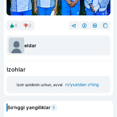
0
0
eldar
Izohlar
ro‘yxatdan o‘ting
Izoh qoldirish uchun, avval
So‘nggi yangiliklar