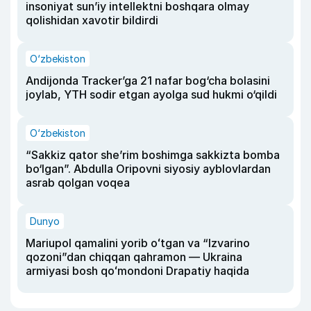
insoniyat sun’iy intellektni boshqara olmay
qolishidan xavotir bildirdi
O‘zbekiston
Andijonda Tracker’ga 21 nafar bog‘cha bolasini
joylab, YTH sodir etgan ayolga sud hukmi o‘qildi
O‘zbekiston
“Sakkiz qator she’rim boshimga sakkizta bomba
bo‘lgan”. Abdulla Oripovni siyosiy ayblovlardan
asrab qolgan voqea
Dunyo
Mariupol qamalini yorib oʻtgan va “Izvarino
qozoni”dan chiqqan qahramon — Ukraina
armiyasi bosh qoʻmondoni Drapatiy haqida