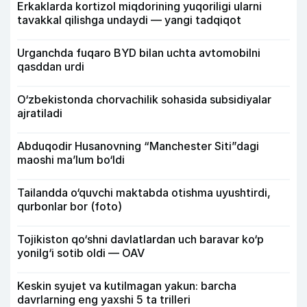
Erkaklarda kortizol miqdorining yuqoriligi ularni
tavakkal qilishga undaydi — yangi tadqiqot
Urganchda fuqaro BYD bilan uchta avtomobilni
qasddan urdi
O‘zbekistonda chorvachilik sohasida subsidiyalar
ajratiladi
Abduqodir Husanovning “Manchester Siti”dagi
maoshi ma’lum bo‘ldi
Tailandda o‘quvchi maktabda otishma uyushtirdi,
qurbonlar bor (foto)
Tojikiston qo‘shni davlatlardan uch baravar ko‘p
yonilg‘i sotib oldi — OAV
Keskin syujet va kutilmagan yakun: barcha
davrlarning eng yaxshi 5 ta trilleri