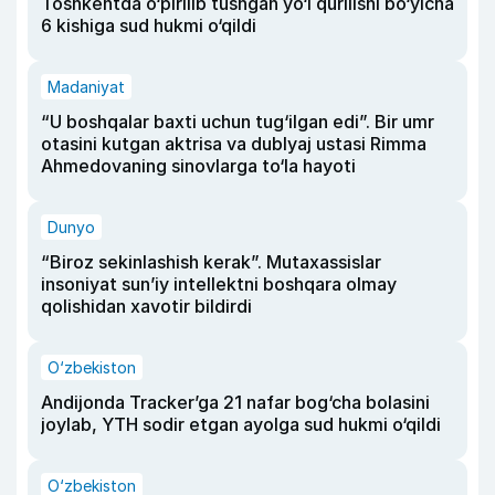
Toshkentda o‘pirilib tushgan yo‘l qurilishi bo‘yicha
6 kishiga sud hukmi o‘qildi
Madaniyat
“U boshqalar baxti uchun tug‘ilgan edi”. Bir umr
otasini kutgan aktrisa va dublyaj ustasi Rimma
Ahmedovaning sinovlarga to‘la hayoti
Dunyo
“Biroz sekinlashish kerak”. Mutaxassislar
insoniyat sun’iy intellektni boshqara olmay
qolishidan xavotir bildirdi
O‘zbekiston
Andijonda Tracker’ga 21 nafar bog‘cha bolasini
joylab, YTH sodir etgan ayolga sud hukmi o‘qildi
O‘zbekiston