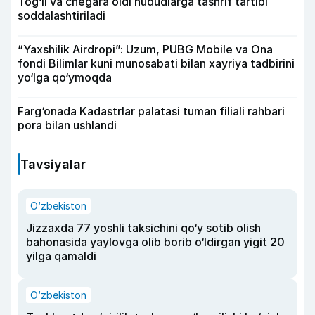
Tog‘li va chegara oldi hududlarga tashrif tartibi
soddalashtiriladi
“Yaxshilik Airdropi”: Uzum, PUBG Mobile va Ona
fondi Bilimlar kuni munosabati bilan xayriya tadbirini
yo‘lga qo‘ymoqda
Farg‘onada Kadastrlar palatasi tuman filiali rahbari
pora bilan ushlandi
Tavsiyalar
O‘zbekiston
Jizzaxda 77 yoshli taksichini qo‘y sotib olish
bahonasida yaylovga olib borib o‘ldirgan yigit 20
yilga qamaldi
O‘zbekiston