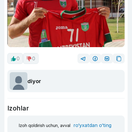
0
0
diyor
Izohlar
ro‘yxatdan o‘ting
Izoh qoldirish uchun, avval