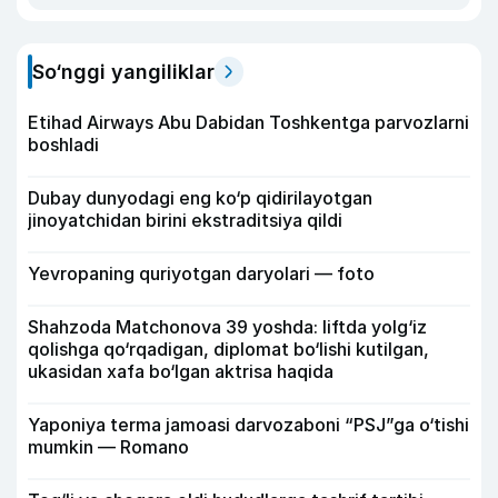
So‘nggi yangiliklar
Etihad Airways Abu Dabidan Toshkentga parvozlarni
boshladi
Dubay dunyodagi eng ko‘p qidirilayotgan
jinoyatchidan birini ekstraditsiya qildi
Yevropaning quriyotgan daryolari — foto
Shahzoda Matchonova 39 yoshda: liftda yolg‘iz
qolishga qo‘rqadigan, diplomat bo‘lishi kutilgan,
ukasidan xafa bo‘lgan aktrisa haqida
Yaponiya terma jamoasi darvozaboni “PSJ”ga o‘tishi
mumkin — Romano