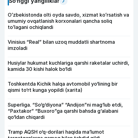
So‘nggi yangiliklar
Oʻzbekistonda olti oyda savdo, xizmat koʻrsatish va
umumiy ovqatlanish korxonalari qancha soliq
toʻlagani ochiqlandi
Vinisius “Real” bilan uzoq muddatli shartnoma
imzoladi
Husiylar hukumat kuchlariga qarshi raketalar uchirdi,
kamida 30 kishi halok bo‘ldi
Toshkentda Kichik halqa avtomobil yo‘lining bir
qismi to‘rt kunga yopildi (xarita)
Superliga. “So‘g‘diyona” “Andijon”ni mag‘lub etdi,
“Paxtakor” “Buxoro”ga qarshi bahsda g‘alabani
qo‘ldan chiqardi
Tramp AQSH o‘q-dorilari haqida ma’lumot
tarqatganlarga qamoq bilan tahdid qildi