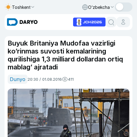
Toshkent
O‘zbekcha
Buyuk Britaniya Mudofaa vazirligi
ko‘rinmas suvosti kemalarining
qurilishiga 1,3 milliard dollardan ortiq
mablag‘ ajratadi
Dunyo
20:30 / 01.08.2016
411