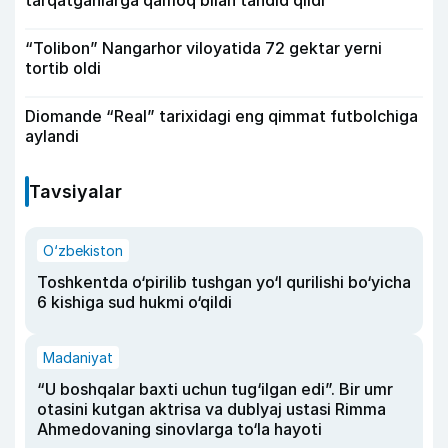
“Tolibon” Nangarhor viloyatida 72 gektar yerni
tortib oldi
Diomande “Real” tarixidagi eng qimmat futbolchiga
aylandi
Tavsiyalar
O‘zbekiston
Toshkentda o‘pirilib tushgan yo‘l qurilishi bo‘yicha
6 kishiga sud hukmi o‘qildi
Madaniyat
“U boshqalar baxti uchun tug‘ilgan edi”. Bir umr
otasini kutgan aktrisa va dublyaj ustasi Rimma
Ahmedovaning sinovlarga to‘la hayoti