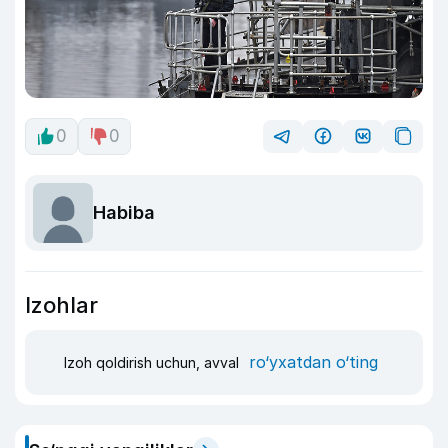
0
0
Habiba
Izohlar
ro‘yxatdan o‘ting
Izoh qoldirish uchun, avval