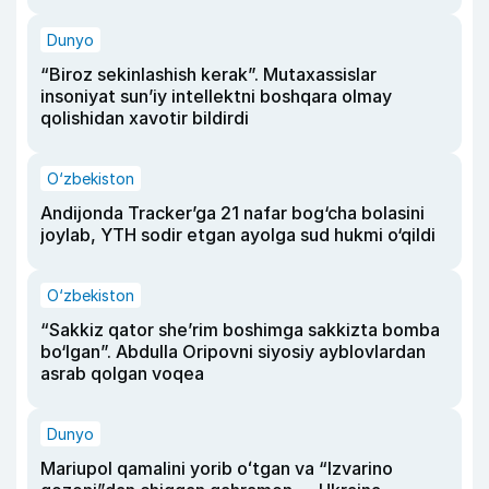
Dunyo
“Biroz sekinlashish kerak”. Mutaxassislar
insoniyat sun’iy intellektni boshqara olmay
qolishidan xavotir bildirdi
O‘zbekiston
Andijonda Tracker’ga 21 nafar bog‘cha bolasini
joylab, YTH sodir etgan ayolga sud hukmi o‘qildi
O‘zbekiston
“Sakkiz qator she’rim boshimga sakkizta bomba
bo‘lgan”. Abdulla Oripovni siyosiy ayblovlardan
asrab qolgan voqea
Dunyo
Mariupol qamalini yorib oʻtgan va “Izvarino