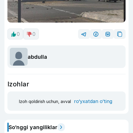
0
0
abdulla
Izohlar
ro‘yxatdan o‘ting
Izoh qoldirish uchun, avval
So‘nggi yangiliklar