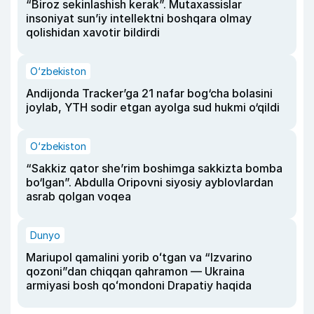
“Biroz sekinlashish kerak”. Mutaxassislar
insoniyat sun’iy intellektni boshqara olmay
qolishidan xavotir bildirdi
O‘zbekiston
Andijonda Tracker’ga 21 nafar bog‘cha bolasini
joylab, YTH sodir etgan ayolga sud hukmi o‘qildi
O‘zbekiston
“Sakkiz qator she’rim boshimga sakkizta bomba
bo‘lgan”. Abdulla Oripovni siyosiy ayblovlardan
asrab qolgan voqea
Dunyo
Mariupol qamalini yorib oʻtgan va “Izvarino
qozoni”dan chiqqan qahramon — Ukraina
armiyasi bosh qoʻmondoni Drapatiy haqida