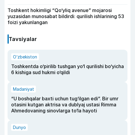
Toshkent hokimligi “Qo‘yliq avenue” mojarosi
yuzasidan munosabat bildirdi: qurilish ishlarining 53
foizi yakunlangan
Tavsiyalar
O‘zbekiston
Toshkentda o‘pirilib tushgan yo‘l qurilishi bo‘yicha
6 kishiga sud hukmi o‘qildi
Madaniyat
“U boshqalar baxti uchun tug‘ilgan edi”. Bir umr
otasini kutgan aktrisa va dublyaj ustasi Rimma
Ahmedovaning sinovlarga to‘la hayoti
Dunyo