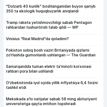
“Dolzarb 40 kunlik” boshlanganidan buyon qariyb
350 ta ekologik huquqbuzarlik aniqlandi
Tramp raketa yetishmovchiligi sabab Pentagon
rahbaridan tushuntirish talab qildi — WP
Vinisius “Real Madrid”da qoladimi?
Pokiston sobiq bosh vaziri Britaniyada qizlarni
zo‘rlashda gumonlanib ushlangan — The Guardian
Samarqandda tuman elektr ta’minoti korxonasi
rahbari pora bilan ushlandi
O‘zbekistonda iyul oyida yillik inflyatsiya 6,4 foizni
tashkil etdi
Meksikada a’lo natijalar sabab 58 ming abituriyent
universitetga qayta imtihon topshiradi