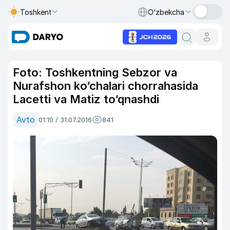
Toshkent
O‘zbekcha
Foto: Toshkentning Sebzor va
Nurafshon ko‘chalari chorrahasida
Lacetti va Matiz to‘qnashdi
Avto
01:10 / 31.07.2016
841