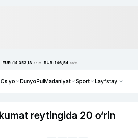
EUR :
RUB :
14 053,18
146,54
so'm
so'm
 Osiyo
Dunyo
Pul
Madaniyat
Sport
Layfstayl
kumat reytingida 20 o‘rin