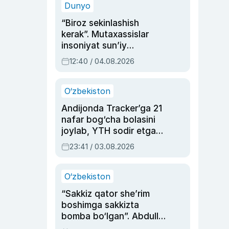
Dunyo
“Biroz sekinlashish
kerak”. Mutaxassislar
insoniyat sun’iy
intellektni boshqara
12:40 / 04.08.2026
olmay qolishidan xavotir
bildirdi
O‘zbekiston
Andijonda Tracker’ga 21
nafar bog‘cha bolasini
joylab, YTH sodir etgan
ayolga sud hukmi o‘qildi
23:41 / 03.08.2026
O‘zbekiston
“Sakkiz qator she’rim
boshimga sakkizta
bomba bo‘lgan”. Abdulla
Oripovni siyosiy