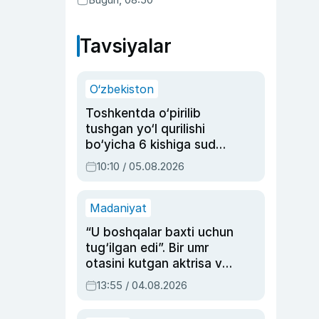
Tavsiyalar
O‘zbekiston
Toshkentda o‘pirilib
tushgan yo‘l qurilishi
bo‘yicha 6 kishiga sud
hukmi o‘qildi
10:10 / 05.08.2026
Madaniyat
“U boshqalar baxti uchun
tug‘ilgan edi”. Bir umr
otasini kutgan aktrisa va
dublyaj ustasi Rimma
13:55 / 04.08.2026
Ahmedovaning
sinovlarga to‘la hayoti