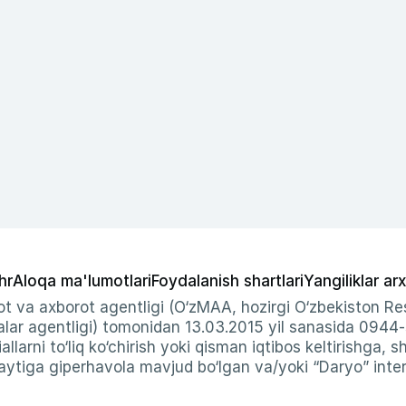
hr
Aloqa ma'lumotlari
Foydalanish shartlari
Yangiliklar arx
t va axborot agentligi (O‘zMAA, hozirgi O‘zbekiston Res
ar agentligi) tomonidan 13.03.2015 yil sanasida 0944
allarni to‘liq ko‘chirish yoki qisman iqtibos keltirishga, 
ytiga giperhavola mavjud bo‘lgan va/yoki “Daryo” intern