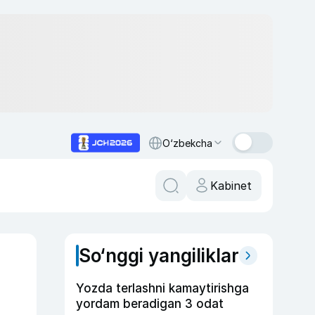
O‘zbekcha
Kabinet
So‘nggi yangiliklar
Yozda terlashni kamaytirishga
yordam beradigan 3 odat