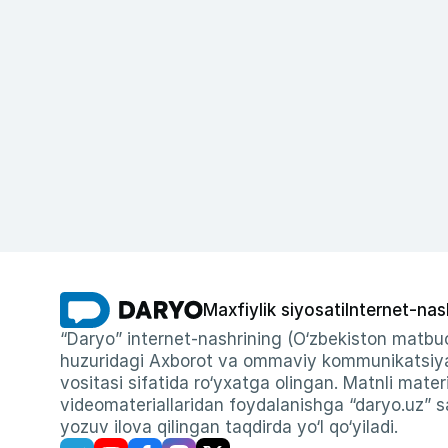
Maxfiylik siyosati
Internet-nas
“Daryo” internet-nashrining (O‘zbekiston matbuo
huzuridagi Axborot va ommaviy kommunikatsiyal
vositasi sifatida ro‘yxatga olingan. Matnli materi
videomateriallaridan foydalanishga “daryo.uz” sa
yozuv ilova qilingan taqdirda yo‘l qo‘yiladi.