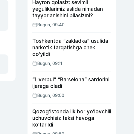
Hayron qolasiz: sevimli
yeguliklarimiz aslida nimadan
tayyorlanishini bilasizmi?
Bugun, 09:40
Toshkentda “zakladka” usulida
narkotik tarqatishga chek
qo‘yildi
Bugun, 09:11
“Liverpul” “Barselona” sardorini
ijaraga oladi
Bugun, 09:00
Qozog‘istonda ilk bor yo‘lovchili
uchuvchisiz taksi havoga
ko‘tarildi
Bugun, 08:50