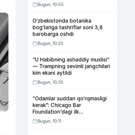
Bugun, 10:55
O‘zbekistonda botanika
bog‘lariga tashriflar soni 3,8
barobarga oshdi
Bugun, 10:25
“U Habibning ashaddiy muxlisi”
— Trampning sevimli jangchilari
kim ekani aytildi
Bugun, 10:20
“Odamlar suddan qo‘rqmasligi
kerak”: Chicago Bar
Foundation’dagi ilk
o‘zbekistonlik Go‘zal
Bugun, 10:11
Abduaxatova