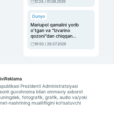
12:24 / 01.08.2026
ayblovlardan asrab
qolgan voqea
Dunyo
Mariupol qamalini yorib
oʻtgan va “Izvarino
qozoni”dan chiqqan
qahramon — Ukraina
19:50 / 29.07.2026
armiyasi bosh
qoʻmondoni Drapatiy
haqida
ivi
Reklama
publikasi Prezidenti Administratsiyasi
-sonli guvohnoma bilan ommaviy axborot
shuningdek, fotografik, grafik, audio va/yoki
et-nashrining muallifligini ko‘rsatuvchi