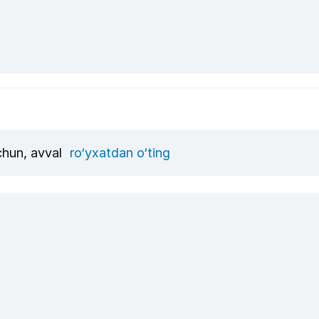
uchun, avval
ro‘yxatdan o‘ting