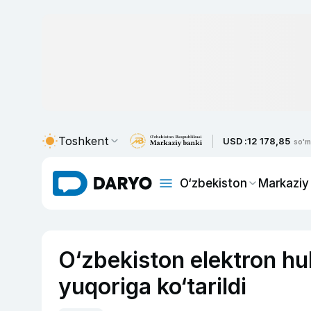
Toshkent
USD :
12 178,85
so'm
O‘zbekiston
Markaziy
O‘zbekiston elektron hu
yuqoriga ko‘tarildi