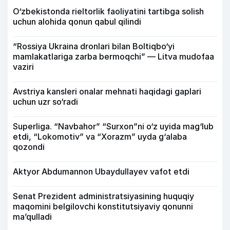
O‘zbekistonda rieltorlik faoliyatini tartibga solish
uchun alohida qonun qabul qilindi
“Rossiya Ukraina dronlari bilan Boltiqbo‘yi
mamlakatlariga zarba bermoqchi” — Litva mudofaa
vaziri
Avstriya kansleri onalar mehnati haqidagi gaplari
uchun uzr so‘radi
Superliga. “Navbahor” “Surxon”ni o‘z uyida mag‘lub
etdi, “Lokomotiv” va “Xorazm” uyda g‘alaba
qozondi
Aktyor Abdu­mannon Ubaydullayev vafot etdi
Senat Prezident administratsiyasining huquqiy
maqomini belgilovchi konstitutsiyaviy qonunni
ma’qulladi