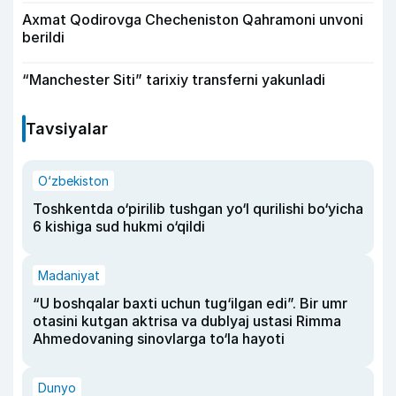
Axmat Qodirovga Checheniston Qahramoni unvoni
berildi
“Manchester Siti” tarixiy transferni yakunladi
Tavsiyalar
O‘zbekiston
Toshkentda o‘pirilib tushgan yo‘l qurilishi bo‘yicha
6 kishiga sud hukmi o‘qildi
Madaniyat
“U boshqalar baxti uchun tug‘ilgan edi”. Bir umr
otasini kutgan aktrisa va dublyaj ustasi Rimma
Ahmedovaning sinovlarga to‘la hayoti
Dunyo