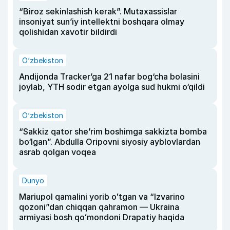
“Biroz sekinlashish kerak”. Mutaxassislar
insoniyat sun’iy intellektni boshqara olmay
qolishidan xavotir bildirdi
O‘zbekiston
Andijonda Tracker’ga 21 nafar bog‘cha bolasini
joylab, YTH sodir etgan ayolga sud hukmi o‘qildi
O‘zbekiston
“Sakkiz qator she’rim boshimga sakkizta bomba
bo‘lgan”. Abdulla Oripovni siyosiy ayblovlardan
asrab qolgan voqea
Dunyo
Mariupol qamalini yorib oʻtgan va “Izvarino
qozoni”dan chiqqan qahramon — Ukraina
armiyasi bosh qoʻmondoni Drapatiy haqida