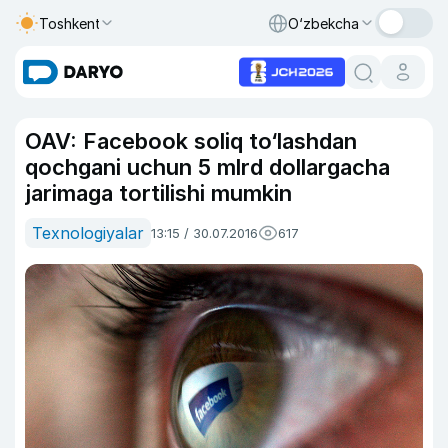
Toshkent
O‘zbekcha
OAV: Facebook soliq to‘lashdan
qochgani uchun 5 mlrd dollargacha
jarimaga tortilishi mumkin
Texnologiyalar
13:15 / 30.07.2016
617