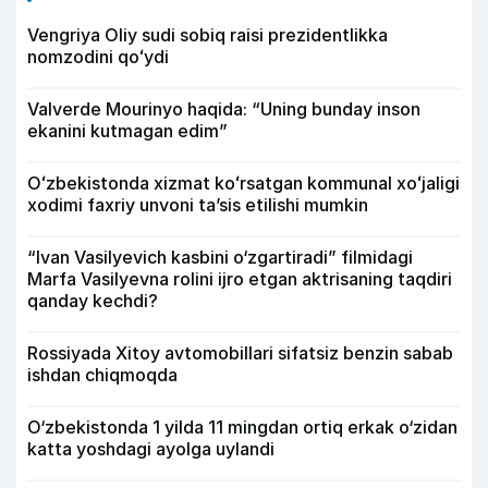
Vengriya Oliy sudi sobiq raisi prezidentlikka
nomzodini qoʻydi
Valverde Mourinyo haqida: “Uning bunday inson
ekanini kutmagan edim”
Oʻzbekistonda xizmat koʻrsatgan kommunal xoʻjaligi
xodimi faxriy unvoni taʼsis etilishi mumkin
“Ivan Vasilyevich kasbini o‘zgartiradi” filmidagi
Marfa Vasilyevna rolini ijro etgan aktrisaning taqdiri
qanday kechdi?
Rossiyada Xitoy avtomobillari sifatsiz benzin sabab
ishdan chiqmoqda
O‘zbekistonda 1 yilda 11 mingdan ortiq erkak o‘zidan
katta yoshdagi ayolga uylandi