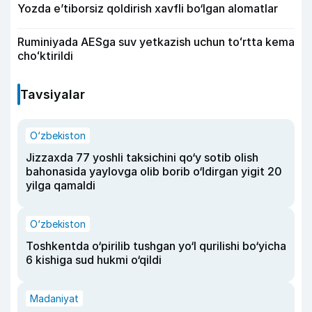
Yozda e’tiborsiz qoldirish xavfli bo‘lgan alomatlar
Ruminiyada AESga suv yetkazish uchun toʻrtta kema
choʻktirildi
Tavsiyalar
O‘zbekiston
Jizzaxda 77 yoshli taksichini qo‘y sotib olish
bahonasida yaylovga olib borib o‘ldirgan yigit 20
yilga qamaldi
O‘zbekiston
Toshkentda o‘pirilib tushgan yo‘l qurilishi bo‘yicha
6 kishiga sud hukmi o‘qildi
Madaniyat