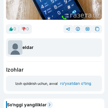
0
0
eldar
Izohlar
ro‘yxatdan o‘ting
Izoh qoldirish uchun, avval
So‘nggi yangiliklar