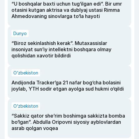
“U boshqalar baxti uchun tug‘ilgan edi”. Bir umr
otasini kutgan aktrisa va dublyaj ustasi Rimma
Ahmedovaning sinovlarga to‘la hayoti
Dunyo
“Biroz sekinlashish kerak”. Mutaxassislar
insoniyat sun’iy intellektni boshqara olmay
qolishidan xavotir bildirdi
O‘zbekiston
Andijonda Tracker’ga 21 nafar bog‘cha bolasini
joylab, YTH sodir etgan ayolga sud hukmi o‘qildi
O‘zbekiston
“Sakkiz qator she’rim boshimga sakkizta bomba
bo‘lgan”. Abdulla Oripovni siyosiy ayblovlardan
asrab qolgan voqea