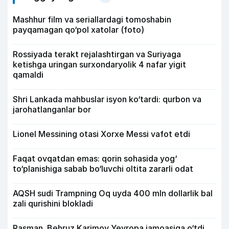
Mashhur film va seriallardagi tomoshabin
payqamagan qo‘pol xatolar (foto)
Rossiyada terakt rejalashtirgan va Suriyaga
ketishga uringan surxondaryolik 4 nafar yigit
qamaldi
Shri Lankada mahbuslar isyon ko‘tardi: qurbon va
jarohatlanganlar bor
Lionel Messining otasi Xorxe Messi vafot etdi
Faqat ovqatdan emas: qorin sohasida yog‘
to‘planishiga sabab bo‘luvchi oltita zararli odat
AQSH sudi Trampning Oq uyda 400 mln dollarlik bal
zali qurishini blokladi
Rasman. Behruz Karimov Yevropa jamoasiga o‘tdi