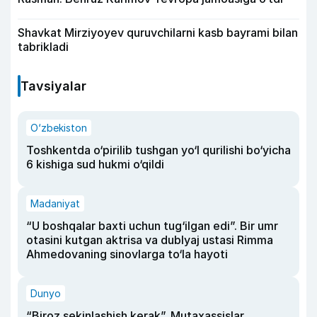
Shavkat Mirziyoyev quruvchilarni kasb bayrami bilan
tabrikladi
Tavsiyalar
O‘zbekiston
Toshkentda o‘pirilib tushgan yo‘l qurilishi bo‘yicha
6 kishiga sud hukmi o‘qildi
Madaniyat
“U boshqalar baxti uchun tug‘ilgan edi”. Bir umr
otasini kutgan aktrisa va dublyaj ustasi Rimma
Ahmedovaning sinovlarga to‘la hayoti
Dunyo
“Biroz sekinlashish kerak”. Mutaxassislar