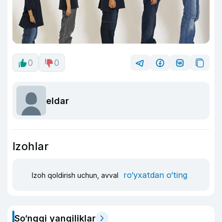
0
0
eldar
Izohlar
ro‘yxatdan o‘ting
Izoh qoldirish uchun, avval
So‘nggi yangiliklar