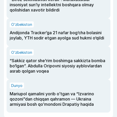
insoniyat sun’iy intellektni boshqara olmay
qolishidan xavotir bildirdi
O‘zbekiston
Andijonda Tracker’ga 21 nafar bog‘cha bolasini
joylab, YTH sodir etgan ayolga sud hukmi o‘qildi
O‘zbekiston
“Sakkiz qator she’rim boshimga sakkizta bomba
bo‘lgan”. Abdulla Oripovni siyosiy ayblovlardan
asrab qolgan voqea
Dunyo
Mariupol qamalini yorib oʻtgan va “Izvarino
qozoni”dan chiqqan qahramon — Ukraina
armiyasi bosh qoʻmondoni Drapatiy haqida