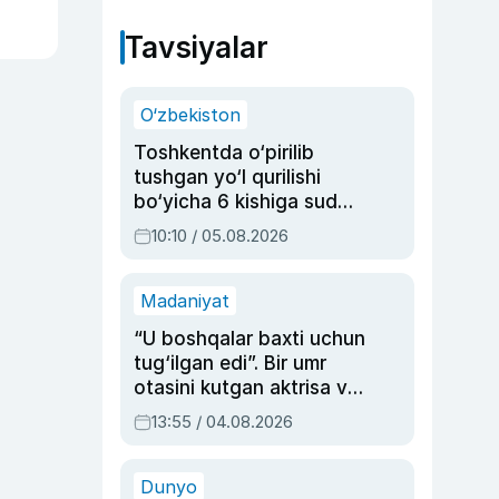
Tavsiyalar
O‘zbekiston
Toshkentda o‘pirilib
tushgan yo‘l qurilishi
bo‘yicha 6 kishiga sud
hukmi o‘qildi
10:10 / 05.08.2026
Madaniyat
“U boshqalar baxti uchun
tug‘ilgan edi”. Bir umr
otasini kutgan aktrisa va
dublyaj ustasi Rimma
13:55 / 04.08.2026
Ahmedovaning
sinovlarga to‘la hayoti
Dunyo