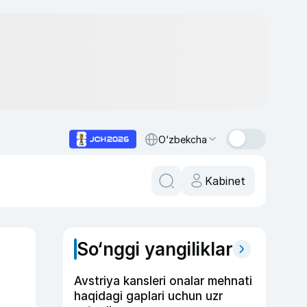
O‘zbekcha
Kabinet
So‘nggi yangiliklar
Avstriya kansleri onalar mehnati
haqidagi gaplari uchun uzr