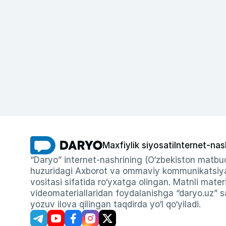
Maxfiylik siyosati
Internet-nas
“Daryo” internet-nashrining (O‘zbekiston matbuo
huzuridagi Axborot va ommaviy kommunikatsiyal
vositasi sifatida ro‘yxatga olingan. Matnli materi
videomateriallaridan foydalanishga “daryo.uz” sa
yozuv ilova qilingan taqdirda yo‘l qo‘yiladi.