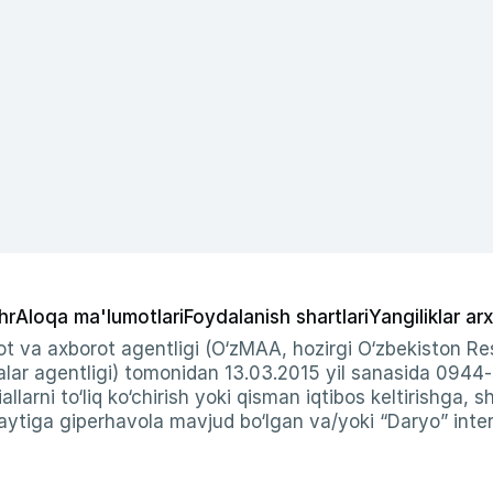
hr
Aloqa ma'lumotlari
Foydalanish shartlari
Yangiliklar arx
t va axborot agentligi (O‘zMAA, hozirgi O‘zbekiston Res
ar agentligi) tomonidan 13.03.2015 yil sanasida 0944
allarni to‘liq ko‘chirish yoki qisman iqtibos keltirishga, 
ytiga giperhavola mavjud bo‘lgan va/yoki “Daryo” intern