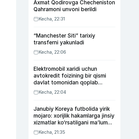
Axmat Qodirovga Checheniston
Qahramoni unvoni berildi
Kecha, 22:31
“Manchester Siti” tarixiy
transferni yakunladi
Kecha, 22:06
Elektromobil xaridi uchun
avtokredit foizining bir qismi
davlat tomonidan qoplab
berilishi mumkin
Kecha, 22:04
Janubiy Koreya futbolida yirik
mojaro: xorijlik hakamlarga jinsiy
xizmatlar ko‘rsatilgani ma’lum
qilindi
Kecha, 21:35