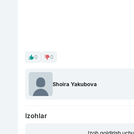
0
0
Shoira Yakubova
Izohlar
Izoh qoldirish uch