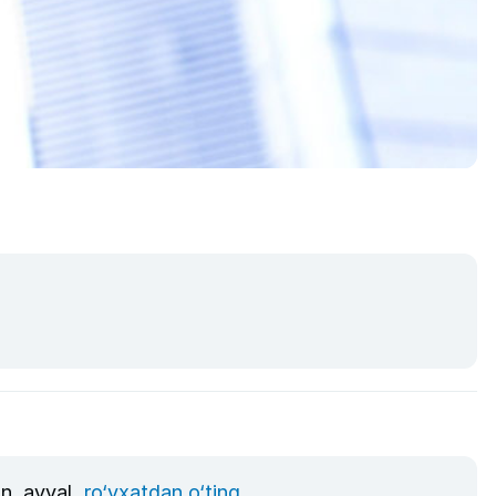
un, avval
ro‘yxatdan o‘ting