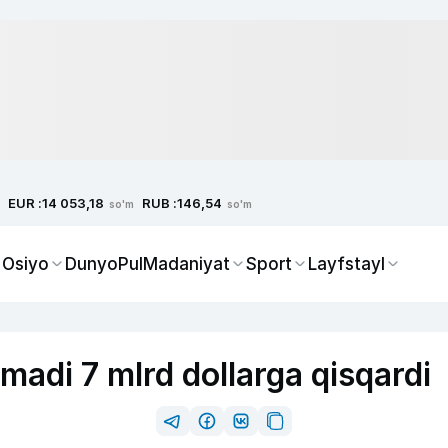
EUR :
RUB :
14 053,18
146,54
so'm
so'm
 Osiyo
Dunyo
Pul
Madaniyat
Sport
Layfstayl
adi 7 mlrd dollarga qisqardi