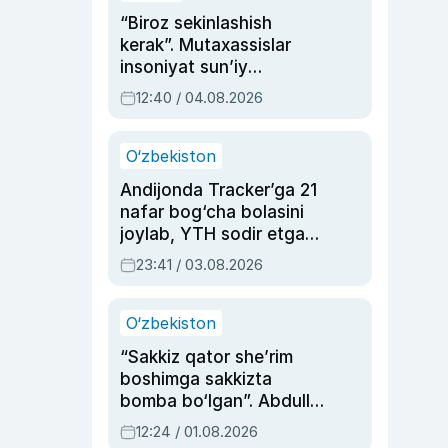
“Biroz sekinlashish
kerak”. Mutaxassislar
insoniyat sun’iy
intellektni boshqara
12:40 / 04.08.2026
olmay qolishidan xavotir
bildirdi
O‘zbekiston
Andijonda Tracker’ga 21
nafar bog‘cha bolasini
joylab, YTH sodir etgan
ayolga sud hukmi o‘qildi
23:41 / 03.08.2026
O‘zbekiston
“Sakkiz qator she’rim
boshimga sakkizta
bomba bo‘lgan”. Abdulla
Oripovni siyosiy
12:24 / 01.08.2026
ayblovlardan asrab