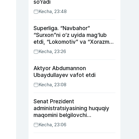
so‘radi
Kecha, 23:48
Superliga. “Navbahor”
“Surxon”ni o‘z uyida mag‘lub
etdi, “Lokomotiv” va “Xorazm”
uyda g‘alaba qozondi
Kecha, 23:26
Aktyor Abdu­mannon
Ubaydullayev vafot etdi
Kecha, 23:08
Senat Prezident
administratsiyasining huquqiy
maqomini belgilovchi
konstitutsiyaviy qonunni
Kecha, 23:06
ma’qulladi