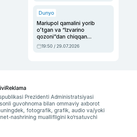
qolgan voqea
Dunyo
Mariupol qamalini yorib
oʻtgan va “Izvarino
qozoni”dan chiqqan
qahramon — Ukraina
19:50 / 29.07.2026
armiyasi bosh
qoʻmondoni Drapatiy
haqida
ivi
Reklama
publikasi Prezidenti Administratsiyasi
-sonli guvohnoma bilan ommaviy axborot
shuningdek, fotografik, grafik, audio va/yoki
et-nashrining muallifligini ko‘rsatuvchi