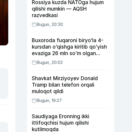
Rossiya kuzda NATOga hujum
qilishi mumkin — AQSH
razvedkasi
Bugun, 20:30
Buxoroda fuqaroni biryo‘la 4-
kursdan o’qishga kiritib qo’yish
evaziga 26 mln so’m olgan
shaxs ushlandi
Bugun, 20:02
Shavkat Mirziyoyev Donald
Tramp bilan telefon orqali
muloqot qildi
Bugun, 19:27
Saudiyaga Eronning ikki
ittifoqchisi hujum qilishi
kutilmoqda