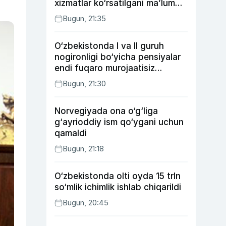
xizmatlar ko‘rsatilgani ma’lum
qilindi
Bugun, 21:35
O‘zbekistonda I va II guruh
nogironligi bo‘yicha pensiyalar
endi fuqaro murojaatisiz
tayinlanishi mumkin
Bugun, 21:30
Norvegiyada ona o‘g‘liga
g‘ayrioddiy ism qo‘ygani uchun
qamaldi
Bugun, 21:18
O‘zbekistonda olti oyda 15 trln
so‘mlik ichimlik ishlab chiqarildi
Bugun, 20:45