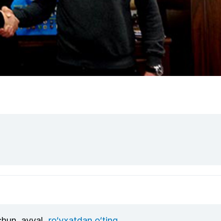
uchun, avval
ro‘yxatdan o‘ting