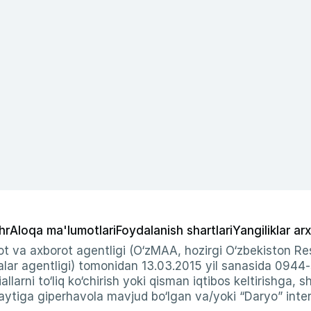
hr
Aloqa ma'lumotlari
Foydalanish shartlari
Yangiliklar arx
t va axborot agentligi (O‘zMAA, hozirgi O‘zbekiston Res
ar agentligi) tomonidan 13.03.2015 yil sanasida 0944
allarni to‘liq ko‘chirish yoki qisman iqtibos keltirishga, 
ytiga giperhavola mavjud bo‘lgan va/yoki “Daryo” intern