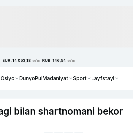
EUR :
RUB :
14 053,18
146,54
so'm
so'm
 Osiyo
Dunyo
Pul
Madaniyat
Sport
Layfstayl
gi bilan shartnomani bekor