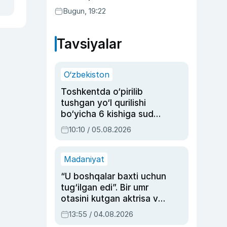
Bugun, 19:22
Tavsiyalar
O‘zbekiston
Toshkentda o‘pirilib
tushgan yo‘l qurilishi
bo‘yicha 6 kishiga sud
hukmi o‘qildi
10:10 / 05.08.2026
Madaniyat
“U boshqalar baxti uchun
tug‘ilgan edi”. Bir umr
otasini kutgan aktrisa va
dublyaj ustasi Rimma
13:55 / 04.08.2026
Ahmedovaning