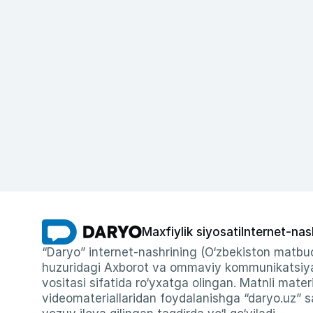
Maxfiylik siyosati
Internet-nas
“Daryo” internet-nashrining (O‘zbekiston matbuo
huzuridagi Axborot va ommaviy kommunikatsiyal
vositasi sifatida ro‘yxatga olingan. Matnli materi
videomateriallaridan foydalanishga “daryo.uz” sa