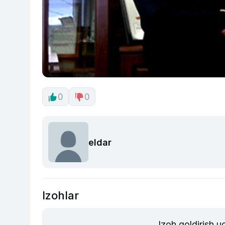
0
0
eldar
Izohlar
Izoh qoldirish 