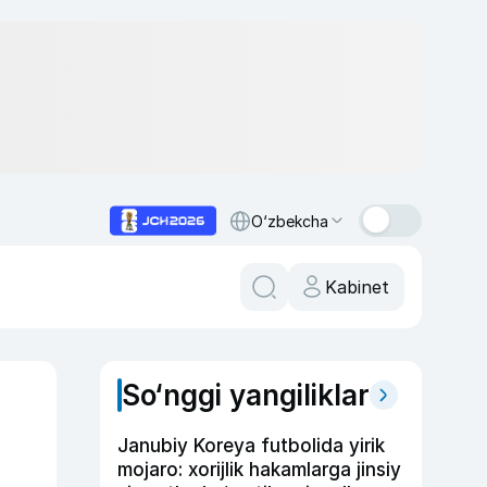
O‘zbekcha
Kabinet
So‘nggi yangiliklar
Janubiy Koreya futbolida yirik
mojaro: xorijlik hakamlarga jinsiy