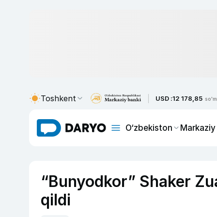
Toshkent
USD :
12 178,85
so'm
O‘zbekiston
Markaziy
“Bunyodkor” Shaker Zua
qildi