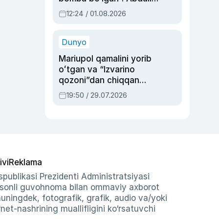
Oripovni siyosiy
12:24 / 01.08.2026
ayblovlardan asrab
qolgan voqea
Dunyo
Mariupol qamalini yorib
oʻtgan va “Izvarino
qozoni”dan chiqqan
qahramon — Ukraina
19:50 / 29.07.2026
armiyasi bosh
qoʻmondoni Drapatiy
haqida
ivi
Reklama
publikasi Prezidenti Administratsiyasi
-sonli guvohnoma bilan ommaviy axborot
shuningdek, fotografik, grafik, audio va/yoki
et-nashrining muallifligini ko‘rsatuvchi