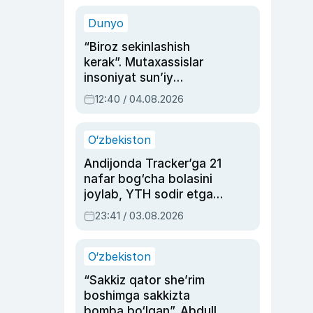
sinovlarga to‘la hayoti
Dunyo
“Biroz sekinlashish
kerak”. Mutaxassislar
insoniyat sun’iy
intellektni boshqara
12:40 / 04.08.2026
olmay qolishidan xavotir
bildirdi
O‘zbekiston
Andijonda Tracker’ga 21
nafar bog‘cha bolasini
joylab, YTH sodir etgan
ayolga sud hukmi o‘qildi
23:41 / 03.08.2026
O‘zbekiston
“Sakkiz qator she’rim
boshimga sakkizta
bomba bo‘lgan”. Abdulla