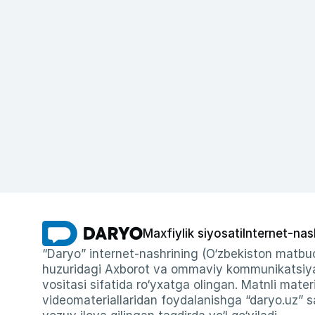
Maxfiylik siyosati
Internet-nas
“Daryo” internet-nashrining (O‘zbekiston matbuo
huzuridagi Axborot va ommaviy kommunikatsiyal
vositasi sifatida ro‘yxatga olingan. Matnli materi
videomateriallaridan foydalanishga “daryo.uz” sa