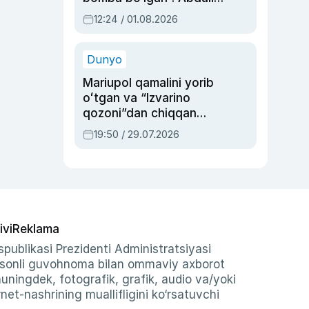
Oripovni siyosiy
12:24 / 01.08.2026
ayblovlardan asrab
qolgan voqea
Dunyo
Mariupol qamalini yorib
oʻtgan va “Izvarino
qozoni”dan chiqqan
qahramon — Ukraina
19:50 / 29.07.2026
armiyasi bosh
qoʻmondoni Drapatiy
haqida
ivi
Reklama
publikasi Prezidenti Administratsiyasi
-sonli guvohnoma bilan ommaviy axborot
shuningdek, fotografik, grafik, audio va/yoki
et-nashrining muallifligini ko‘rsatuvchi