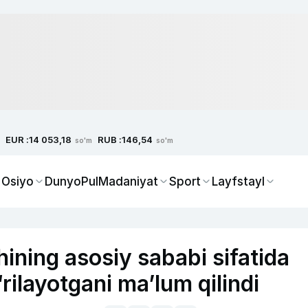
EUR :
RUB :
14 053,18
146,54
so'm
so'm
 Osiyo
Dunyo
Pul
Madaniyat
Sport
Layfstayl
hining asosiy sababi sifatida
‘rilayotgani ma’lum qilindi