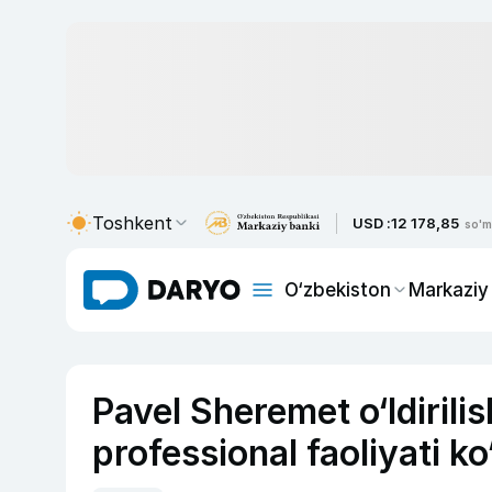
Toshkent
USD :
12 178,85
so'm
O‘zbekiston
Markaziy
Pavel Sheremet o‘ldirilis
professional faoliyati ko