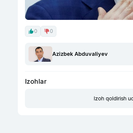
0
0
Azizbek Abduvaliyev
Izohlar
Izoh qoldirish 