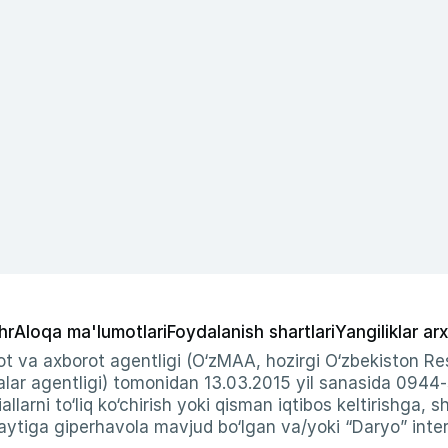
hr
Aloqa ma'lumotlari
Foydalanish shartlari
Yangiliklar arx
t va axborot agentligi (O‘zMAA, hozirgi O‘zbekiston Res
ar agentligi) tomonidan 13.03.2015 yil sanasida 0944
allarni to‘liq ko‘chirish yoki qisman iqtibos keltirishga, 
ytiga giperhavola mavjud bo‘lgan va/yoki “Daryo” intern