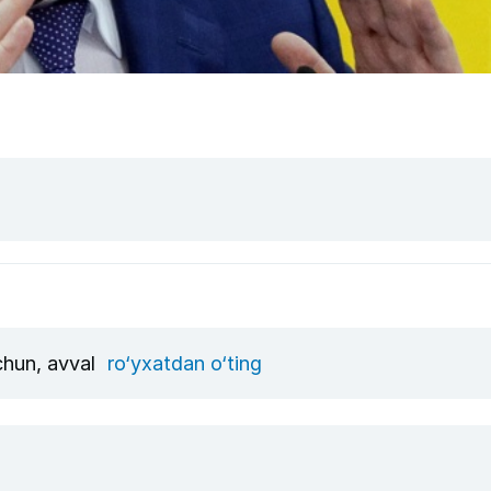
uchun, avval
ro‘yxatdan o‘ting