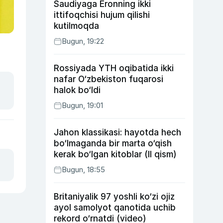
Saudiyaga Eronning ikki
ittifoqchisi hujum qilishi
kutilmoqda
Bugun, 19:22
Rossiyada YTH oqibatida ikki
nafar O‘zbekiston fuqarosi
halok bo‘ldi
Bugun, 19:01
Jahon klassikasi: hayotda hech
bo‘lmaganda bir marta o‘qish
kerak bo‘lgan kitoblar (II qism)
Bugun, 18:55
Britaniyalik 97 yoshli ko‘zi ojiz
ayol samolyot qanotida uchib
rekord o‘rnatdi (video)