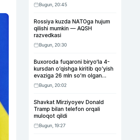
Bugun, 20:45
Rossiya kuzda NATOga hujum
qilishi mumkin — AQSH
razvedkasi
Bugun, 20:30
Buxoroda fuqaroni biryo‘la 4-
kursdan o’qishga kiritib qo’yish
evaziga 26 mln so’m olgan
shaxs ushlandi
Bugun, 20:02
Shavkat Mirziyoyev Donald
Tramp bilan telefon orqali
muloqot qildi
Bugun, 19:27