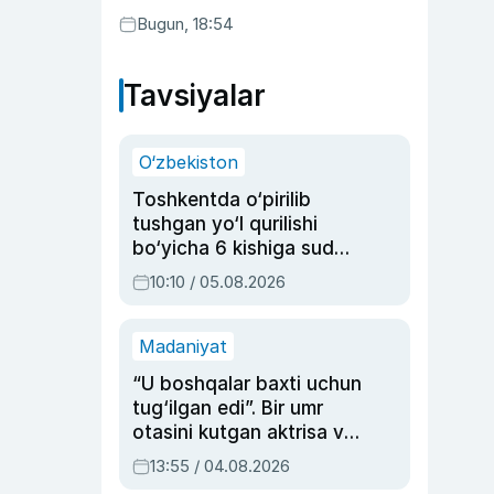
Bugun, 18:54
Tavsiyalar
O‘zbekiston
Toshkentda o‘pirilib
tushgan yo‘l qurilishi
bo‘yicha 6 kishiga sud
hukmi o‘qildi
10:10 / 05.08.2026
Madaniyat
“U boshqalar baxti uchun
tug‘ilgan edi”. Bir umr
otasini kutgan aktrisa va
dublyaj ustasi Rimma
13:55 / 04.08.2026
Ahmedovaning