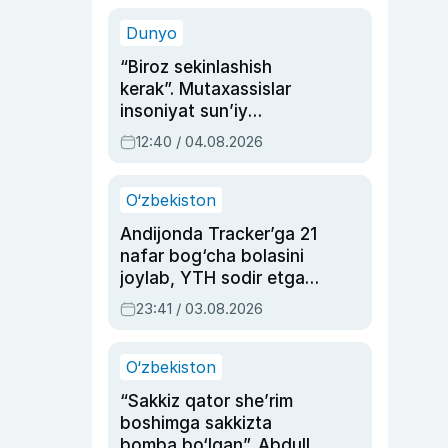
sinovlarga to‘la hayoti
Dunyo
“Biroz sekinlashish
kerak”. Mutaxassislar
insoniyat sun’iy
intellektni boshqara
12:40 / 04.08.2026
olmay qolishidan xavotir
bildirdi
O‘zbekiston
Andijonda Tracker’ga 21
nafar bog‘cha bolasini
joylab, YTH sodir etgan
ayolga sud hukmi o‘qildi
23:41 / 03.08.2026
O‘zbekiston
“Sakkiz qator she’rim
boshimga sakkizta
bomba bo‘lgan”. Abdulla