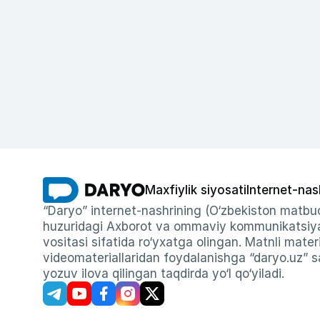
Maxfiylik siyosati
Internet-nas
“Daryo” internet-nashrining (O‘zbekiston matbuo
huzuridagi Axborot va ommaviy kommunikatsiyal
vositasi sifatida ro‘yxatga olingan. Matnli materi
videomateriallaridan foydalanishga “daryo.uz” sa
yozuv ilova qilingan taqdirda yo‘l qo‘yiladi.