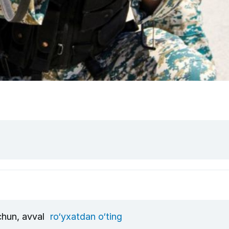
uchun, avval
ro‘yxatdan o‘ting