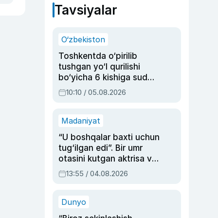
Tavsiyalar
O‘zbekiston
Toshkentda o‘pirilib
tushgan yo‘l qurilishi
bo‘yicha 6 kishiga sud
hukmi o‘qildi
10:10 / 05.08.2026
Madaniyat
“U boshqalar baxti uchun
tug‘ilgan edi”. Bir umr
otasini kutgan aktrisa va
dublyaj ustasi Rimma
13:55 / 04.08.2026
Ahmedovaning
sinovlarga to‘la hayoti
Dunyo