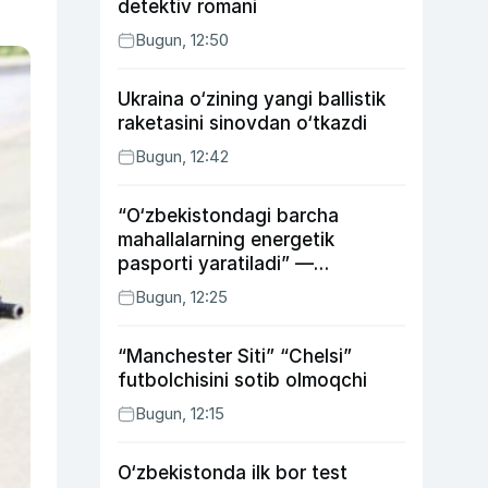
detektiv romani
Bugun, 12:50
Ukraina o‘zining yangi ballistik
raketasini sinovdan o‘tkazdi
Bugun, 12:42
“O‘zbekistondagi barcha
mahallalarning energetik
pasporti yaratiladi” —
energetika vaziri
Bugun, 12:25
“Manchester Siti” “Chelsi”
futbolchisini sotib olmoqchi
Bugun, 12:15
O‘zbekistonda ilk bor test