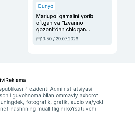
Dunyo
Mariupol qamalini yorib
oʻtgan va “Izvarino
qozoni”dan chiqqan
qahramon — Ukraina
19:50 / 29.07.2026
armiyasi bosh
qoʻmondoni Drapatiy
haqida
ivi
Reklama
publikasi Prezidenti Administratsiyasi
-sonli guvohnoma bilan ommaviy axborot
shuningdek, fotografik, grafik, audio va/yoki
et-nashrining muallifligini ko‘rsatuvchi