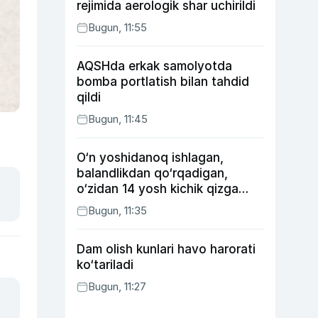
rejimida aerologik shar uchirildi
Bugun, 11:55
AQSHda erkak samolyotda
bomba portlatish bilan tahdid
qildi
Bugun, 11:45
O‘n yoshidanoq ishlagan,
balandlikdan qo‘rqadigan,
o‘zidan 14 yosh kichik qizga
uylangan Yorqinxo‘ja Umarov
Bugun, 11:35
34 yoshda
Dam olish kunlari havo harorati
ko‘tariladi
Bugun, 11:27