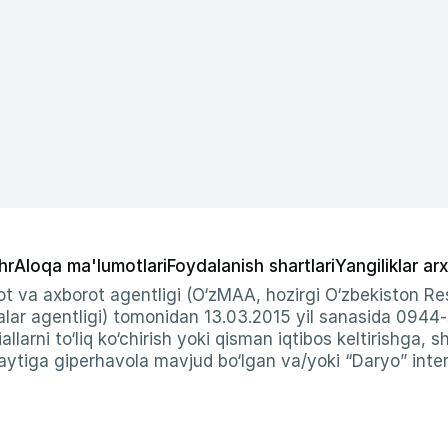
hr
Aloqa ma'lumotlari
Foydalanish shartlari
Yangiliklar arx
t va axborot agentligi (O‘zMAA, hozirgi O‘zbekiston Res
ar agentligi) tomonidan 13.03.2015 yil sanasida 0944
allarni to‘liq ko‘chirish yoki qisman iqtibos keltirishga, 
ytiga giperhavola mavjud bo‘lgan va/yoki “Daryo” intern