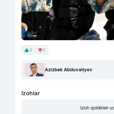
0
0
Azizbek Abduvaliyev
Izohlar
Izoh qoldirish 