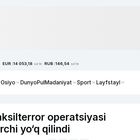
EUR :
RUB :
14 053,18
146,54
so'm
so'm
 Osiyo
Dunyo
Pul
Madaniyat
Sport
Layfstayl
ksilterror operatsiyasi
chi yo‘q qilindi