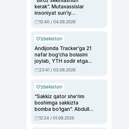
“Biroz sekinlashish
kerak”. Mutaxassislar
insoniyat sun’iy
intellektni boshqara
12:40 / 04.08.2026
olmay qolishidan xavotir
bildirdi
O‘zbekiston
Andijonda Tracker’ga 21
nafar bog‘cha bolasini
joylab, YTH sodir etgan
ayolga sud hukmi o‘qildi
23:41 / 03.08.2026
O‘zbekiston
“Sakkiz qator she’rim
boshimga sakkizta
bomba bo‘lgan”. Abdulla
Oripovni siyosiy
12:24 / 01.08.2026
ayblovlardan asrab
qolgan voqea