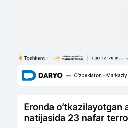
Toshkent
USD :
12 178,85
so'm
O‘zbekiston
Markaziy
Eronda o‘tkazilayotgan a
natijasida 23 nafar terror