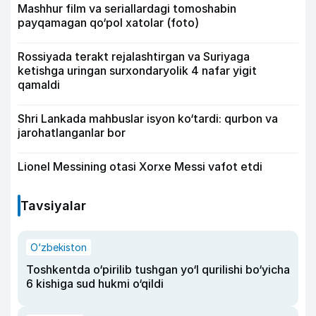
Mashhur film va seriallardagi tomoshabin
payqamagan qo‘pol xatolar (foto)
Rossiyada terakt rejalashtirgan va Suriyaga
ketishga uringan surxondaryolik 4 nafar yigit
qamaldi
Shri Lankada mahbuslar isyon ko‘tardi: qurbon va
jarohatlanganlar bor
Lionel Messining otasi Xorxe Messi vafot etdi
Tavsiyalar
O‘zbekiston
Toshkentda o‘pirilib tushgan yo‘l qurilishi bo‘yicha
6 kishiga sud hukmi o‘qildi