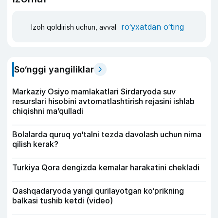
ro‘yxatdan o‘ting
Izoh qoldirish uchun, avval
So‘nggi yangiliklar
Markaziy Osiyo mamlakatlari Sirdaryoda suv
resurslari hisobini avtomatlashtirish rejasini ishlab
chiqishni ma’qulladi
Bolalarda quruq yo‘talni tezda davolash uchun nima
qilish kerak?
Turkiya Qora dengizda kemalar harakatini chekladi
Qashqadaryoda yangi qurilayotgan ko‘prikning
balkasi tushib ketdi (video)