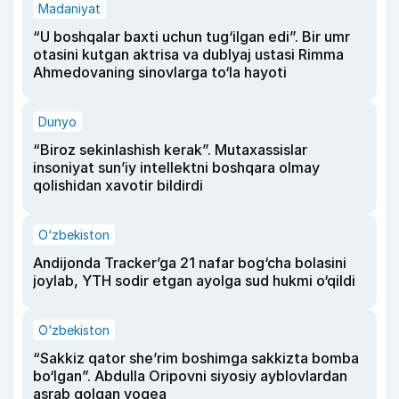
Madaniyat
“U boshqalar baxti uchun tug‘ilgan edi”. Bir umr
otasini kutgan aktrisa va dublyaj ustasi Rimma
Ahmedovaning sinovlarga to‘la hayoti
Dunyo
“Biroz sekinlashish kerak”. Mutaxassislar
insoniyat sun’iy intellektni boshqara olmay
qolishidan xavotir bildirdi
O‘zbekiston
Andijonda Tracker’ga 21 nafar bog‘cha bolasini
joylab, YTH sodir etgan ayolga sud hukmi o‘qildi
O‘zbekiston
“Sakkiz qator she’rim boshimga sakkizta bomba
bo‘lgan”. Abdulla Oripovni siyosiy ayblovlardan
asrab qolgan voqea