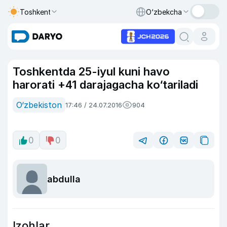
Toshkent
O‘zbekcha
Toshkentda 25-iyul kuni havo
harorati +41 darajagacha ko‘tariladi
O‘zbekiston
17:46 / 24.07.2016
904
0
0
abdulla
Izohlar