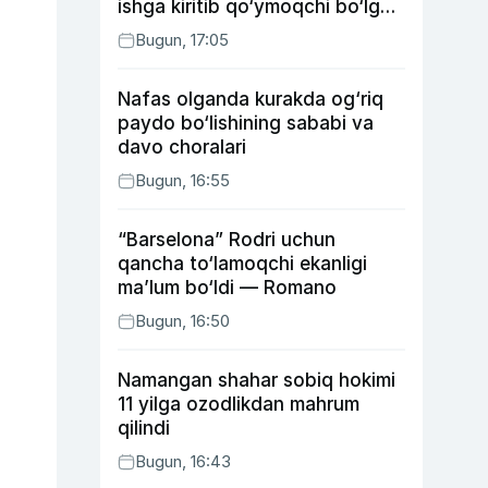
ishga kiritib qo‘ymoqchi bo‘lgan
shaxs ushlandi
Bugun, 17:05
Nafas olganda kurakda og‘riq
paydo bo‘lishining sababi va
davo choralari
Bugun, 16:55
“Barselona” Rodri uchun
qancha to‘lamoqchi ekanligi
ma’lum bo‘ldi — Romano
Bugun, 16:50
Namangan shahar sobiq hokimi
11 yilga ozodlikdan mahrum
qilindi
Bugun, 16:43