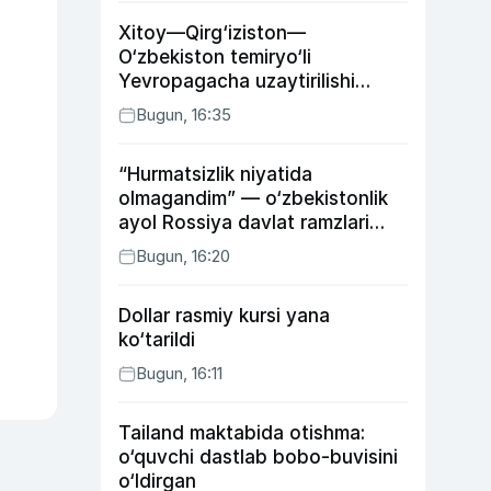
Xitoy—Qirg‘iziston—
O‘zbekiston temiryo‘li
Yevropagacha uzaytirilishi
mumkin
Bugun, 16:35
“Hurmatsizlik niyatida
olmagandim” — o‘zbekistonlik
ayol Rossiya davlat ramzlari
tushirilgan poyandoz haqida
Bugun, 16:20
Dollar rasmiy kursi yana
ko‘tarildi
Bugun, 16:11
Tailand maktabida otishma:
o‘quvchi dastlab bobo-buvisini
o‘ldirgan