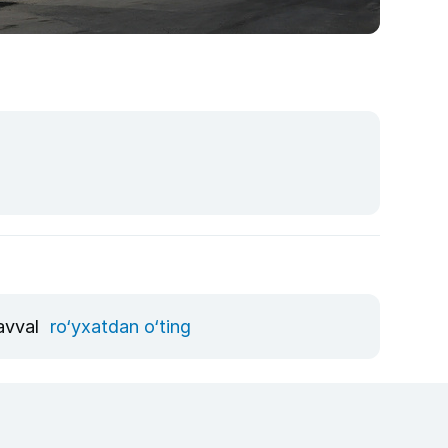
 avval
ro‘yxatdan o‘ting