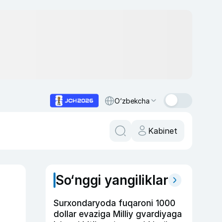
O‘zbekcha
Kabinet
So‘nggi yangiliklar
Surxondaryoda fuqaroni 1000
dollar evaziga Milliy gvardiyaga