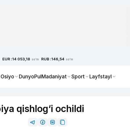
EUR :
RUB :
14 053,18
146,54
so'm
so'm
 Osiyo
Dunyo
Pul
Madaniyat
Sport
Layfstayl
ya qishlog‘i ochildi