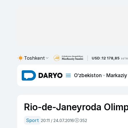
Toshkent
USD :
12 178,85
so'm
O‘zbekiston
Markaziy
Rio-de-Janeyroda Olimpi
Sport
20:11 / 24.07.2016
352