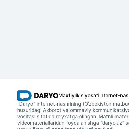
Maxfiylik siyosati
Internet-nas
“Daryo” internet-nashrining (O‘zbekiston matbuo
huzuridagi Axborot va ommaviy kommunikatsiyal
vositasi sifatida ro‘yxatga olingan. Matnli materi
videomateriallaridan foydalanishga “daryo.uz” sa