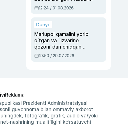
Oripovni siyosiy
12:24 / 01.08.2026
ayblovlardan asrab
qolgan voqea
Dunyo
Mariupol qamalini yorib
oʻtgan va “Izvarino
qozoni”dan chiqqan
qahramon — Ukraina
19:50 / 29.07.2026
armiyasi bosh
qoʻmondoni Drapatiy
haqida
ivi
Reklama
publikasi Prezidenti Administratsiyasi
-sonli guvohnoma bilan ommaviy axborot
shuningdek, fotografik, grafik, audio va/yoki
et-nashrining muallifligini ko‘rsatuvchi