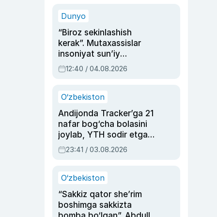
sinovlarga to‘la hayoti
Dunyo
“Biroz sekinlashish
kerak”. Mutaxassislar
insoniyat sun’iy
intellektni boshqara
12:40 / 04.08.2026
olmay qolishidan xavotir
bildirdi
O‘zbekiston
Andijonda Tracker’ga 21
nafar bog‘cha bolasini
joylab, YTH sodir etgan
ayolga sud hukmi o‘qildi
23:41 / 03.08.2026
O‘zbekiston
“Sakkiz qator she’rim
boshimga sakkizta
bomba bo‘lgan”. Abdulla