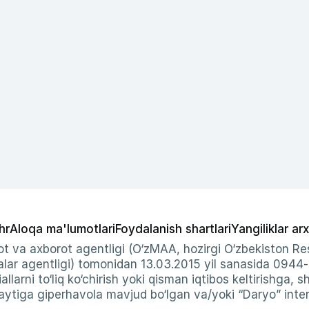
hr
Aloqa ma'lumotlari
Foydalanish shartlari
Yangiliklar arx
t va axborot agentligi (O‘zMAA, hozirgi O‘zbekiston Res
ar agentligi) tomonidan 13.03.2015 yil sanasida 0944
allarni to‘liq ko‘chirish yoki qisman iqtibos keltirishga, 
ytiga giperhavola mavjud bo‘lgan va/yoki “Daryo” intern