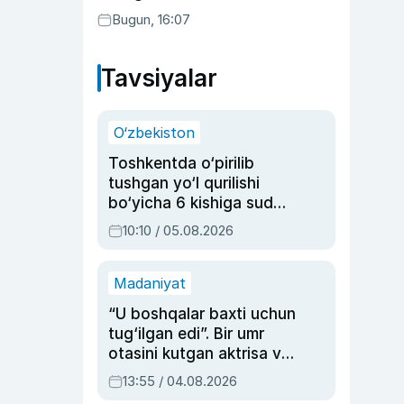
Bugun, 16:07
Tavsiyalar
O‘zbekiston
Toshkentda o‘pirilib
tushgan yo‘l qurilishi
bo‘yicha 6 kishiga sud
hukmi o‘qildi
10:10 / 05.08.2026
Madaniyat
“U boshqalar baxti uchun
tug‘ilgan edi”. Bir umr
otasini kutgan aktrisa va
dublyaj ustasi Rimma
13:55 / 04.08.2026
Ahmedovaning