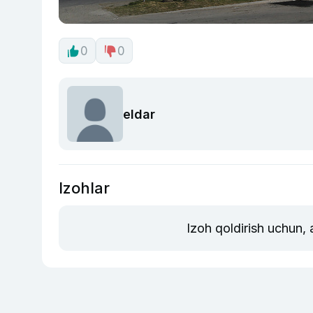
0
0
eldar
Izohlar
Izoh qoldirish uchun,