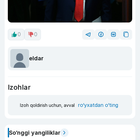
0
0
eldar
Izohlar
ro‘yxatdan o‘ting
Izoh qoldirish uchun, avval
So‘nggi yangiliklar