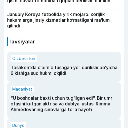
qismi davlat tomonidan qoplab berilishi mumkin
Janubiy Koreya futbolida yirik mojaro: xorijlik
hakamlarga jinsiy xizmatlar ko‘rsatilgani ma’lum
qilindi
Tavsiyalar
O‘zbekiston
Toshkentda o‘pirilib tushgan yo‘l qurilishi bo‘yicha
6 kishiga sud hukmi o‘qildi
Madaniyat
“U boshqalar baxti uchun tug‘ilgan edi”. Bir umr
otasini kutgan aktrisa va dublyaj ustasi Rimma
Ahmedovaning sinovlarga to‘la hayoti
Dunyo