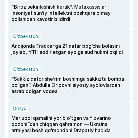
“Biroz sekinlashish kerak”. Mutaxassislar
insoniyat sun’iy intellektni boshqara olmay
qolishidan xavotir bildirdi
O‘zbekiston
Andijonda Tracker’ga 21 nafar bog‘cha bolasini
joylab, YTH sodir etgan ayolga sud hukmi o‘qildi
O‘zbekiston
“Sakkiz qator she’rim boshimga sakkizta bomba
bo‘lgan”. Abdulla Oripovni siyosiy ayblovlardan
asrab qolgan voqea
Dunyo
Mariupol qamalini yorib oʻtgan va “Izvarino
qozoni”dan chiqqan qahramon — Ukraina
armiyasi bosh qoʻmondoni Drapatiy haqida