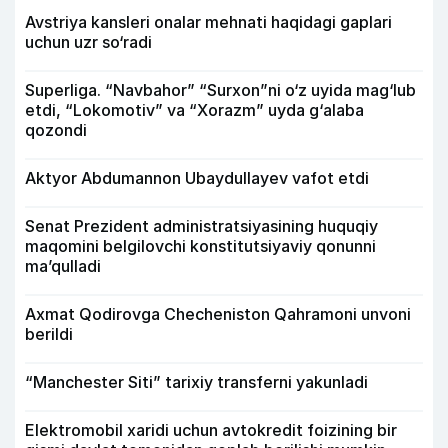
Avstriya kansleri onalar mehnati haqidagi gaplari
uchun uzr so‘radi
Superliga. “Navbahor” “Surxon”ni o‘z uyida mag‘lub
etdi, “Lokomotiv” va “Xorazm” uyda g‘alaba
qozondi
Aktyor Abdu­mannon Ubaydullayev vafot etdi
Senat Prezident administratsiyasining huquqiy
maqomini belgilovchi konstitutsiyaviy qonunni
ma’qulladi
Axmat Qodirovga Checheniston Qahramoni unvoni
berildi
“Manchester Siti” tarixiy transferni yakunladi
Elektromobil xaridi uchun avtokredit foizining bir