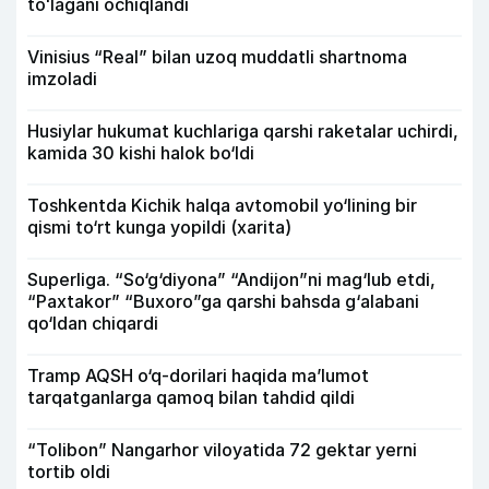
toʻlagani ochiqlandi
Vinisius “Real” bilan uzoq muddatli shartnoma
imzoladi
Husiylar hukumat kuchlariga qarshi raketalar uchirdi,
kamida 30 kishi halok bo‘ldi
Toshkentda Kichik halqa avtomobil yo‘lining bir
qismi to‘rt kunga yopildi (xarita)
Superliga. “So‘g‘diyona” “Andijon”ni mag‘lub etdi,
“Paxtakor” “Buxoro”ga qarshi bahsda g‘alabani
qo‘ldan chiqardi
Tramp AQSH o‘q-dorilari haqida ma’lumot
tarqatganlarga qamoq bilan tahdid qildi
“Tolibon” Nangarhor viloyatida 72 gektar yerni
tortib oldi