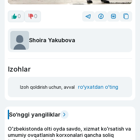
0
0
Shoira Yakubova
Izohlar
ro‘yxatdan o‘ting
Izoh qoldirish uchun, avval
So‘nggi yangiliklar
Oʻzbekistonda olti oyda savdo, xizmat koʻrsatish va
umumiy ovqatlanish korxonalari qancha soliq