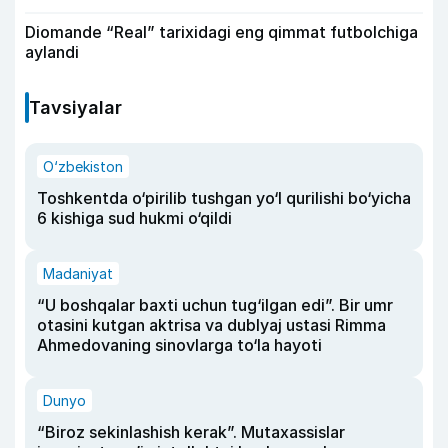
Diomande “Real” tarixidagi eng qimmat futbolchiga
aylandi
Tavsiyalar
O‘zbekiston
Toshkentda o‘pirilib tushgan yo‘l qurilishi bo‘yicha
6 kishiga sud hukmi o‘qildi
Madaniyat
“U boshqalar baxti uchun tug‘ilgan edi”. Bir umr
otasini kutgan aktrisa va dublyaj ustasi Rimma
Ahmedovaning sinovlarga to‘la hayoti
Dunyo
“Biroz sekinlashish kerak”. Mutaxassislar