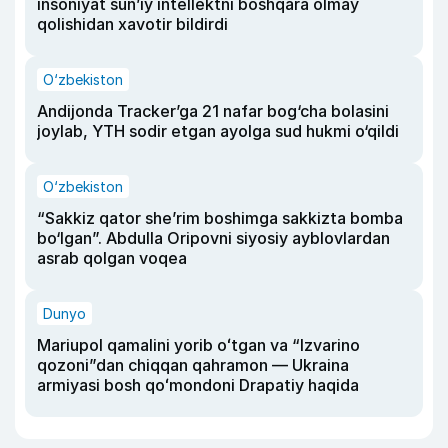
insoniyat sun’iy intellektni boshqara olmay
qolishidan xavotir bildirdi
O‘zbekiston
Andijonda Tracker’ga 21 nafar bog‘cha bolasini
joylab, YTH sodir etgan ayolga sud hukmi o‘qildi
O‘zbekiston
“Sakkiz qator she’rim boshimga sakkizta bomba
bo‘lgan”. Abdulla Oripovni siyosiy ayblovlardan
asrab qolgan voqea
Dunyo
Mariupol qamalini yorib oʻtgan va “Izvarino
qozoni”dan chiqqan qahramon — Ukraina
armiyasi bosh qoʻmondoni Drapatiy haqida