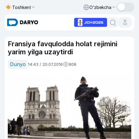
Toshkent
O‘zbekcha
Fransiya favqulodda holat rejimini
yarim yilga uzaytirdi
Dunyo
14:43 / 20.07.2016
808