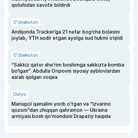
qolishidan xavotir bildirdi
O‘zbekiston
Andijonda Tracker’ga 21 nafar bog‘cha bolasini
joylab, YTH sodir etgan ayolga sud hukmi o‘qildi
O‘zbekiston
“Sakkiz qator she’rim boshimga sakkizta bomba
bo‘lgan”. Abdulla Oripovni siyosiy ayblovlardan
asrab qolgan voqea
Dunyo
Mariupol qamalini yorib oʻtgan va “Izvarino
qozoni”dan chiqqan qahramon — Ukraina
armiyasi bosh qoʻmondoni Drapatiy haqida