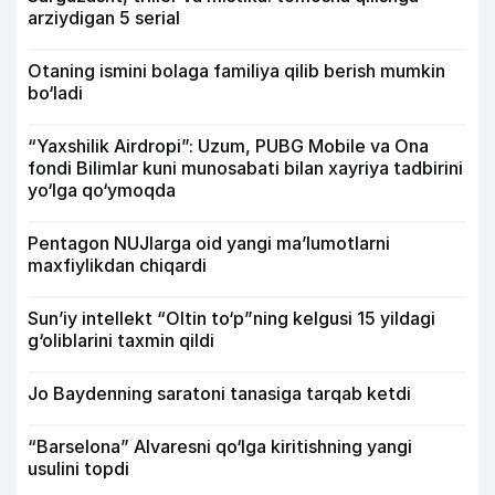
arziydigan 5 serial
Otaning ismini bolaga familiya qilib berish mumkin
bo‘ladi
“Yaxshilik Airdropi”: Uzum, PUBG Mobile va Ona
fondi Bilimlar kuni munosabati bilan xayriya tadbirini
yo‘lga qo‘ymoqda
Pentagon NUJlarga oid yangi maʼlumotlarni
maxfiylikdan chiqardi
Sun’iy intellekt “Oltin to‘p”ning kelgusi 15 yildagi
g‘oliblarini taxmin qildi
Jo Baydenning saratoni tanasiga tarqab ketdi
“Barselona” Alvaresni qo‘lga kiritishning yangi
usulini topdi