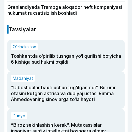
Grenlandiyada Trampga aloqador neft kompaniyasi
hukumat ruxsatisiz ish boshladi
Tavsiyalar
O‘zbekiston
Toshkentda o‘pirilib tushgan yo‘l qurilishi bo‘yicha
6 kishiga sud hukmi o‘qildi
Madaniyat
“U boshqalar baxti uchun tug‘ilgan edi”. Bir umr
otasini kutgan aktrisa va dublyaj ustasi Rimma
Ahmedovaning sinovlarga to‘la hayoti
Dunyo
“Biroz sekinlashish kerak”. Mutaxassislar
insoniyat sun’iy intellektni boshqara olmay