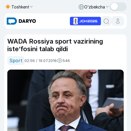
Toshkent
O‘zbekcha
WADA Rossiya sport vazirining
iste’fosini talab qildi
Sport
02:56 / 19.07.2016
546