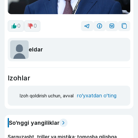
0
0
eldar
Izohlar
ro‘yxatdan o‘ting
Izoh qoldirish uchun, avval
So‘nggi yangiliklar
Sarguzasht, triller va mistika: tomosha qilishga