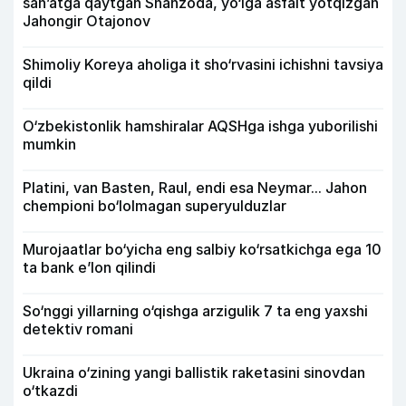
san’atga qaytgan Shahzoda, yo‘lga asfalt yotqizgan
Jahongir Otajonov
Shimoliy Koreya aholiga it sho‘rvasini ichishni tavsiya
qildi
O‘zbekistonlik hamshiralar AQSHga ishga yuborilishi
mumkin
Platini, van Basten, Raul, endi esa Neymar... Jahon
chempioni bo‘lolmagan superyulduzlar
Murojaatlar bo‘yicha eng salbiy ko‘rsatkichga ega 10
ta bank e’lon qilindi
So‘nggi yillarning o‘qishga arzigulik 7 ta eng yaxshi
detektiv romani
Ukraina o‘zining yangi ballistik raketasini sinovdan
o‘tkazdi