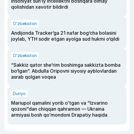
insoniyat sun’iy intellektni boshqara olmay
qolishidan xavotir bildirdi
O‘zbekiston
Andijonda Tracker’ga 21 nafar bog‘cha bolasini
joylab, YTH sodir etgan ayolga sud hukmi o‘qildi
O‘zbekiston
“Sakkiz qator she’rim boshimga sakkizta bomba
bo‘lgan”. Abdulla Oripovni siyosiy ayblovlardan
asrab qolgan voqea
Dunyo
Mariupol qamalini yorib oʻtgan va “Izvarino
qozoni”dan chiqqan qahramon — Ukraina
armiyasi bosh qoʻmondoni Drapatiy haqida