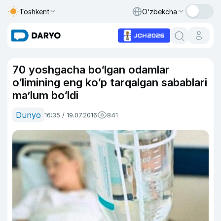
Toshkent
O‘zbekcha
70 yoshgacha bo‘lgan odamlar
o‘limining eng ko‘p tarqalgan sabablari
ma’lum bo‘ldi
Dunyo
16:35 / 19.07.2016
841