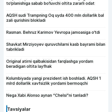
to‘planishiga sabab bo‘luvchi oltita zararli odat
AQSH sudi Trampning Oq uyda 400 mln dollarlik bal
zali qurishini blokladi
Rasman. Behruz Karimov Yevropa jamoasiga o‘tdi
Shavkat Mirziyoyev quruvchilarni kasb bayrami bilan
tabrikladi
Original atirni qalbakisidan farqlashga yordam
beradigan oltita layfhak
Kolumbiyada yangi prezident ish boshladi. AQSH 1
mlrd dollarlik xavfsizlik yordami bermoqchi
Nega Xabi Alonso aynan “Chelsi”ni tanladi?
Tavsiyalar