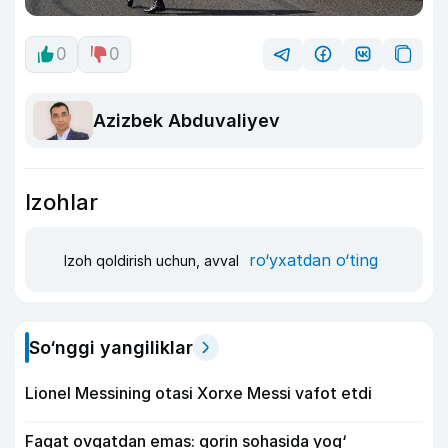
0
0
Azizbek Abduvaliyev
Izohlar
ro‘yxatdan o‘ting
Izoh qoldirish uchun, avval
So‘nggi yangiliklar
Lionel Messining otasi Xorxe Messi vafot etdi
Faqat ovqatdan emas: qorin sohasida yog‘