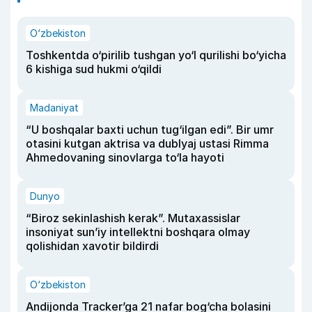
O‘zbekiston
Toshkentda o‘pirilib tushgan yo‘l qurilishi bo‘yicha
6 kishiga sud hukmi o‘qildi
Madaniyat
“U boshqalar baxti uchun tug‘ilgan edi”. Bir umr
otasini kutgan aktrisa va dublyaj ustasi Rimma
Ahmedovaning sinovlarga to‘la hayoti
Dunyo
“Biroz sekinlashish kerak”. Mutaxassislar
insoniyat sun’iy intellektni boshqara olmay
qolishidan xavotir bildirdi
O‘zbekiston
Andijonda Tracker’ga 21 nafar bog‘cha bolasini