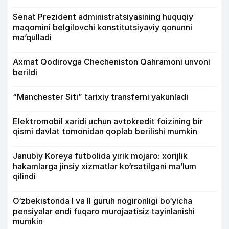
Senat Prezident administratsiyasining huquqiy
maqomini belgilovchi konstitutsiyaviy qonunni
ma’qulladi
Axmat Qodirovga Checheniston Qahramoni unvoni
berildi
“Manchester Siti” tarixiy transferni yakunladi
Elektromobil xaridi uchun avtokredit foizining bir
qismi davlat tomonidan qoplab berilishi mumkin
Janubiy Koreya futbolida yirik mojaro: xorijlik
hakamlarga jinsiy xizmatlar ko‘rsatilgani ma’lum
qilindi
O‘zbekistonda I va II guruh nogironligi bo‘yicha
pensiyalar endi fuqaro murojaatisiz tayinlanishi
mumkin