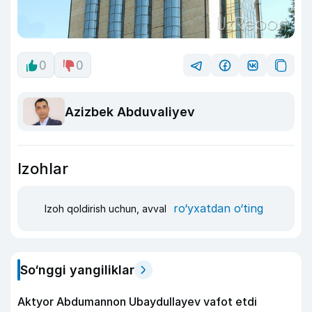
0
0
Azizbek Abduvaliyev
Izohlar
ro‘yxatdan o‘ting
Izoh qoldirish uchun, avval
So‘nggi yangiliklar
Aktyor Abdu­mannon Ubaydullayev vafot etdi