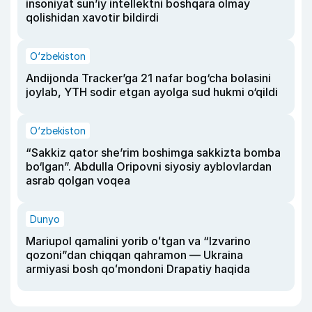
insoniyat sun’iy intellektni boshqara olmay
qolishidan xavotir bildirdi
O‘zbekiston
Andijonda Tracker’ga 21 nafar bog‘cha bolasini
joylab, YTH sodir etgan ayolga sud hukmi o‘qildi
O‘zbekiston
“Sakkiz qator she’rim boshimga sakkizta bomba
bo‘lgan”. Abdulla Oripovni siyosiy ayblovlardan
asrab qolgan voqea
Dunyo
Mariupol qamalini yorib oʻtgan va “Izvarino
qozoni”dan chiqqan qahramon — Ukraina
armiyasi bosh qoʻmondoni Drapatiy haqida