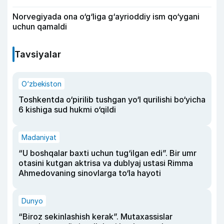
Norvegiyada ona o‘g‘liga g‘ayrioddiy ism qo‘ygani
uchun qamaldi
Tavsiyalar
O‘zbekiston
Toshkentda o‘pirilib tushgan yo‘l qurilishi bo‘yicha
6 kishiga sud hukmi o‘qildi
Madaniyat
“U boshqalar baxti uchun tug‘ilgan edi”. Bir umr
otasini kutgan aktrisa va dublyaj ustasi Rimma
Ahmedovaning sinovlarga to‘la hayoti
Dunyo
“Biroz sekinlashish kerak”. Mutaxassislar