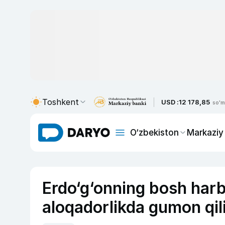
Toshkent
USD :
12 178,85
so'm
O‘zbekiston
Markaziy
Erdo‘g‘onning bosh harb
aloqadorlikda gumon qilin