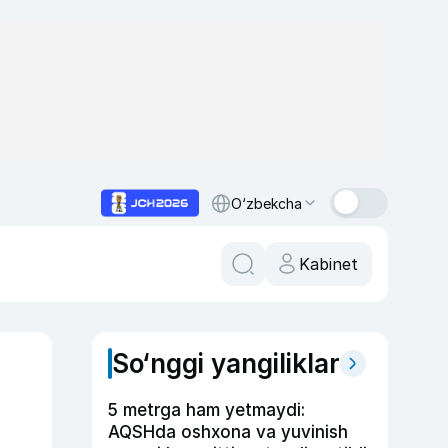
O‘zbekcha
Kabinet
So‘nggi yangiliklar
5 metrga ham yetmaydi:
AQSHda oshxona va yuvinish