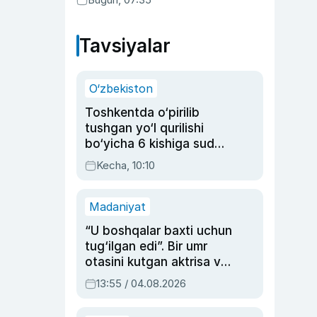
Tavsiyalar
O‘zbekiston
Toshkentda o‘pirilib
tushgan yo‘l qurilishi
bo‘yicha 6 kishiga sud
hukmi o‘qildi
Kecha, 10:10
Madaniyat
“U boshqalar baxti uchun
tug‘ilgan edi”. Bir umr
otasini kutgan aktrisa va
dublyaj ustasi Rimma
13:55 / 04.08.2026
Ahmedovaning
sinovlarga to‘la hayoti