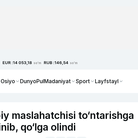
EUR :
RUB :
14 053,18
146,54
so'm
so'm
 Osiyo
Dunyo
Pul
Madaniyat
Sport
Layfstayl
iy maslahatchisi to‘ntarishga
ib, qo‘lga olindi