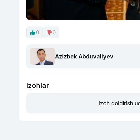
0
0
Azizbek Abduvaliyev
Izohlar
Izoh qoldirish 