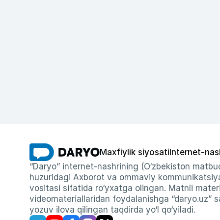
Maxfiylik siyosati
Internet-nas
“Daryo” internet-nashrining (O‘zbekiston matbuo
huzuridagi Axborot va ommaviy kommunikatsiyal
vositasi sifatida ro‘yxatga olingan. Matnli materi
videomateriallaridan foydalanishga “daryo.uz” sa
yozuv ilova qilingan taqdirda yo‘l qo‘yiladi.