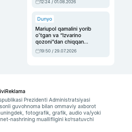
12:24 / 01.08.2026
ayblovlardan asrab
qolgan voqea
Dunyo
Mariupol qamalini yorib
oʻtgan va “Izvarino
qozoni”dan chiqqan
qahramon — Ukraina
19:50 / 29.07.2026
armiyasi bosh
qoʻmondoni Drapatiy
haqida
ivi
Reklama
publikasi Prezidenti Administratsiyasi
-sonli guvohnoma bilan ommaviy axborot
shuningdek, fotografik, grafik, audio va/yoki
et-nashrining muallifligini ko‘rsatuvchi