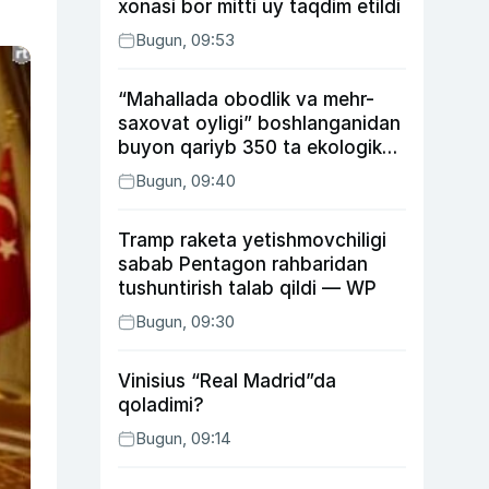
xonasi bor mitti uy taqdim etildi
Bugun, 09:53
“Mahallada obodlik va mehr-
saxovat oyligi” boshlanganidan
buyon qariyb 350 ta ekologik
huquqbuzarlik aniqlandi
Bugun, 09:40
Tramp raketa yetishmovchiligi
sabab Pentagon rahbaridan
tushuntirish talab qildi — WP
Bugun, 09:30
Vinisius “Real Madrid”da
qoladimi?
Bugun, 09:14