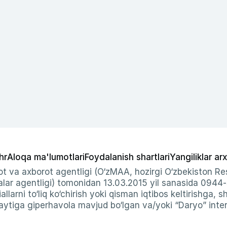
hr
Aloqa ma'lumotlari
Foydalanish shartlari
Yangiliklar arx
t va axborot agentligi (O‘zMAA, hozirgi O‘zbekiston Res
ar agentligi) tomonidan 13.03.2015 yil sanasida 0944
allarni to‘liq ko‘chirish yoki qisman iqtibos keltirishga, 
ytiga giperhavola mavjud bo‘lgan va/yoki “Daryo” intern