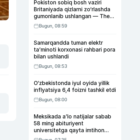
Pokiston sobiq bosh vaziri
Britaniyada qizlarni zo‘rlashda
gumonlanib ushlangan — The
Guardian
Bugun, 08:59
Samarqandda tuman elektr
ta’minoti korxonasi rahbari pora
bilan ushlandi
Bugun, 08:53
O‘zbekistonda iyul oyida yillik
inflyatsiya 6,4 foizni tashkil etdi
Bugun, 08:00
Meksikada a’lo natijalar sabab
58 ming abituriyent
universitetga qayta imtihon
topshiradi
Bugun, 07:35