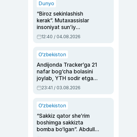
Dunyo
“Biroz sekinlashish
kerak”. Mutaxassislar
insoniyat sun’iy
intellektni boshqara
12:40 / 04.08.2026
olmay qolishidan xavotir
bildirdi
O‘zbekiston
Andijonda Tracker’ga 21
nafar bog‘cha bolasini
joylab, YTH sodir etgan
ayolga sud hukmi o‘qildi
23:41 / 03.08.2026
O‘zbekiston
“Sakkiz qator she’rim
boshimga sakkizta
bomba bo‘lgan”. Abdulla
Oripovni siyosiy