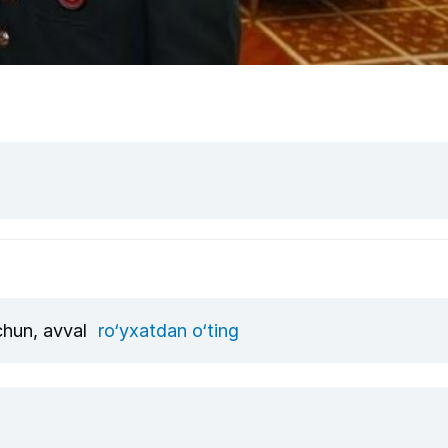
uchun, avval
ro‘yxatdan o‘ting