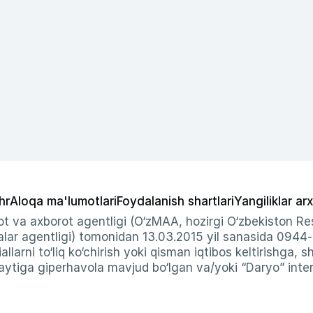
hr
Aloqa ma'lumotlari
Foydalanish shartlari
Yangiliklar arx
t va axborot agentligi (O‘zMAA, hozirgi O‘zbekiston Res
ar agentligi) tomonidan 13.03.2015 yil sanasida 0944
allarni to‘liq ko‘chirish yoki qisman iqtibos keltirishga, 
ytiga giperhavola mavjud bo‘lgan va/yoki “Daryo” intern