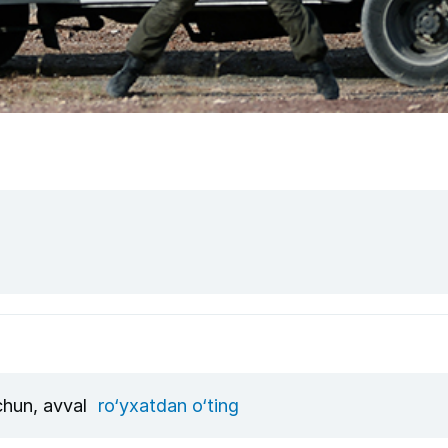
uchun, avval
ro‘yxatdan o‘ting