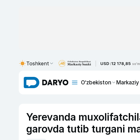
Toshkent
USD :
12 178,85
so'm
O‘zbekiston
Markaziy
Yerevanda muxolifatchila
garovda tutib turgani ma