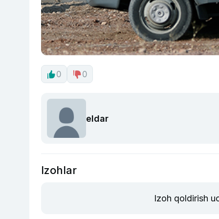
0
0
eldar
Izohlar
Izoh qoldirish 