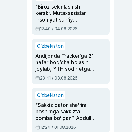
“Biroz sekinlashish
kerak”. Mutaxassislar
insoniyat sun’iy
intellektni boshqara
12:40 / 04.08.2026
olmay qolishidan xavotir
bildirdi
O‘zbekiston
Andijonda Tracker’ga 21
nafar bog‘cha bolasini
joylab, YTH sodir etgan
ayolga sud hukmi o‘qildi
23:41 / 03.08.2026
O‘zbekiston
“Sakkiz qator she’rim
boshimga sakkizta
bomba bo‘lgan”. Abdulla
Oripovni siyosiy
12:24 / 01.08.2026
ayblovlardan asrab