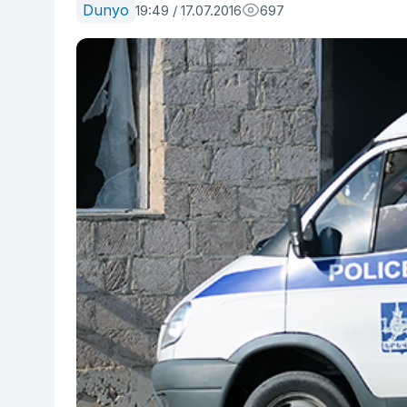
Dunyo
19:49 / 17.07.2016
697