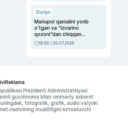
qolgan voqea
Dunyo
Mariupol qamalini yorib
oʻtgan va “Izvarino
qozoni”dan chiqqan
qahramon — Ukraina
19:50 / 29.07.2026
armiyasi bosh
qoʻmondoni Drapatiy
haqida
ivi
Reklama
publikasi Prezidenti Administratsiyasi
-sonli guvohnoma bilan ommaviy axborot
shuningdek, fotografik, grafik, audio va/yoki
et-nashrining muallifligini ko‘rsatuvchi