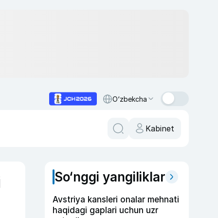
O‘zbekcha
Kabinet
So‘nggi yangiliklar
i
Avstriya kansleri onalar mehnati
haqidagi gaplari uchun uzr