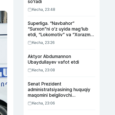
so‘radi
Kecha, 23:48
Superliga. “Navbahor”
“Surxon”ni o‘z uyida mag‘lub
etdi, “Lokomotiv” va “Xorazm”
uyda g‘alaba qozondi
Kecha, 23:26
Aktyor Abdu­mannon
Ubaydullayev vafot etdi
Kecha, 23:08
Senat Prezident
administratsiyasining huquqiy
maqomini belgilovchi
konstitutsiyaviy qonunni
Kecha, 23:06
ma’qulladi