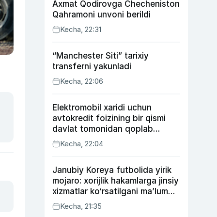
Axmat Qodirovga Checheniston
Qahramoni unvoni berildi
Kecha, 22:31
“Manchester Siti” tarixiy
transferni yakunladi
Kecha, 22:06
Elektromobil xaridi uchun
avtokredit foizining bir qismi
davlat tomonidan qoplab
berilishi mumkin
Kecha, 22:04
Janubiy Koreya futbolida yirik
mojaro: xorijlik hakamlarga jinsiy
xizmatlar ko‘rsatilgani ma’lum
qilindi
Kecha, 21:35