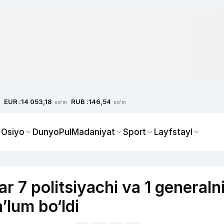
EUR :
RUB :
14 053,18
146,54
so'm
so'm
 Osiyo
Dunyo
Pul
Madaniyat
Sport
Layfstayl
r 7 politsiyachi va 1 generaln
’lum bo‘ldi