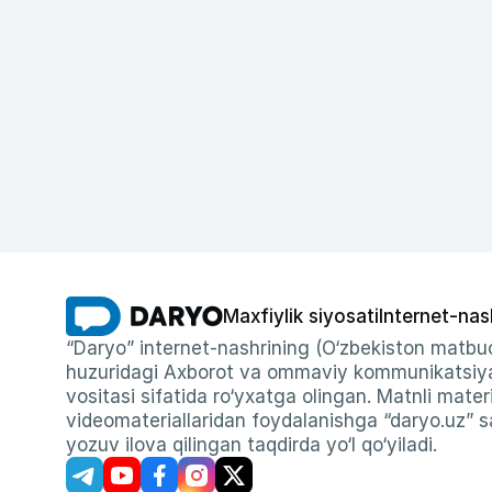
Maxfiylik siyosati
Internet-nas
“Daryo” internet-nashrining (O‘zbekiston matbuo
huzuridagi Axborot va ommaviy kommunikatsiyal
vositasi sifatida ro‘yxatga olingan. Matnli materi
videomateriallaridan foydalanishga “daryo.uz” sa
yozuv ilova qilingan taqdirda yo‘l qo‘yiladi.