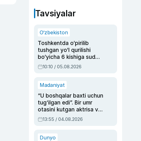
Tavsiyalar
O‘zbekiston
Toshkentda o‘pirilib
tushgan yo‘l qurilishi
bo‘yicha 6 kishiga sud
hukmi o‘qildi
10:10 / 05.08.2026
Madaniyat
“U boshqalar baxti uchun
tug‘ilgan edi”. Bir umr
otasini kutgan aktrisa va
dublyaj ustasi Rimma
13:55 / 04.08.2026
Ahmedovaning
sinovlarga to‘la hayoti
Dunyo