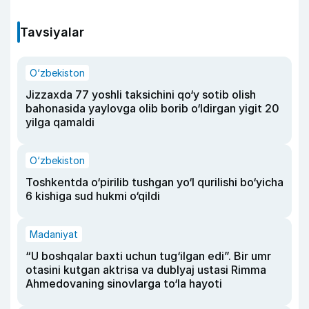
Tavsiyalar
O‘zbekiston
Jizzaxda 77 yoshli taksichini qo‘y sotib olish
bahonasida yaylovga olib borib o‘ldirgan yigit 20
yilga qamaldi
O‘zbekiston
Toshkentda o‘pirilib tushgan yo‘l qurilishi bo‘yicha
6 kishiga sud hukmi o‘qildi
Madaniyat
“U boshqalar baxti uchun tug‘ilgan edi”. Bir umr
otasini kutgan aktrisa va dublyaj ustasi Rimma
Ahmedovaning sinovlarga to‘la hayoti