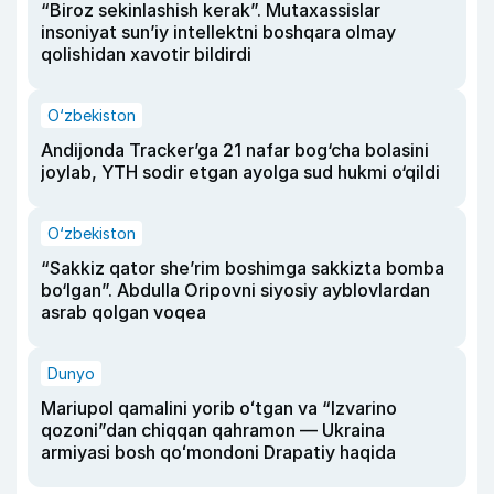
“Biroz sekinlashish kerak”. Mutaxassislar
insoniyat sun’iy intellektni boshqara olmay
qolishidan xavotir bildirdi
O‘zbekiston
Andijonda Tracker’ga 21 nafar bog‘cha bolasini
joylab, YTH sodir etgan ayolga sud hukmi o‘qildi
O‘zbekiston
“Sakkiz qator she’rim boshimga sakkizta bomba
bo‘lgan”. Abdulla Oripovni siyosiy ayblovlardan
asrab qolgan voqea
Dunyo
Mariupol qamalini yorib oʻtgan va “Izvarino
qozoni”dan chiqqan qahramon — Ukraina
armiyasi bosh qoʻmondoni Drapatiy haqida