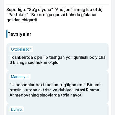
Superliga. “So‘g‘diyona” “Andijon”ni mag‘lub etdi,
“Paxtakor” “Buxoro”ga qarshi bahsda g‘alabani
qo‘ldan chiqardi
Tavsiyalar
O‘zbekiston
Toshkentda o‘pirilib tushgan yo‘l qurilishi bo‘yicha
6 kishiga sud hukmi o‘qildi
Madaniyat
“U boshqalar baxti uchun tug‘ilgan edi”. Bir umr
otasini kutgan aktrisa va dublyaj ustasi Rimma
Ahmedovaning sinovlarga to‘la hayoti
Dunyo