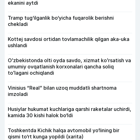
ekanini aytdi
Tramp tug‘ilganlik bo‘yicha fuqarolik berishni
chekladi
Kottej savdosi ortidan tovlamachilik qilgan aka-uka
ushlandi
Oʻzbekistonda olti oyda savdo, xizmat koʻrsatish va
umumiy ovqatlanish korxonalari qancha soliq
toʻlagani ochiqlandi
Vinisius “Real” bilan uzoq muddatli shartnoma
imzoladi
Husiylar hukumat kuchlariga qarshi raketalar uchirdi,
kamida 30 kishi halok bo‘ldi
Toshkentda Kichik halqa avtomobil yo‘lining bir
qismi to‘rt kunga yopildi (xarita)