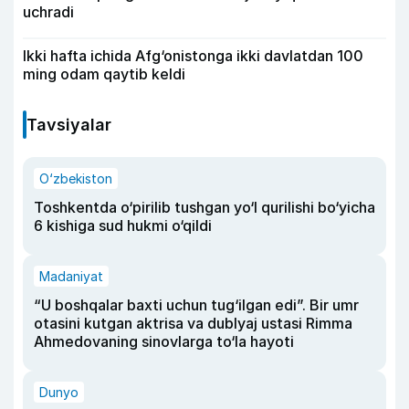
uchradi
Ikki hafta ichida Afg‘onistonga ikki davlatdan 100
ming odam qaytib keldi
Tavsiyalar
O‘zbekiston
Toshkentda o‘pirilib tushgan yo‘l qurilishi bo‘yicha
6 kishiga sud hukmi o‘qildi
Madaniyat
“U boshqalar baxti uchun tug‘ilgan edi”. Bir umr
otasini kutgan aktrisa va dublyaj ustasi Rimma
Ahmedovaning sinovlarga to‘la hayoti
Dunyo