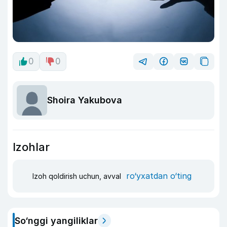
0
0
Shoira Yakubova
Izohlar
ro‘yxatdan o‘ting
Izoh qoldirish uchun, avval
So‘nggi yangiliklar