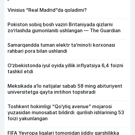
Vinisius “Real Madrid”da qoladimi?
Pokiston sobiq bosh vaziri Britaniyada qizlarni
zo‘rlashda gumonlanib ushlangan — The Guardian
Samarqandda tuman elektr ta’minoti korxonasi
rahbari pora bilan ushlandi
O‘zbekistonda iyul oyida yillik inflyatsiya 6,4 foizni
tashkil etdi
Meksikada a’lo natijalar sabab 58 ming abituriyent
universitetga qayta imtihon topshiradi
Toshkent hokimligi “Qo‘yliq avenue” mojarosi
yuzasidan munosabat bildirdi: qurilish ishlarining 53
foizi yakunlangan
FIFA Yevropa ligalari tomonidan jiddiy qarshilikka