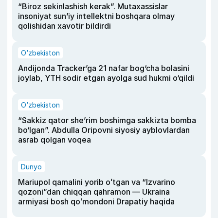
“Biroz sekinlashish kerak”. Mutaxassislar
insoniyat sun’iy intellektni boshqara olmay
qolishidan xavotir bildirdi
O‘zbekiston
Andijonda Tracker’ga 21 nafar bog‘cha bolasini
joylab, YTH sodir etgan ayolga sud hukmi o‘qildi
O‘zbekiston
“Sakkiz qator she’rim boshimga sakkizta bomba
bo‘lgan”. Abdulla Oripovni siyosiy ayblovlardan
asrab qolgan voqea
Dunyo
Mariupol qamalini yorib oʻtgan va “Izvarino
qozoni”dan chiqqan qahramon — Ukraina
armiyasi bosh qoʻmondoni Drapatiy haqida