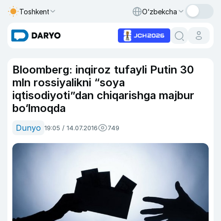
Toshkent
O‘zbekcha
Bloomberg: inqiroz tufayli Putin 30
mln rossiyalikni “soya
iqtisodiyoti”dan chiqarishga majbur
bo‘lmoqda
Dunyo
19:05 / 14.07.2016
749