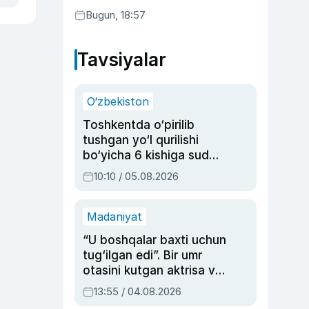
Bugun, 18:57
Tavsiyalar
O‘zbekiston
Toshkentda o‘pirilib
tushgan yo‘l qurilishi
bo‘yicha 6 kishiga sud
hukmi o‘qildi
10:10 / 05.08.2026
Madaniyat
“U boshqalar baxti uchun
tug‘ilgan edi”. Bir umr
otasini kutgan aktrisa va
dublyaj ustasi Rimma
13:55 / 04.08.2026
Ahmedovaning