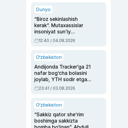
sinovlarga to‘la hayoti
Dunyo
“Biroz sekinlashish
kerak”. Mutaxassislar
insoniyat sun’iy
intellektni boshqara
12:40 / 04.08.2026
olmay qolishidan xavotir
bildirdi
O‘zbekiston
Andijonda Tracker’ga 21
nafar bog‘cha bolasini
joylab, YTH sodir etgan
ayolga sud hukmi o‘qildi
23:41 / 03.08.2026
O‘zbekiston
“Sakkiz qator she’rim
boshimga sakkizta
bomba bo‘lgan”. Abdulla