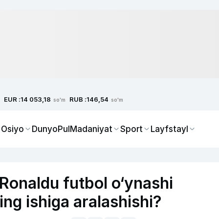
EUR :
RUB :
14 053,18
146,54
so'm
so'm
 Osiyo
Dunyo
Pul
Madaniyat
Sport
Layfstayl
Ronaldu futbol o‘ynashi
ng ishiga aralashishi?