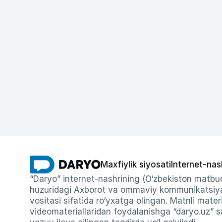
Maxfiylik siyosati
Internet-nas
“Daryo” internet-nashrining (O‘zbekiston matbuo
huzuridagi Axborot va ommaviy kommunikatsiyal
vositasi sifatida ro‘yxatga olingan. Matnli materi
videomateriallaridan foydalanishga “daryo.uz” sa