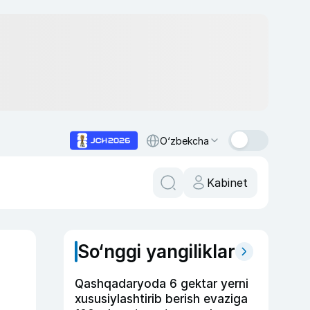
O‘zbekcha
Kabinet
So‘nggi yangiliklar
Qashqadaryoda 6 gektar yerni
xususiylashtirib berish evaziga