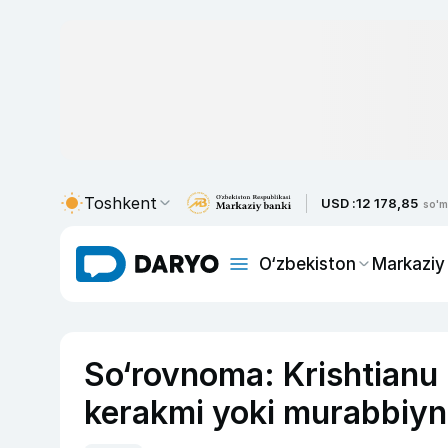
Toshkent
USD :
12 178,85
so'm
O‘zbekiston
Markaziy
So‘rovnoma: Krishtianu 
kerakmi yoki murabbiyni