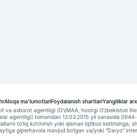
hr
Aloqa ma'lumotlari
Foydalanish shartlari
Yangiliklar arx
t va axborot agentligi (O‘zMAA, hozirgi O‘zbekiston Res
ar agentligi) tomonidan 13.03.2015 yil sanasida 0944
allarni to‘liq ko‘chirish yoki qisman iqtibos keltirishga, 
ytiga giperhavola mavjud bo‘lgan va/yoki “Daryo” intern