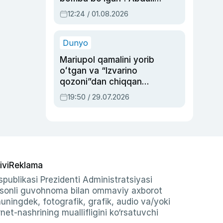
Oripovni siyosiy
12:24 / 01.08.2026
ayblovlardan asrab
qolgan voqea
Dunyo
Mariupol qamalini yorib
oʻtgan va “Izvarino
qozoni”dan chiqqan
qahramon — Ukraina
19:50 / 29.07.2026
armiyasi bosh
qoʻmondoni Drapatiy
haqida
ivi
Reklama
publikasi Prezidenti Administratsiyasi
-sonli guvohnoma bilan ommaviy axborot
shuningdek, fotografik, grafik, audio va/yoki
et-nashrining muallifligini ko‘rsatuvchi