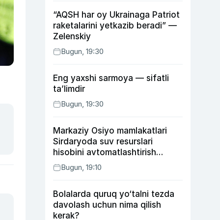
“AQSH har oy Ukrainaga Patriot
raketalarini yetkazib beradi” —
Zelenskiy
Bugun, 19:30
Eng yaxshi sarmoya — sifatli
ta’limdir
Bugun, 19:30
Markaziy Osiyo mamlakatlari
Sirdaryoda suv resurslari
hisobini avtomatlashtirish
rejasini ishlab chiqishni
Bugun, 19:10
ma’qulladi
Bolalarda quruq yo‘talni tezda
davolash uchun nima qilish
kerak?