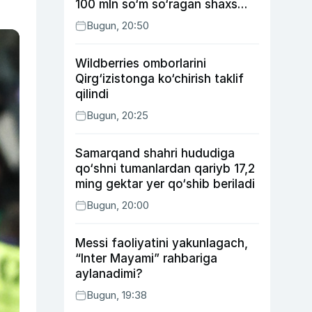
100 mln so‘m so‘ragan shaxs
ushlandi
Bugun, 20:50
Wildberries omborlarini
Qirg‘izistonga ko‘chirish taklif
qilindi
Bugun, 20:25
Samarqand shahri hududiga
qo‘shni tumanlardan qariyb 17,2
ming gektar yer qo‘shib beriladi
Bugun, 20:00
Messi faoliyatini yakunlagach,
“Inter Mayami” rahbariga
aylanadimi?
Bugun, 19:38