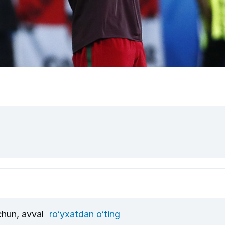
uchun, avval
ro‘yxatdan o‘ting