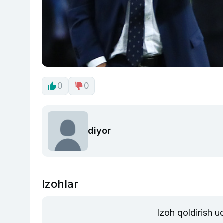
0
0
diyor
Izohlar
Izoh qoldirish 