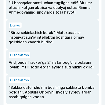
“U boshqalar baxti uchun tug‘ilgan edi”. Bir umr
otasini kutgan aktrisa va dublyaj ustasi Rimma
Ahmedovaning sinovlarga to‘la hayoti
Dunyo
“Biroz sekinlashish kerak”. Mutaxassislar
insoniyat sun’iy intellektni boshqara olmay
qolishidan xavotir bildirdi
O‘zbekiston
Andijonda Tracker’ga 21 nafar bog‘cha bolasini
joylab, YTH sodir etgan ayolga sud hukmi o‘qildi
O‘zbekiston
“Sakkiz qator she’rim boshimga sakkizta bomba
bo‘lgan”. Abdulla Oripovni siyosiy ayblovlardan
asrab qolgan voqea