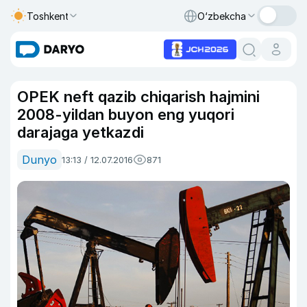
Toshkent
O‘zbekcha
OPEK neft qazib chiqarish hajmini
2008-yildan buyon eng yuqori
darajaga yetkazdi
Dunyo
13:13 / 12.07.2016
871