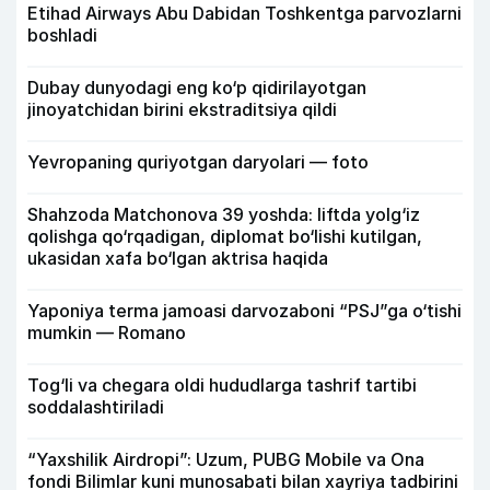
Etihad Airways Abu Dabidan Toshkentga parvozlarni
boshladi
Dubay dunyodagi eng ko‘p qidirilayotgan
jinoyatchidan birini ekstraditsiya qildi
Yevropaning quriyotgan daryolari — foto
Shahzoda Matchonova 39 yoshda: liftda yolg‘iz
qolishga qo‘rqadigan, diplomat bo‘lishi kutilgan,
ukasidan xafa bo‘lgan aktrisa haqida
Yaponiya terma jamoasi darvozaboni “PSJ”ga o‘tishi
mumkin — Romano
Tog‘li va chegara oldi hududlarga tashrif tartibi
soddalashtiriladi
“Yaxshilik Airdropi”: Uzum, PUBG Mobile va Ona
fondi Bilimlar kuni munosabati bilan xayriya tadbirini