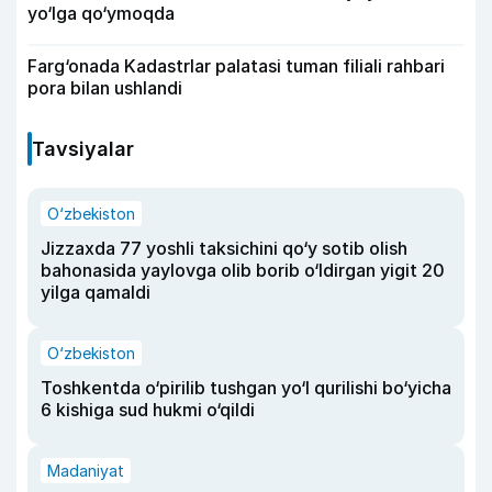
yo‘lga qo‘ymoqda
Farg‘onada Kadastrlar palatasi tuman filiali rahbari
pora bilan ushlandi
Tavsiyalar
O‘zbekiston
Jizzaxda 77 yoshli taksichini qo‘y sotib olish
bahonasida yaylovga olib borib o‘ldirgan yigit 20
yilga qamaldi
O‘zbekiston
Toshkentda o‘pirilib tushgan yo‘l qurilishi bo‘yicha
6 kishiga sud hukmi o‘qildi
Madaniyat