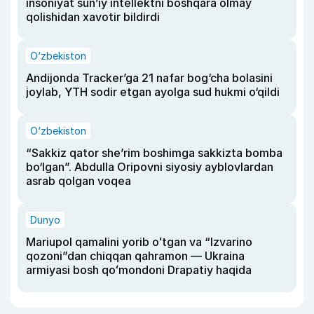
insoniyat sun’iy intellektni boshqara olmay
qolishidan xavotir bildirdi
O‘zbekiston
Andijonda Tracker’ga 21 nafar bog‘cha bolasini
joylab, YTH sodir etgan ayolga sud hukmi o‘qildi
O‘zbekiston
“Sakkiz qator she’rim boshimga sakkizta bomba
bo‘lgan”. Abdulla Oripovni siyosiy ayblovlardan
asrab qolgan voqea
Dunyo
Mariupol qamalini yorib oʻtgan va “Izvarino
qozoni”dan chiqqan qahramon — Ukraina
armiyasi bosh qoʻmondoni Drapatiy haqida