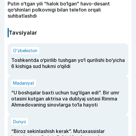
Putin o‘tgan yili “halok bo‘lgan” havo-desant
qo‘shinlari polkovnigi bilan telefon orqali
suhbatlashdi
Tavsiyalar
O‘zbekiston
Toshkentda o‘pirilib tushgan yo‘l qurilishi bo‘yicha
6 kishiga sud hukmi o‘qildi
Madaniyat
“U boshqalar baxti uchun tug‘ilgan edi”. Bir umr
otasini kutgan aktrisa va dublyaj ustasi Rimma
Ahmedovaning sinovlarga to‘la hayoti
Dunyo
“Biroz sekinlashish kerak”. Mutaxassislar