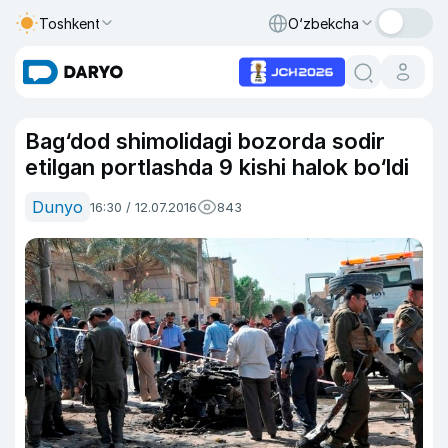
Toshkent
O‘zbekcha
Bag‘dod shimolidagi bozorda sodir
etilgan portlashda 9 kishi halok bo‘ldi
Dunyo
16:30 / 12.07.2016
843