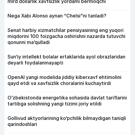
mlrd dollarlik xavfsizlik yordami bermoqchi
Nega Xabi Alonso aynan “Chelsi”ni tanladi?
Senat harbiy xizmatchilar pensiyasining eng yuqori
miqdorini 100 foizgacha oshirishni nazarda tutuvchi
qonunni ma’qulladi
Sun’iy intellekt bolalar ertaklarida ayol obrazlaridan
deyarli foydalanmayapti
OpenAI yangi modelida jiddiy kiberxavf ehtimolini
qayd etdi va xavfsizlik choralarini kuchaytirdi
Oʻzbekistonda energetika sohasida davlat tariflarini
tartibga solishning yangi tizimi joriy etildi
Gollivud aktyorlarining ko‘pchilik bilmaydigan taniqli
qarindoshlari