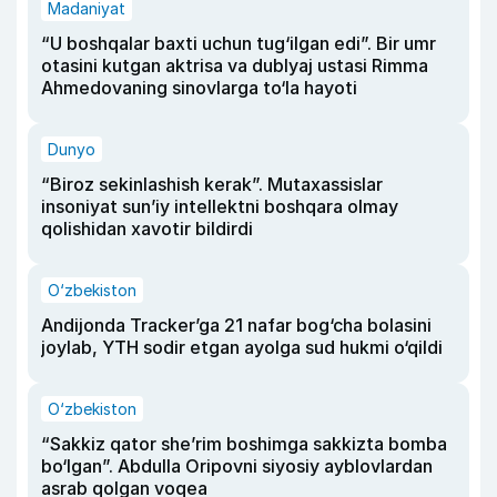
Madaniyat
“U boshqalar baxti uchun tug‘ilgan edi”. Bir umr
otasini kutgan aktrisa va dublyaj ustasi Rimma
Ahmedovaning sinovlarga to‘la hayoti
Dunyo
“Biroz sekinlashish kerak”. Mutaxassislar
insoniyat sun’iy intellektni boshqara olmay
qolishidan xavotir bildirdi
O‘zbekiston
Andijonda Tracker’ga 21 nafar bog‘cha bolasini
joylab, YTH sodir etgan ayolga sud hukmi o‘qildi
O‘zbekiston
“Sakkiz qator she’rim boshimga sakkizta bomba
bo‘lgan”. Abdulla Oripovni siyosiy ayblovlardan
asrab qolgan voqea