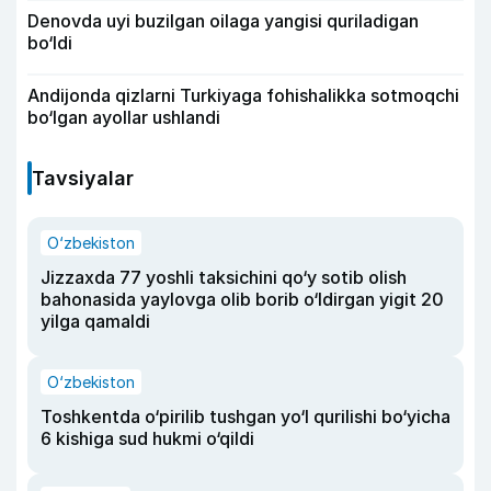
Denovda uyi buzilgan oilaga yangisi quriladigan
bo‘ldi
Andijonda qizlarni Turkiyaga fohishalikka sotmoqchi
bo‘lgan ayollar ushlandi
Tavsiyalar
O‘zbekiston
Jizzaxda 77 yoshli taksichini qo‘y sotib olish
bahonasida yaylovga olib borib o‘ldirgan yigit 20
yilga qamaldi
O‘zbekiston
Toshkentda o‘pirilib tushgan yo‘l qurilishi bo‘yicha
6 kishiga sud hukmi o‘qildi