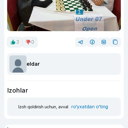
3
0
eldar
Izohlar
ro‘yxatdan o‘ting
Izoh qoldirish uchun, avval