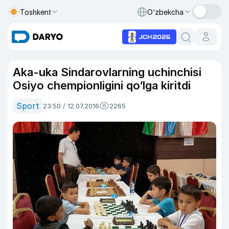
Toshkent
O‘zbekcha
Aka-uka Sindarovlarning uchinchisi
Osiyo chempionligini qo‘lga kiritdi
Sport
23:50 / 12.07.2016
2265