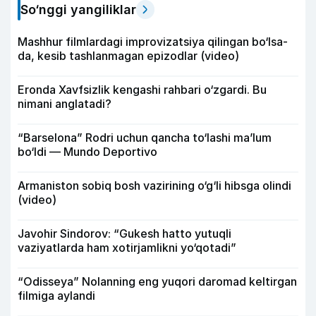
So‘nggi yangiliklar
Mashhur filmlardagi improvizatsiya qilingan bo‘lsa-
da, kesib tashlanmagan epizodlar (video)
Eronda Xavfsizlik kengashi rahbari o‘zgardi. Bu
nimani anglatadi?
“Barselona” Rodri uchun qancha to‘lashi ma’lum
bo‘ldi — Mundo Deportivo
Armaniston sobiq bosh vazirining o‘g‘li hibsga olindi
(video)
Javohir Sindorov: “Gukesh hatto yutuqli
vaziyatlarda ham xotirjamlikni yo‘qotadi”
“Odisseya” Nolanning eng yuqori daromad keltirgan
filmiga aylandi