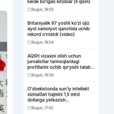
kerak bo‘lgan kitoblar (II qism)
Bugun, 18:55
Britaniyalik 97 yoshli ko‘zi ojiz
ayol samolyot qanotida uchib
rekord o‘rnatdi (video)
Bugun, 18:54
AQSH vizasini olish uchun
jurnalistlar tarmoqlardagi
profillarini ochib qo‘yishi talab
etilishi mumkin
Bugun, 18:30
Oʻzbekistonda sunʼiy intellekt
xizmatlari hajmini 1,5 mlrd
dollarga yetkazish
rejalashtirilmoqda
Bugun, 17:52