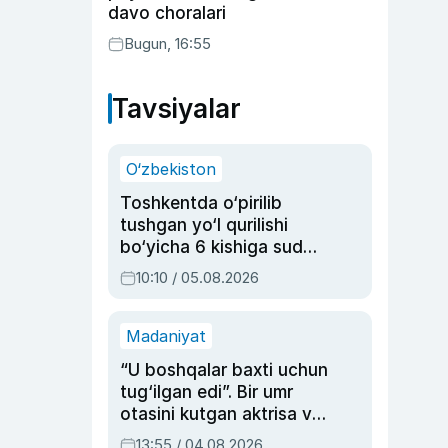
davo choralari
Bugun, 16:55
Tavsiyalar
O‘zbekiston
Toshkentda o‘pirilib
tushgan yo‘l qurilishi
bo‘yicha 6 kishiga sud
hukmi o‘qildi
10:10 / 05.08.2026
Madaniyat
“U boshqalar baxti uchun
tug‘ilgan edi”. Bir umr
otasini kutgan aktrisa va
dublyaj ustasi Rimma
13:55 / 04.08.2026