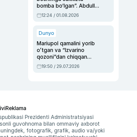
bomba bo‘lgan”. Abdulla
Oripovni siyosiy
12:24 / 01.08.2026
ayblovlardan asrab
qolgan voqea
Dunyo
Mariupol qamalini yorib
oʻtgan va “Izvarino
qozoni”dan chiqqan
qahramon — Ukraina
19:50 / 29.07.2026
armiyasi bosh
qoʻmondoni Drapatiy
haqida
ivi
Reklama
publikasi Prezidenti Administratsiyasi
-sonli guvohnoma bilan ommaviy axborot
shuningdek, fotografik, grafik, audio va/yoki