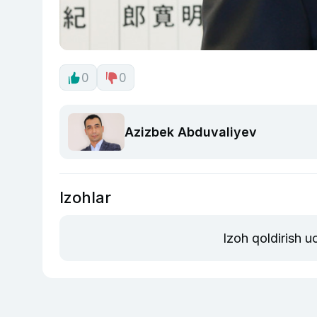
0
0
Azizbek Abduvaliyev
Izohlar
Izoh qoldirish 