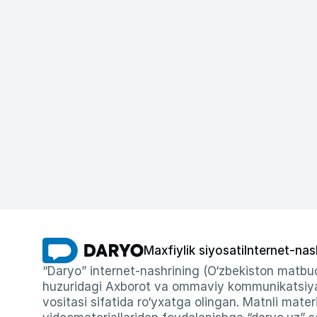
Maxfiylik siyosati
Internet-nas
“Daryo” internet-nashrining (O‘zbekiston matbuo
huzuridagi Axborot va ommaviy kommunikatsiyal
vositasi sifatida ro‘yxatga olingan. Matnli materi