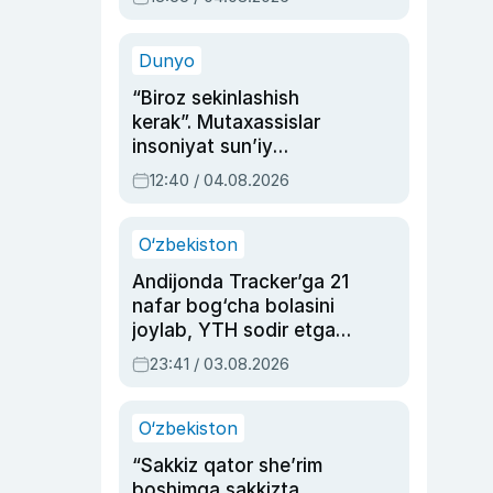
Ahmedovaning
sinovlarga to‘la hayoti
Dunyo
“Biroz sekinlashish
kerak”. Mutaxassislar
insoniyat sun’iy
intellektni boshqara
12:40 / 04.08.2026
olmay qolishidan xavotir
bildirdi
O‘zbekiston
Andijonda Tracker’ga 21
nafar bog‘cha bolasini
joylab, YTH sodir etgan
ayolga sud hukmi o‘qildi
23:41 / 03.08.2026
O‘zbekiston
“Sakkiz qator she’rim
boshimga sakkizta