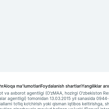
hr
Aloqa ma'lumotlari
Foydalanish shartlari
Yangiliklar arx
t va axborot agentligi (O‘zMAA, hozirgi O‘zbekiston Res
ar agentligi) tomonidan 13.03.2015 yil sanasida 0944
allarni to‘liq ko‘chirish yoki qisman iqtibos keltirishga, 