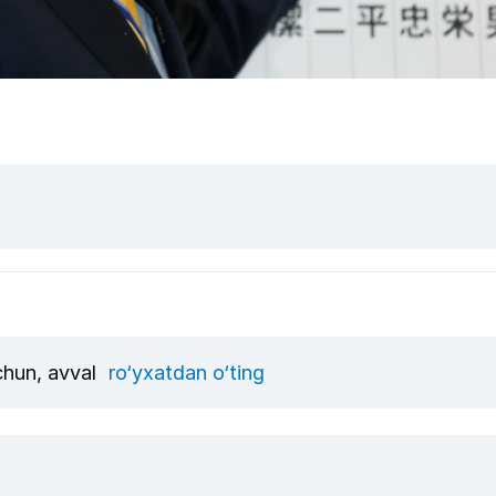
uchun, avval
ro‘yxatdan o‘ting