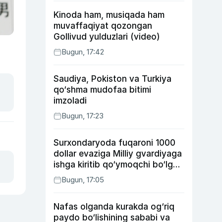
Kinoda ham, musiqada ham
muvaffaqiyat qozongan
Gollivud yulduzlari (video)
Bugun, 17:42
Saudiya, Pokiston va Turkiya
qo‘shma mudofaa bitimi
imzoladi
Bugun, 17:23
Surxondaryoda fuqaroni 1000
dollar evaziga Milliy gvardiyaga
ishga kiritib qo‘ymoqchi bo‘lgan
shaxs ushlandi
Bugun, 17:05
Nafas olganda kurakda og‘riq
paydo bo‘lishining sababi va