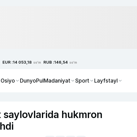
EUR :
RUB :
14 053,18
146,54
so'm
so'm
 Osiyo
Dunyo
Pul
Madaniyat
Sport
Layfstayl
 saylovlarida hukmron
shdi