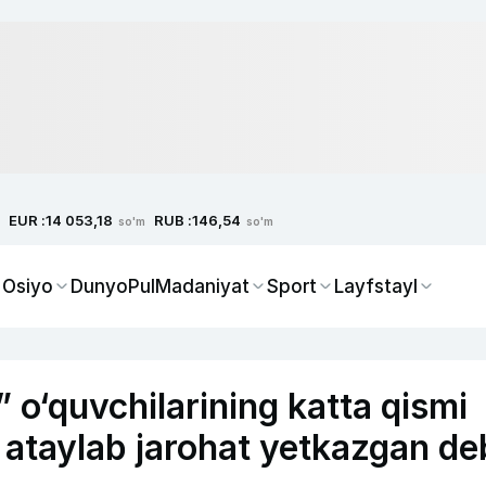
EUR :
RUB :
14 053,18
146,54
so'm
so'm
 Osiyo
Dunyo
Pul
Madaniyat
Sport
Layfstayl
o‘quvchilarining katta qismi
 ataylab jarohat yetkazgan de