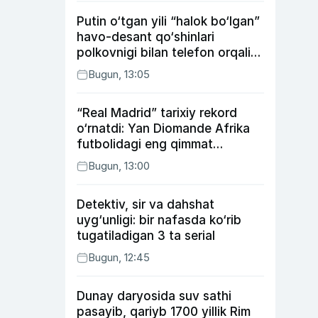
Putin o‘tgan yili “halok bo‘lgan”
havo-desant qo‘shinlari
polkovnigi bilan telefon orqali
suhbatlashdi
Bugun, 13:05
“Real Madrid” tarixiy rekord
o‘rnatdi: Yan Diomande Afrika
futbolidagi eng qimmat
transferga aylandi
Bugun, 13:00
Detektiv, sir va dahshat
uyg‘unligi: bir nafasda ko‘rib
tugatiladigan 3 ta serial
Bugun, 12:45
Dunay daryosida suv sathi
pasayib, qariyb 1700 yillik Rim