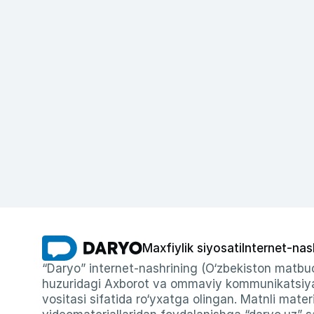
Maxfiylik siyosati
Internet-nas
“Daryo” internet-nashrining (O‘zbekiston matbuo
huzuridagi Axborot va ommaviy kommunikatsiyal
vositasi sifatida ro‘yxatga olingan. Matnli materi