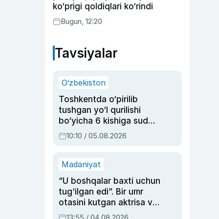
ko‘prigi qoldiqlari ko‘rindi
Bugun, 12:20
Tavsiyalar
O‘zbekiston
Toshkentda o‘pirilib
tushgan yo‘l qurilishi
bo‘yicha 6 kishiga sud
hukmi o‘qildi
10:10 / 05.08.2026
Madaniyat
“U boshqalar baxti uchun
tug‘ilgan edi”. Bir umr
otasini kutgan aktrisa va
dublyaj ustasi Rimma
13:55 / 04.08.2026