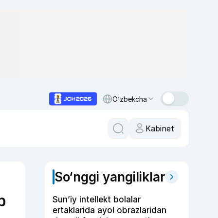
O‘zbekcha
Kabinet
So‘nggi yangiliklar
b
Sun’iy intellekt bolalar
ertaklarida ayol obrazlaridan