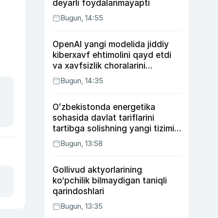
deyarli foydalanmayapti
Bugun, 14:55
OpenAI yangi modelida jiddiy
kiberxavf ehtimolini qayd etdi
va xavfsizlik choralarini
kuchaytirdi
Bugun, 14:35
Oʻzbekistonda energetika
sohasida davlat tariflarini
tartibga solishning yangi tizimi
joriy etildi
Bugun, 13:58
Gollivud aktyorlarining
ko‘pchilik bilmaydigan taniqli
qarindoshlari
Bugun, 13:35