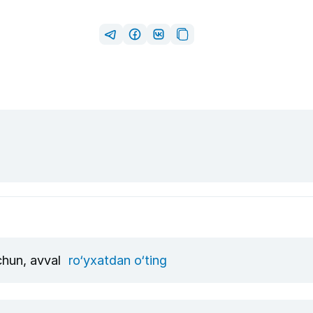
uchun, avval
ro‘yxatdan o‘ting