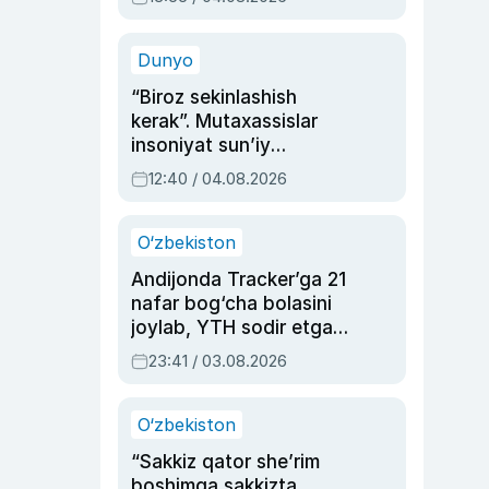
Ahmedovaning
sinovlarga to‘la hayoti
Dunyo
“Biroz sekinlashish
kerak”. Mutaxassislar
insoniyat sun’iy
intellektni boshqara
12:40 / 04.08.2026
olmay qolishidan xavotir
bildirdi
O‘zbekiston
Andijonda Tracker’ga 21
nafar bog‘cha bolasini
joylab, YTH sodir etgan
ayolga sud hukmi o‘qildi
23:41 / 03.08.2026
O‘zbekiston
“Sakkiz qator she’rim
boshimga sakkizta