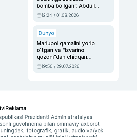
bomba bo‘lgan”. Abdulla
Oripovni siyosiy
12:24 / 01.08.2026
ayblovlardan asrab
qolgan voqea
Dunyo
Mariupol qamalini yorib
oʻtgan va “Izvarino
qozoni”dan chiqqan
qahramon — Ukraina
19:50 / 29.07.2026
armiyasi bosh
qoʻmondoni Drapatiy
haqida
ivi
Reklama
publikasi Prezidenti Administratsiyasi
-sonli guvohnoma bilan ommaviy axborot
shuningdek, fotografik, grafik, audio va/yoki