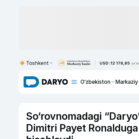
Toshkent
USD :
12 178,85
so'm
O‘zbekiston
Markaziy
So‘rovnomadagi “Daryo” 
Dimitri Payet Ronalduga