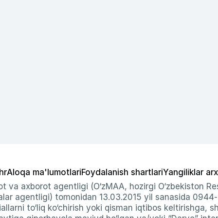
hr
Aloqa ma'lumotlari
Foydalanish shartlari
Yangiliklar arx
t va axborot agentligi (O‘zMAA, hozirgi O‘zbekiston Res
ar agentligi) tomonidan 13.03.2015 yil sanasida 0944
allarni to‘liq ko‘chirish yoki qisman iqtibos keltirishga, 