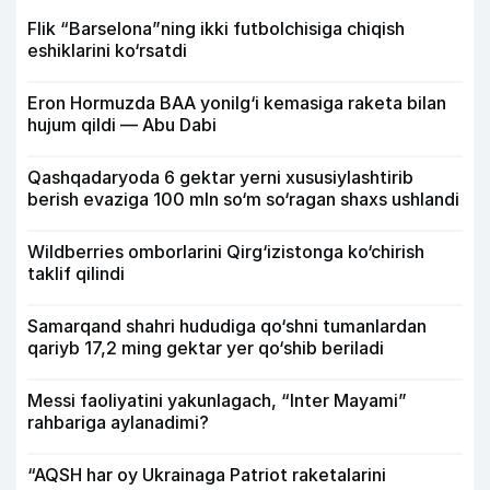
Flik “Barselona”ning ikki futbolchisiga chiqish
eshiklarini ko‘rsatdi
Eron Hormuzda BAA yonilg‘i kemasiga raketa bilan
hujum qildi — Abu Dabi
Qashqadaryoda 6 gektar yerni xususiylashtirib
berish evaziga 100 mln so‘m so‘ragan shaxs ushlandi
Wildberries omborlarini Qirg‘izistonga ko‘chirish
taklif qilindi
Samarqand shahri hududiga qo‘shni tumanlardan
qariyb 17,2 ming gektar yer qo‘shib beriladi
Messi faoliyatini yakunlagach, “Inter Mayami”
rahbariga aylanadimi?
“AQSH har oy Ukrainaga Patriot raketalarini