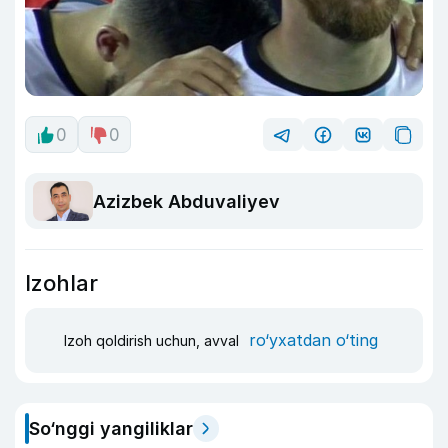
0
0
Azizbek Abduvaliyev
Izohlar
ro‘yxatdan o‘ting
Izoh qoldirish uchun, avval
So‘nggi yangiliklar