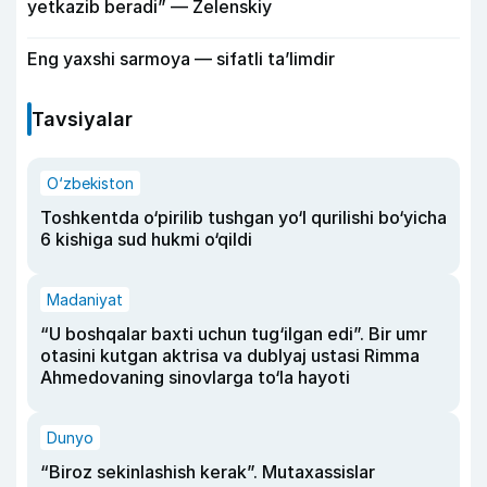
yetkazib beradi” — Zelenskiy
Eng yaxshi sarmoya — sifatli ta’limdir
Tavsiyalar
O‘zbekiston
Toshkentda o‘pirilib tushgan yo‘l qurilishi bo‘yicha
6 kishiga sud hukmi o‘qildi
Madaniyat
“U boshqalar baxti uchun tug‘ilgan edi”. Bir umr
otasini kutgan aktrisa va dublyaj ustasi Rimma
Ahmedovaning sinovlarga to‘la hayoti
Dunyo
“Biroz sekinlashish kerak”. Mutaxassislar