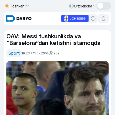
Toshkent
O‘zbekcha
OAV: Messi tushkunlikda va
“Barselona”dan ketishni istamoqda
Sport
19:23 / 11.07.2016
939