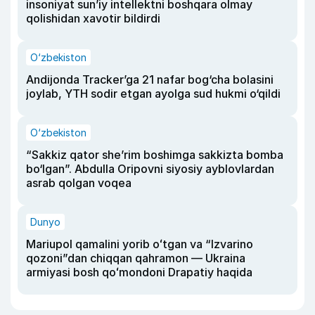
insoniyat sun’iy intellektni boshqara olmay
qolishidan xavotir bildirdi
O‘zbekiston
Andijonda Tracker’ga 21 nafar bog‘cha bolasini
joylab, YTH sodir etgan ayolga sud hukmi o‘qildi
O‘zbekiston
“Sakkiz qator she’rim boshimga sakkizta bomba
bo‘lgan”. Abdulla Oripovni siyosiy ayblovlardan
asrab qolgan voqea
Dunyo
Mariupol qamalini yorib oʻtgan va “Izvarino
qozoni”dan chiqqan qahramon — Ukraina
armiyasi bosh qoʻmondoni Drapatiy haqida