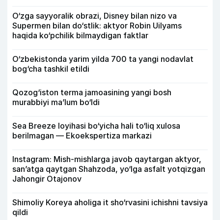
O‘zga sayyoralik obrazi, Disney bilan nizo va
Supermen bilan do‘stlik: aktyor Robin Uilyams
haqida ko‘pchilik bilmaydigan faktlar
O‘zbekistonda yarim yilda 700 ta yangi nodavlat
bog‘cha tashkil etildi
Qozog‘iston terma jamoasining yangi bosh
murabbiyi ma’lum bo‘ldi
Sea Breeze loyihasi bo‘yicha hali to‘liq xulosa
berilmagan — Ekoekspertiza markazi
Instagram: Mish-mishlarga javob qaytargan aktyor,
san’atga qaytgan Shahzoda, yo‘lga asfalt yotqizgan
Jahongir Otajonov
Shimoliy Koreya aholiga it sho‘rvasini ichishni tavsiya
qildi