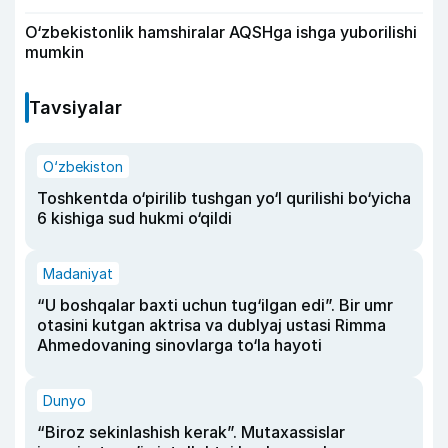
O‘zbekistonlik hamshiralar AQSHga ishga yuborilishi
mumkin
Tavsiyalar
O‘zbekiston
Toshkentda o‘pirilib tushgan yo‘l qurilishi bo‘yicha
6 kishiga sud hukmi o‘qildi
Madaniyat
“U boshqalar baxti uchun tug‘ilgan edi”. Bir umr
otasini kutgan aktrisa va dublyaj ustasi Rimma
Ahmedovaning sinovlarga to‘la hayoti
Dunyo
“Biroz sekinlashish kerak”. Mutaxassislar