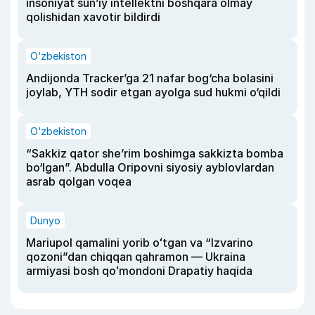
insoniyat sun’iy intellektni boshqara olmay
qolishidan xavotir bildirdi
O‘zbekiston
Andijonda Tracker’ga 21 nafar bog‘cha bolasini
joylab, YTH sodir etgan ayolga sud hukmi o‘qildi
O‘zbekiston
“Sakkiz qator she’rim boshimga sakkizta bomba
bo‘lgan”. Abdulla Oripovni siyosiy ayblovlardan
asrab qolgan voqea
Dunyo
Mariupol qamalini yorib oʻtgan va “Izvarino
qozoni”dan chiqqan qahramon — Ukraina
armiyasi bosh qoʻmondoni Drapatiy haqida