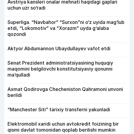
Avstriya kansleri onalar mehnati haqidagi gaplari
uchun uzr so‘radi
Superliga. “Navbahor” “Surxon”ni o‘z uyida mag‘lub
etdi, “Lokomotiv” va “Xorazm” uyda g‘alaba
qozondi
Aktyor Abdu­mannon Ubaydullayev vafot etdi
Senat Prezident administratsiyasining huquqiy
maqomini belgilovchi konstitutsiyaviy qonunni
ma’qulladi
Axmat Qodirovga Checheniston Qahramoni unvoni
berildi
“Manchester Siti” tarixiy transferni yakunladi
Elektromobil xaridi uchun avtokredit foizining bir
qismi davlat tomonidan qoplab berilishi mumkin