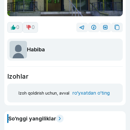
0
0
Habiba
Izohlar
ro‘yxatdan o‘ting
Izoh qoldirish uchun, avval
So‘nggi yangiliklar