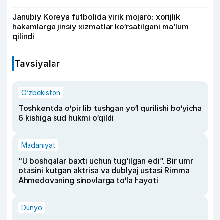
Janubiy Koreya futbolida yirik mojaro: xorijlik
hakamlarga jinsiy xizmatlar ko‘rsatilgani ma’lum
qilindi
Tavsiyalar
O‘zbekiston
Toshkentda o‘pirilib tushgan yo‘l qurilishi bo‘yicha
6 kishiga sud hukmi o‘qildi
Madaniyat
“U boshqalar baxti uchun tug‘ilgan edi”. Bir umr
otasini kutgan aktrisa va dublyaj ustasi Rimma
Ahmedovaning sinovlarga to‘la hayoti
Dunyo