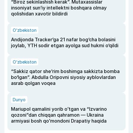
“Biroz sekinlashish kerak”. Mutaxassislar
insoniyat sun’iy intellektni boshqara olmay
qolishidan xavotir bildirdi
O‘zbekiston
Andijonda Tracker’ga 21 nafar bog‘cha bolasini
joylab, YTH sodir etgan ayolga sud hukmi o‘qildi
O‘zbekiston
“Sakkiz qator she’rim boshimga sakkizta bomba
bo‘lgan”. Abdulla Oripovni siyosiy ayblovlardan
asrab qolgan voqea
Dunyo
Mariupol qamalini yorib oʻtgan va “Izvarino
qozoni”dan chiqqan qahramon — Ukraina
armiyasi bosh qoʻmondoni Drapatiy haqida