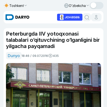
Toshkent
O‘zbekcha
Peterburgda IIV yotoqxonasi
talabalari o‘qituvchining o‘lganligini bir
yilgacha payqamadi
Dunyo
18:46 / 09.07.2016
435