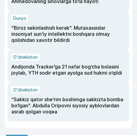
Ahmedovaning sinovlarga to‘la hayoti
Dunyo
“Biroz sekinlashish kerak”. Mutaxassislar
insoniyat sun’iy intellektni boshqara olmay
qolishidan xavotir bildirdi
O‘zbekiston
Andijonda Tracker’ga 21 nafar bog‘cha bolasini
joylab, YTH sodir etgan ayolga sud hukmi o‘qildi
O‘zbekiston
“Sakkiz qator she’rim boshimga sakkizta bomba
bo‘lgan”. Abdulla Oripovni siyosiy ayblovlardan
asrab qolgan voqea