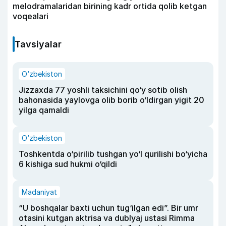
melodramalaridan birining kadr ortida qolib ketgan
voqealari
Tavsiyalar
O‘zbekiston
Jizzaxda 77 yoshli taksichini qo‘y sotib olish
bahonasida yaylovga olib borib o‘ldirgan yigit 20
yilga qamaldi
O‘zbekiston
Toshkentda o‘pirilib tushgan yo‘l qurilishi bo‘yicha
6 kishiga sud hukmi o‘qildi
Madaniyat
“U boshqalar baxti uchun tug‘ilgan edi”. Bir umr
otasini kutgan aktrisa va dublyaj ustasi Rimma