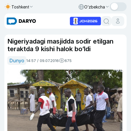
Toshkent
O‘zbekcha
Nigeriyadagi masjidda sodir etilgan
teraktda 9 kishi halok bo‘ldi
Dunyo
14:57 / 09.07.2016
675