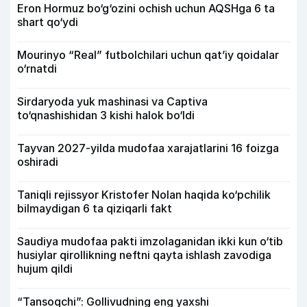
Eron Hormuz bo‘g‘ozini ochish uchun AQSHga 6 ta
shart qo‘ydi
Mourinyo “Real” futbolchilari uchun qat’iy qoidalar
o‘rnatdi
Sirdaryoda yuk mashinasi va Captiva
to‘qnashishidan 3 kishi halok bo‘ldi
Tayvan 2027-yilda mudofaa xarajatlarini 16 foizga
oshiradi
Taniqli rejissyor Kristofer Nolan haqida ko‘pchilik
bilmaydigan 6 ta qiziqarli fakt
Saudiya mudofaa pakti imzolaganidan ikki kun o‘tib
husiylar qirollikning neftni qayta ishlash zavodiga
hujum qildi
“Tansoqchi”: Gollivudning eng yaxshi