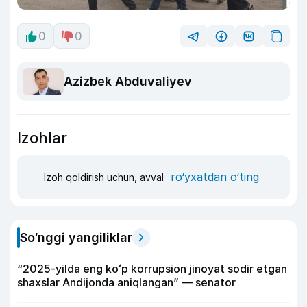
0
0
Azizbek Abduvaliyev
Izohlar
ro‘yxatdan o‘ting
Izoh qoldirish uchun, avval
So‘nggi yangiliklar
“2025-yilda eng koʻp korrupsion jinoyat sodir etgan
shaxslar Andijonda aniqlangan” — senator