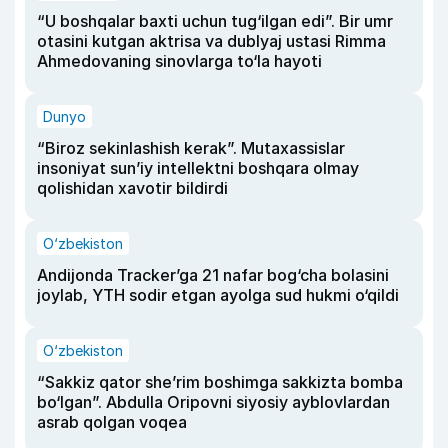
“U boshqalar baxti uchun tug‘ilgan edi”. Bir umr
otasini kutgan aktrisa va dublyaj ustasi Rimma
Ahmedovaning sinovlarga to‘la hayoti
Dunyo
“Biroz sekinlashish kerak”. Mutaxassislar
insoniyat sun’iy intellektni boshqara olmay
qolishidan xavotir bildirdi
O‘zbekiston
Andijonda Tracker’ga 21 nafar bog‘cha bolasini
joylab, YTH sodir etgan ayolga sud hukmi o‘qildi
O‘zbekiston
“Sakkiz qator she’rim boshimga sakkizta bomba
bo‘lgan”. Abdulla Oripovni siyosiy ayblovlardan
asrab qolgan voqea