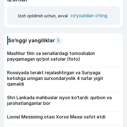
ro‘yxatdan o‘ting
Izoh qoldirish uchun, avval
So‘nggi yangiliklar
Mashhur film va seriallardagi tomoshabin
payqamagan qo‘pol xatolar (foto)
Rossiyada terakt rejalashtirgan va Suriyaga
ketishga uringan surxondaryolik 4 nafar yigit
qamaldi
Shri Lankada mahbuslar isyon ko‘tardi: qurbon va
jarohatlanganlar bor
Lionel Messining otasi Xorxe Messi vafot etdi