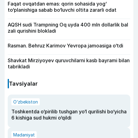
Faqat ovqatdan emas: qorin sohasida yog‘
to‘planishiga sabab bo‘luvchi oltita zararli odat
AQSH sudi Trampning Oq uyda 400 mln dollarlik bal
zali qurishini blokladi
Rasman. Behruz Karimov Yevropa jamoasiga o‘tdi
Shavkat Mirziyoyev quruvchilarni kasb bayrami bilan
tabrikladi
Tavsiyalar
O‘zbekiston
Toshkentda o‘pirilib tushgan yo‘l qurilishi bo‘yicha
6 kishiga sud hukmi o‘qildi
Madaniyat