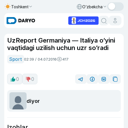
Toshkent
O‘zbekcha
UzReport Germaniya — Italiya o‘yini
vaqtidagi uzilish uchun uzr so‘radi
Sport
02:39 / 04.07.2016
417
0
0
diyor
Izohlar