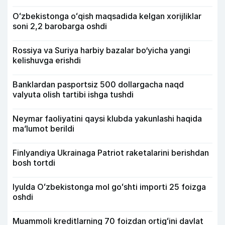
Oʻzbekistonga oʻqish maqsadida kelgan xorijliklar
soni 2,2 barobarga oshdi
Rossiya va Suriya harbiy bazalar bo‘yicha yangi
kelishuvga erishdi
Banklardan pasportsiz 500 dollargacha naqd
valyuta olish tartibi ishga tushdi
Neymar faoliyatini qaysi klubda yakunlashi haqida
ma’lumot berildi
Finlyandiya Ukrainaga Patriot raketalarini berishdan
bosh tortdi
Iyulda Oʻzbekistonga mol goʻshti importi 25 foizga
oshdi
Muammoli kreditlarning 70 foizdan ortigʻini davlat