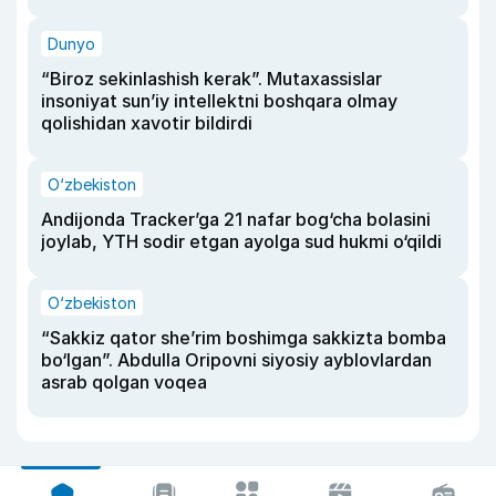
Dunyo
“Biroz sekinlashish kerak”. Mutaxassislar
insoniyat sun’iy intellektni boshqara olmay
qolishidan xavotir bildirdi
O‘zbekiston
Andijonda Tracker’ga 21 nafar bog‘cha bolasini
joylab, YTH sodir etgan ayolga sud hukmi o‘qildi
O‘zbekiston
“Sakkiz qator she’rim boshimga sakkizta bomba
bo‘lgan”. Abdulla Oripovni siyosiy ayblovlardan
asrab qolgan voqea