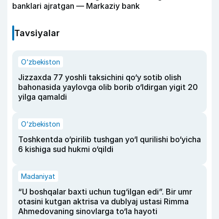
banklari ajratgan — Markaziy bank
Tavsiyalar
O‘zbekiston
Jizzaxda 77 yoshli taksichini qo‘y sotib olish
bahonasida yaylovga olib borib o‘ldirgan yigit 20
yilga qamaldi
O‘zbekiston
Toshkentda o‘pirilib tushgan yo‘l qurilishi bo‘yicha
6 kishiga sud hukmi o‘qildi
Madaniyat
“U boshqalar baxti uchun tug‘ilgan edi”. Bir umr
otasini kutgan aktrisa va dublyaj ustasi Rimma
Ahmedovaning sinovlarga to‘la hayoti