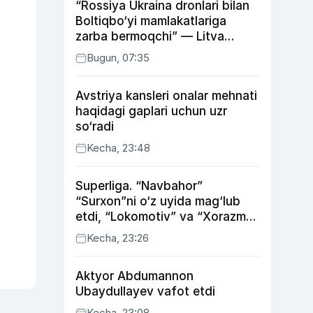
“Rossiya Ukraina dronlari bilan
Boltiqbo‘yi mamlakatlariga
zarba bermoqchi” — Litva
mudofaa vaziri
Bugun, 07:35
Avstriya kansleri onalar mehnati
haqidagi gaplari uchun uzr
so‘radi
Kecha, 23:48
Superliga. “Navbahor”
“Surxon”ni o‘z uyida mag‘lub
etdi, “Lokomotiv” va “Xorazm”
uyda g‘alaba qozondi
Kecha, 23:26
Aktyor Abdu­mannon
Ubaydullayev vafot etdi
Kecha, 23:08