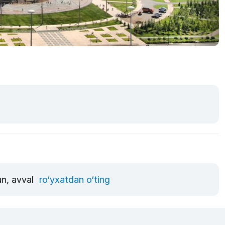
un, avval
ro‘yxatdan o‘ting