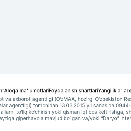
hr
Aloqa ma'lumotlari
Foydalanish shartlari
Yangiliklar arx
t va axborot agentligi (O‘zMAA, hozirgi O‘zbekiston Res
ar agentligi) tomonidan 13.03.2015 yil sanasida 0944
allarni to‘liq ko‘chirish yoki qisman iqtibos keltirishga, 
ytiga giperhavola mavjud bo‘lgan va/yoki “Daryo” intern