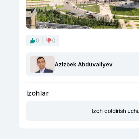
0
0
Azizbek Abduvaliyev
Izohlar
Izoh qoldirish uch