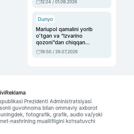
12:24 / 01.08.2026
ayblovlardan asrab
qolgan voqea
Dunyo
Mariupol qamalini yorib
oʻtgan va “Izvarino
qozoni”dan chiqqan
qahramon — Ukraina
19:50 / 29.07.2026
armiyasi bosh
qoʻmondoni Drapatiy
haqida
ivi
Reklama
publikasi Prezidenti Administratsiyasi
-sonli guvohnoma bilan ommaviy axborot
shuningdek, fotografik, grafik, audio va/yoki
et-nashrining muallifligini ko‘rsatuvchi