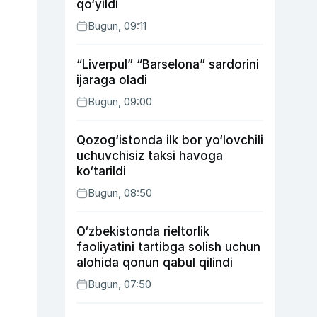
qo‘yildi
Bugun, 09:11
“Liverpul” “Barselona” sardorini
ijaraga oladi
Bugun, 09:00
Qozog‘istonda ilk bor yo‘lovchili
uchuvchisiz taksi havoga
ko‘tarildi
Bugun, 08:50
O‘zbekistonda rieltorlik
faoliyatini tartibga solish uchun
alohida qonun qabul qilindi
Bugun, 07:50