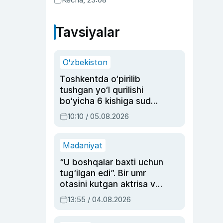
Tavsiyalar
O‘zbekiston
Toshkentda o‘pirilib
tushgan yo‘l qurilishi
bo‘yicha 6 kishiga sud
hukmi o‘qildi
10:10 / 05.08.2026
Madaniyat
“U boshqalar baxti uchun
tug‘ilgan edi”. Bir umr
otasini kutgan aktrisa va
dublyaj ustasi Rimma
13:55 / 04.08.2026
Ahmedovaning
sinovlarga to‘la hayoti