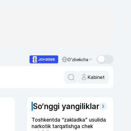
O‘zbekcha
Kabinet
So‘nggi yangiliklar
Toshkentda “zakladka” usulida
narkotik tarqatishga chek