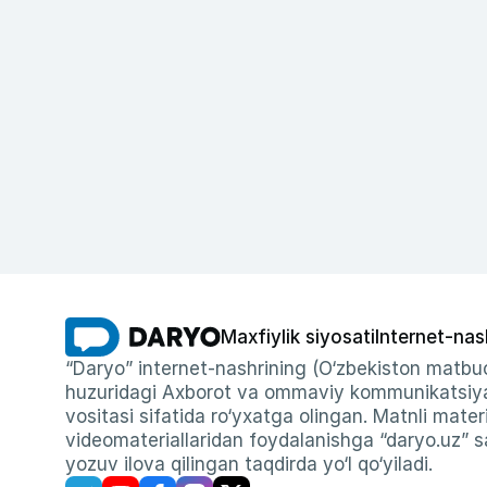
Maxfiylik siyosati
Internet-nas
“Daryo” internet-nashrining (O‘zbekiston matbuo
huzuridagi Axborot va ommaviy kommunikatsiyal
vositasi sifatida ro‘yxatga olingan. Matnli materi
videomateriallaridan foydalanishga “daryo.uz” sa
yozuv ilova qilingan taqdirda yo‘l qo‘yiladi.