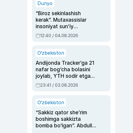
Dunyo
“Biroz sekinlashish
kerak”. Mutaxassislar
insoniyat sun’iy
intellektni boshqara
12:40 / 04.08.2026
olmay qolishidan xavotir
bildirdi
O‘zbekiston
Andijonda Tracker’ga 21
nafar bog‘cha bolasini
joylab, YTH sodir etgan
ayolga sud hukmi o‘qildi
23:41 / 03.08.2026
O‘zbekiston
“Sakkiz qator she’rim
boshimga sakkizta
bomba bo‘lgan”. Abdulla
Oripovni siyosiy