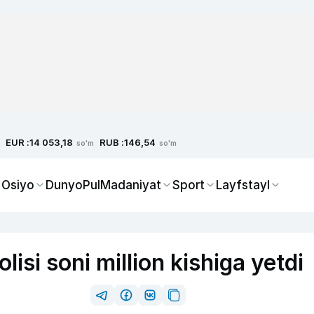
EUR :
RUB :
14 053,18
146,54
so'm
so'm
 Osiyo
Dunyo
Pul
Madaniyat
Sport
Layfstayl
isi soni million kishiga yetdi