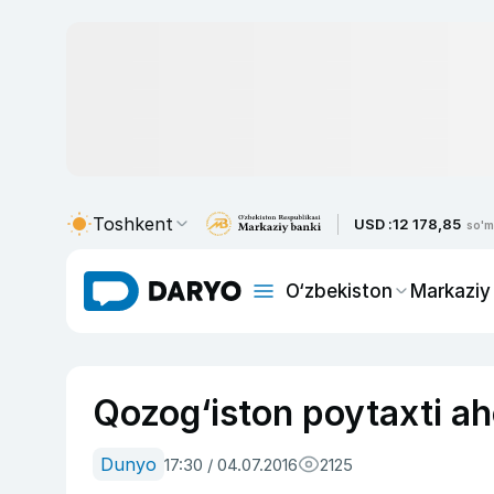
Toshkent
USD :
12 178,85
so'm
O‘zbekiston
Markaziy
Qozog‘iston poytaxti ahol
Dunyo
17:30 / 04.07.2016
2125