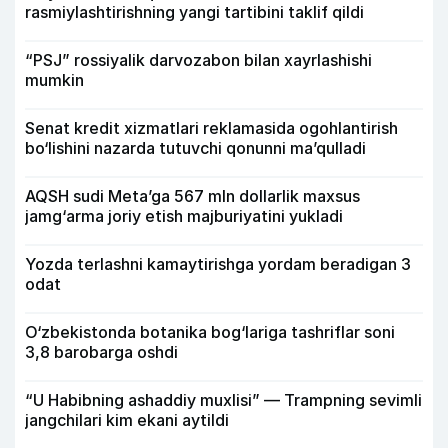
rasmiylashtirishning yangi tartibini taklif qildi
“PSJ” rossiyalik darvozabon bilan xayrlashishi
mumkin
Senat kredit xizmatlari reklamasida ogohlantirish
bo‘lishini nazarda tutuvchi qonunni ma’qulladi
AQSH sudi Meta’ga 567 mln dollarlik maxsus
jamg‘arma joriy etish majburiyatini yukladi
Yozda terlashni kamaytirishga yordam beradigan 3
odat
O‘zbekistonda botanika bog‘lariga tashriflar soni
3,8 barobarga oshdi
“U Habibning ashaddiy muxlisi” — Trampning sevimli
jangchilari kim ekani aytildi