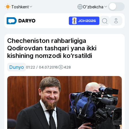
Toshkent
O‘zbekcha
Checheniston rahbarligiga
Qodirovdan tashqari yana ikki
kishining nomzodi ko‘rsatildi
Dunyo
01:22 / 04.07.2016
428