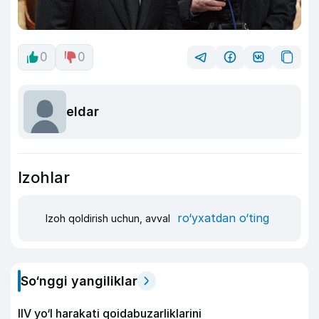
0
0
eldar
Izohlar
ro‘yxatdan o‘ting
Izoh qoldirish uchun, avval
So‘nggi yangiliklar
IIV yo‘l harakati qoidabuzarliklarini