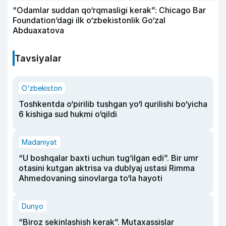
“Odamlar suddan qo‘rqmasligi kerak”: Chicago Bar
Foundation’dagi ilk o‘zbekistonlik Go‘zal
Abduaxatova
Tavsiyalar
O‘zbekiston
Toshkentda o‘pirilib tushgan yo‘l qurilishi bo‘yicha
6 kishiga sud hukmi o‘qildi
Madaniyat
“U boshqalar baxti uchun tug‘ilgan edi”. Bir umr
otasini kutgan aktrisa va dublyaj ustasi Rimma
Ahmedovaning sinovlarga to‘la hayoti
Dunyo
“Biroz sekinlashish kerak”. Mutaxassislar