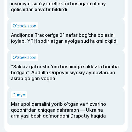
insoniyat sun’iy intellektni boshqara olmay
qolishidan xavotir bildirdi
O‘zbekiston
Andijonda Tracker’ga 21 nafar bog‘cha bolasini
joylab, YTH sodir etgan ayolga sud hukmi o‘qildi
O‘zbekiston
“Sakkiz qator she’rim boshimga sakkizta bomba
bo‘lgan”. Abdulla Oripovni siyosiy ayblovlardan
asrab qolgan voqea
Dunyo
Mariupol qamalini yorib oʻtgan va “Izvarino
qozoni”dan chiqqan qahramon — Ukraina
armiyasi bosh qoʻmondoni Drapatiy haqida