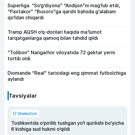
Superliga. “So‘g‘diyona” “Andijon”ni mag‘lub etdi,
“Paxtakor” “Buxoro”ga qarshi bahsda g‘alabani
qo‘ldan chiqardi
Tramp AQSH o‘q-dorilari haqida ma’lumot
tarqatganlarga qamoq bilan tahdid qildi
“Tolibon” Nangarhor viloyatida 72 gektar yerni
tortib oldi
Diomande “Real” tarixidagi eng qimmat futbolchiga
aylandi
Tavsiyalar
O‘zbekiston
Toshkentda o‘pirilib tushgan yo‘l qurilishi bo‘yicha
6 kishiga sud hukmi o‘qildi