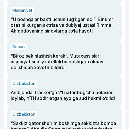
Madaniyat
“U boshqalar baxti uchun tug‘ilgan edi”. Bir umr
otasini kutgan aktrisa va dublyaj ustasi Rimma
Ahmedovaning sinovlarga to‘la hayoti
Dunyo
“Biroz sekinlashish kerak”. Mutaxassislar
insoniyat sun’iy intellektni boshqara olmay
qolishidan xavotir bildirdi
O‘zbekiston
Andijonda Tracker’ga 21 nafar bog‘cha bolasini
joylab, YTH sodir etgan ayolga sud hukmi o‘qildi
O‘zbekiston
“Sakkiz qator she’rim boshimga sakkizta bomba
bo‘lgan”. Abdulla Oripovni siyosiy ayblovlardan