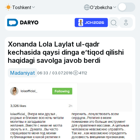
Toshkent
O‘zbekcha
Xonanda Lola Laylat ul-qadr
kechasida qaysi dinga e’tiqod qilishi
haqidagi savolga javob berdi
Madaniyat
06:33 / 03.07.2016
4112