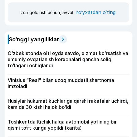
ro‘yxatdan o‘ting
Izoh qoldirish uchun, avval
So‘nggi yangiliklar
Oʻzbekistonda olti oyda savdo, xizmat koʻrsatish va
umumiy ovqatlanish korxonalari qancha soliq
toʻlagani ochiqlandi
Vinisius “Real” bilan uzoq muddatli shartnoma
imzoladi
Husiylar hukumat kuchlariga qarshi raketalar uchirdi,
kamida 30 kishi halok bo‘ldi
Toshkentda Kichik halqa avtomobil yo‘lining bir
qismi to‘rt kunga yopildi (xarita)