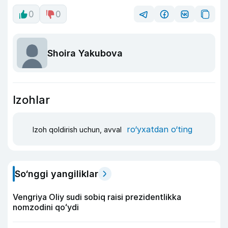
0
0
Shoira Yakubova
Izohlar
ro‘yxatdan o‘ting
Izoh qoldirish uchun, avval
So‘nggi yangiliklar
Vengriya Oliy sudi sobiq raisi prezidentlikka
nomzodini qoʻydi