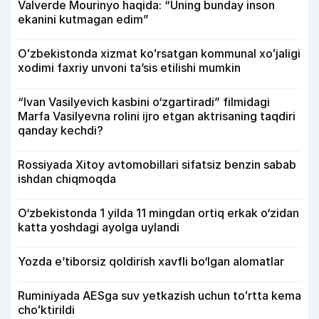
Valverde Mourinyo haqida: “Uning bunday inson
ekanini kutmagan edim”
Oʻzbekistonda xizmat koʻrsatgan kommunal xoʻjaligi
xodimi faxriy unvoni taʼsis etilishi mumkin
“Ivan Vasilyevich kasbini o‘zgartiradi” filmidagi
Marfa Vasilyevna rolini ijro etgan aktrisaning taqdiri
qanday kechdi?
Rossiyada Xitoy avtomobillari sifatsiz benzin sabab
ishdan chiqmoqda
O‘zbekistonda 1 yilda 11 mingdan ortiq erkak o‘zidan
katta yoshdagi ayolga uylandi
Yozda e’tiborsiz qoldirish xavfli bo‘lgan alomatlar
Ruminiyada AESga suv yetkazish uchun toʻrtta kema
choʻktirildi