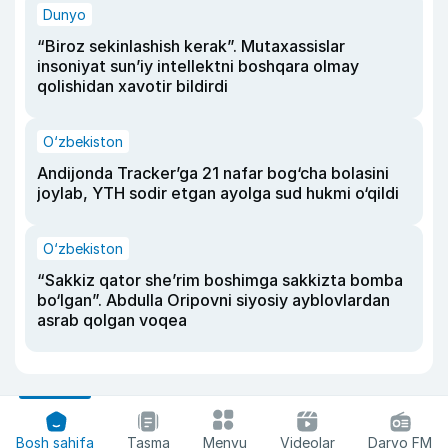
Dunyo
“Biroz sekinlashish kerak”. Mutaxassislar
insoniyat sun’iy intellektni boshqara olmay
qolishidan xavotir bildirdi
O‘zbekiston
Andijonda Tracker’ga 21 nafar bog‘cha bolasini
joylab, YTH sodir etgan ayolga sud hukmi o‘qildi
O‘zbekiston
“Sakkiz qator she’rim boshimga sakkizta bomba
bo‘lgan”. Abdulla Oripovni siyosiy ayblovlardan
asrab qolgan voqea
Bosh sahifa
Tasma
Menyu
Videolar
Daryo FM