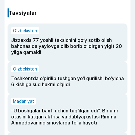
Tavsiyalar
O‘zbekiston
Jizzaxda 77 yoshli taksichini qo‘y sotib olish
bahonasida yaylovga olib borib o‘ldirgan yigit 20
yilga qamaldi
O‘zbekiston
Toshkentda o‘pirilib tushgan yo‘l qurilishi bo‘yicha
6 kishiga sud hukmi o‘qildi
Madaniyat
“U boshqalar baxti uchun tug‘ilgan edi”. Bir umr
otasini kutgan aktrisa va dublyaj ustasi Rimma
Ahmedovaning sinovlarga to‘la hayoti