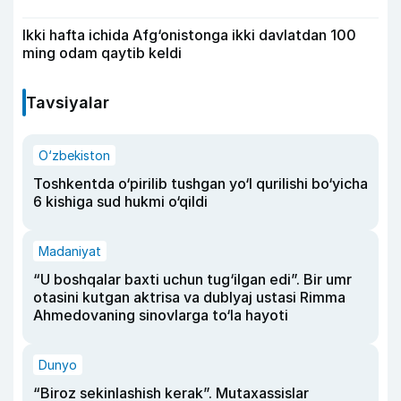
Ikki hafta ichida Afg‘onistonga ikki davlatdan 100
ming odam qaytib keldi
Tavsiyalar
O‘zbekiston
Toshkentda o‘pirilib tushgan yo‘l qurilishi bo‘yicha
6 kishiga sud hukmi o‘qildi
Madaniyat
“U boshqalar baxti uchun tug‘ilgan edi”. Bir umr
otasini kutgan aktrisa va dublyaj ustasi Rimma
Ahmedovaning sinovlarga to‘la hayoti
Dunyo
“Biroz sekinlashish kerak”. Mutaxassislar