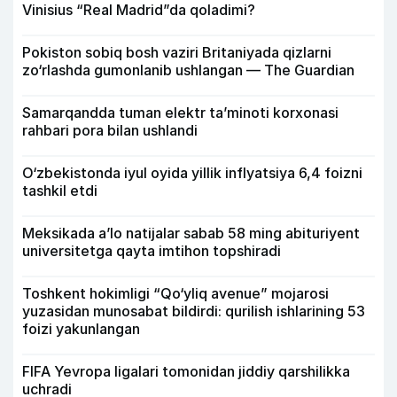
Vinisius “Real Madrid”da qoladimi?
Pokiston sobiq bosh vaziri Britaniyada qizlarni
zo‘rlashda gumonlanib ushlangan — The Guardian
Samarqandda tuman elektr ta’minoti korxonasi
rahbari pora bilan ushlandi
O‘zbekistonda iyul oyida yillik inflyatsiya 6,4 foizni
tashkil etdi
Meksikada a’lo natijalar sabab 58 ming abituriyent
universitetga qayta imtihon topshiradi
Toshkent hokimligi “Qo‘yliq avenue” mojarosi
yuzasidan munosabat bildirdi: qurilish ishlarining 53
foizi yakunlangan
FIFA Yevropa ligalari tomonidan jiddiy qarshilikka
uchradi