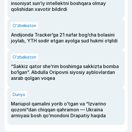
insoniyat sun’iy intellektni boshqara olmay
qolishidan xavotir bildirdi
O‘zbekiston
Andijonda Tracker’ga 21 nafar bog‘cha bolasini
joylab, YTH sodir etgan ayolga sud hukmi o‘qildi
O‘zbekiston
“Sakkiz qator she’rim boshimga sakkizta bomba
bo‘lgan”. Abdulla Oripovni siyosiy ayblovlardan
asrab qolgan voqea
Dunyo
Mariupol qamalini yorib oʻtgan va “Izvarino
qozoni”dan chiqqan qahramon — Ukraina
armiyasi bosh qoʻmondoni Drapatiy haqida