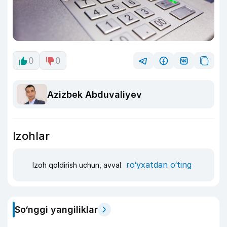
0
0
Azizbek Abduvaliyev
Izohlar
ro‘yxatdan o‘ting
Izoh qoldirish uchun, avval
So‘nggi yangiliklar