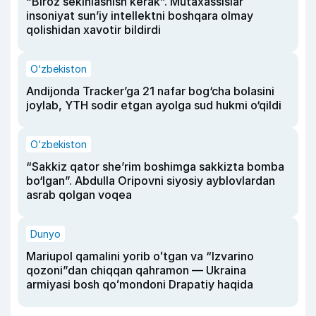
“Biroz sekinlashish kerak”. Mutaxassislar
insoniyat sun’iy intellektni boshqara olmay
qolishidan xavotir bildirdi
O‘zbekiston
Andijonda Tracker’ga 21 nafar bog‘cha bolasini
joylab, YTH sodir etgan ayolga sud hukmi o‘qildi
O‘zbekiston
“Sakkiz qator she’rim boshimga sakkizta bomba
bo‘lgan”. Abdulla Oripovni siyosiy ayblovlardan
asrab qolgan voqea
Dunyo
Mariupol qamalini yorib oʻtgan va “Izvarino
qozoni”dan chiqqan qahramon — Ukraina
armiyasi bosh qoʻmondoni Drapatiy haqida