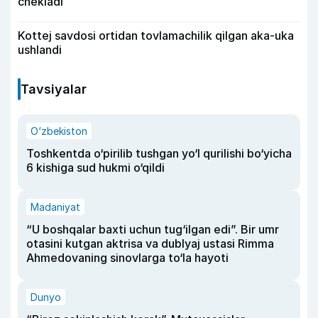
chekladi
Kottej savdosi ortidan tovlamachilik qilgan aka-uka
ushlandi
Tavsiyalar
O‘zbekiston
Toshkentda o‘pirilib tushgan yo‘l qurilishi bo‘yicha
6 kishiga sud hukmi o‘qildi
Madaniyat
“U boshqalar baxti uchun tug‘ilgan edi”. Bir umr
otasini kutgan aktrisa va dublyaj ustasi Rimma
Ahmedovaning sinovlarga to‘la hayoti
Dunyo