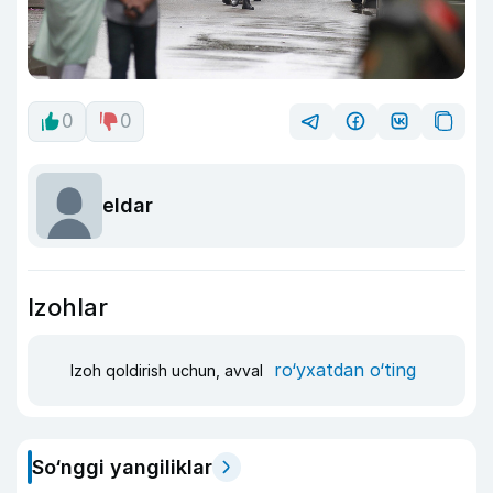
0
0
eldar
Izohlar
ro‘yxatdan o‘ting
Izoh qoldirish uchun, avval
So‘nggi yangiliklar