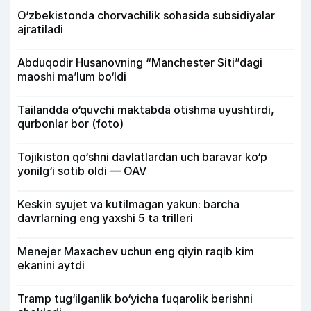
O‘zbekistonda chorvachilik sohasida subsidiyalar
ajratiladi
Abduqodir Husanovning “Manchester Siti”dagi
maoshi ma’lum bo‘ldi
Tailandda o‘quvchi maktabda otishma uyushtirdi,
qurbonlar bor (foto)
Tojikiston qo‘shni davlatlardan uch baravar ko‘p
yonilg‘i sotib oldi — OAV
Keskin syujet va kutilmagan yakun: barcha
davrlarning eng yaxshi 5 ta trilleri
Menejer Maxachev uchun eng qiyin raqib kim
ekanini aytdi
Tramp tug‘ilganlik bo‘yicha fuqarolik berishni