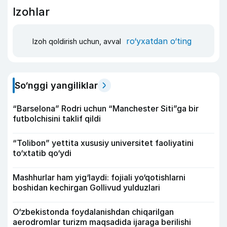
Izohlar
ro‘yxatdan o‘ting
Izoh qoldirish uchun, avval
So‘nggi yangiliklar
“Barselona” Rodri uchun “Manchester Siti”ga bir
futbolchisini taklif qildi
“Tolibon” yettita xususiy universitet faoliyatini
to‘xtatib qo‘ydi
Mashhurlar ham yig‘laydi: fojiali yo‘qotishlarni
boshidan kechirgan Gollivud yulduzlari
O‘zbekistonda foydalanishdan chiqarilgan
aerodromlar turizm maqsadida ijaraga berilishi