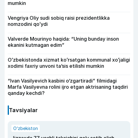
mumkin
Vengriya Oliy sudi sobiq raisi prezidentlikka
nomzodini qoʻydi
Valverde Mourinyo haqida: “Uning bunday inson
ekanini kutmagan edim”
Oʻzbekistonda xizmat koʻrsatgan kommunal xoʻjaligi
xodimi faxriy unvoni taʼsis etilishi mumkin
“Ivan Vasilyevich kasbini o‘zgartiradi” filmidagi
Marfa Vasilyevna rolini ijro etgan aktrisaning taqdiri
qanday kechdi?
Tavsiyalar
O‘zbekiston