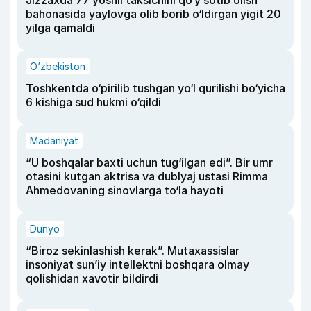
Jizzaxda 77 yoshli taksichini qo‘y sotib olish
bahonasida yaylovga olib borib o‘ldirgan yigit 20
yilga qamaldi
O‘zbekiston
Toshkentda o‘pirilib tushgan yo‘l qurilishi bo‘yicha
6 kishiga sud hukmi o‘qildi
Madaniyat
“U boshqalar baxti uchun tug‘ilgan edi”. Bir umr
otasini kutgan aktrisa va dublyaj ustasi Rimma
Ahmedovaning sinovlarga to‘la hayoti
Dunyo
“Biroz sekinlashish kerak”. Mutaxassislar
insoniyat sun’iy intellektni boshqara olmay
qolishidan xavotir bildirdi