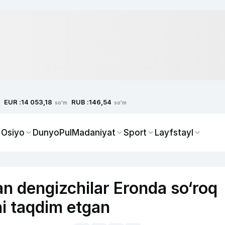
EUR :
RUB :
14 053,18
146,54
so'm
so'm
 Osiyo
Dunyo
Pul
Madaniyat
Sport
Layfstayl
n dengizchilar Eronda so‘roq
i taqdim etgan