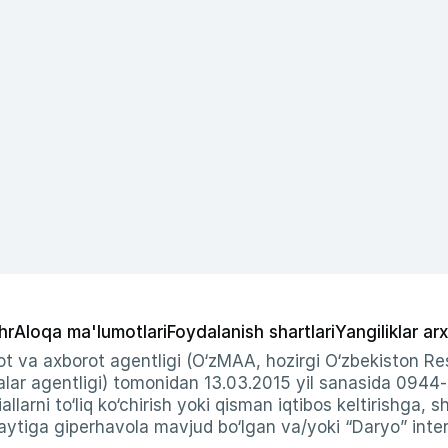
hr
Aloqa ma'lumotlari
Foydalanish shartlari
Yangiliklar arx
t va axborot agentligi (O‘zMAA, hozirgi O‘zbekiston Res
ar agentligi) tomonidan 13.03.2015 yil sanasida 0944
allarni to‘liq ko‘chirish yoki qisman iqtibos keltirishga, 
ytiga giperhavola mavjud bo‘lgan va/yoki “Daryo” intern