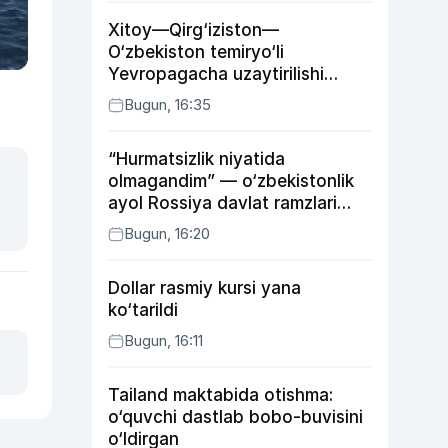
Xitoy—Qirg‘iziston—
O‘zbekiston temiryo‘li
Yevropagacha uzaytirilishi
mumkin
Bugun, 16:35
“Hurmatsizlik niyatida
olmagandim” — o‘zbekistonlik
ayol Rossiya davlat ramzlari
tushirilgan poyandoz haqida
Bugun, 16:20
Dollar rasmiy kursi yana
ko‘tarildi
Bugun, 16:11
Tailand maktabida otishma:
o‘quvchi dastlab bobo-buvisini
o‘ldirgan