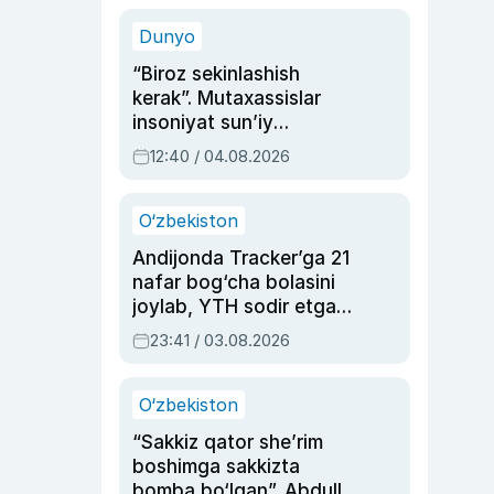
sinovlarga to‘la hayoti
Dunyo
“Biroz sekinlashish
kerak”. Mutaxassislar
insoniyat sun’iy
intellektni boshqara
12:40 / 04.08.2026
olmay qolishidan xavotir
bildirdi
O‘zbekiston
Andijonda Tracker’ga 21
nafar bog‘cha bolasini
joylab, YTH sodir etgan
ayolga sud hukmi o‘qildi
23:41 / 03.08.2026
O‘zbekiston
“Sakkiz qator she’rim
boshimga sakkizta
bomba bo‘lgan”. Abdulla