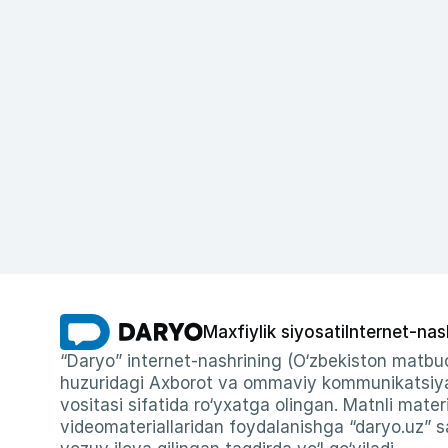
Maxfiylik siyosati
Internet-nas
“Daryo” internet-nashrining (O‘zbekiston matbuo
huzuridagi Axborot va ommaviy kommunikatsiyal
vositasi sifatida ro‘yxatga olingan. Matnli materi
videomateriallaridan foydalanishga “daryo.uz” sa