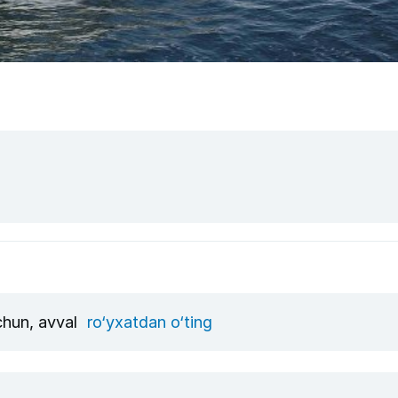
uchun, avval
ro‘yxatdan o‘ting