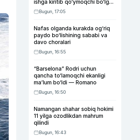
ishga kiritib qo‘ymoqchi bo‘lgan
shaxs ushlandi
Bugun, 17:05
Nafas olganda kurakda og‘riq
paydo bo‘lishining sababi va
davo choralari
Bugun, 16:55
“Barselona” Rodri uchun
qancha to‘lamoqchi ekanligi
ma’lum bo‘ldi — Romano
Bugun, 16:50
Namangan shahar sobiq hokimi
11 yilga ozodlikdan mahrum
qilindi
Bugun, 16:43