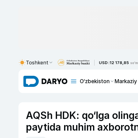
Toshkent
USD :
12 178,85
so'm
O‘zbekiston
Markaziy
AQSh HDK: qo‘lga olinga
paytida muhim axborotn