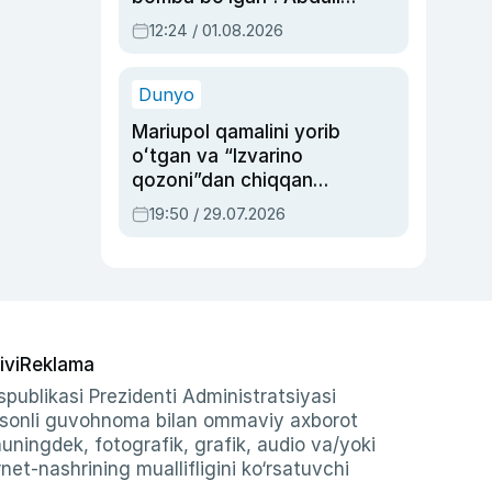
Oripovni siyosiy
12:24 / 01.08.2026
ayblovlardan asrab
qolgan voqea
Dunyo
Mariupol qamalini yorib
oʻtgan va “Izvarino
qozoni”dan chiqqan
qahramon — Ukraina
19:50 / 29.07.2026
armiyasi bosh
qoʻmondoni Drapatiy
haqida
ivi
Reklama
publikasi Prezidenti Administratsiyasi
-sonli guvohnoma bilan ommaviy axborot
shuningdek, fotografik, grafik, audio va/yoki
et-nashrining muallifligini ko‘rsatuvchi