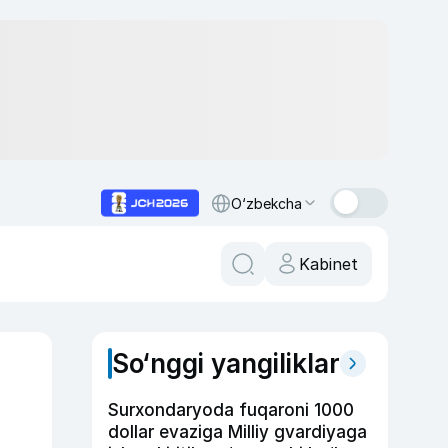
O‘zbekcha
Kabinet
So‘nggi yangiliklar
Surxondaryoda fuqaroni 1000
dollar evaziga Milliy gvardiyaga