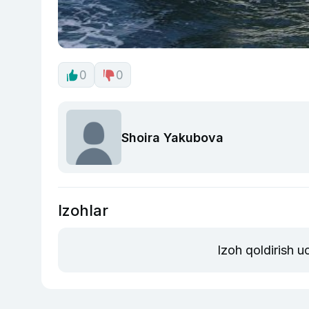
0
0
Shoira Yakubova
Izohlar
Izoh qoldirish 