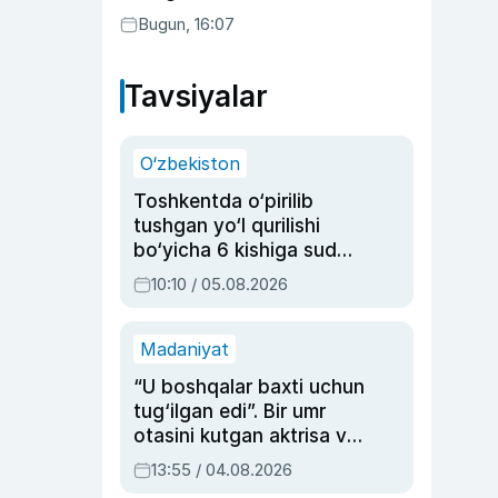
Bugun, 16:07
Tavsiyalar
O‘zbekiston
Toshkentda o‘pirilib
tushgan yo‘l qurilishi
bo‘yicha 6 kishiga sud
hukmi o‘qildi
10:10 / 05.08.2026
Madaniyat
“U boshqalar baxti uchun
tug‘ilgan edi”. Bir umr
otasini kutgan aktrisa va
dublyaj ustasi Rimma
13:55 / 04.08.2026
Ahmedovaning