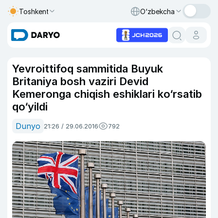
Toshkent
O‘zbekcha
Yevroittifoq sammitida Buyuk
Britaniya bosh vaziri Devid
Kemeronga chiqish eshiklari ko‘rsatib
qo‘yildi
Dunyo
21:26 / 29.06.2016
792