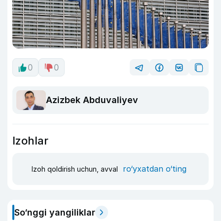
0
0
Azizbek Abduvaliyev
Izohlar
ro‘yxatdan o‘ting
Izoh qoldirish uchun, avval
So‘nggi yangiliklar