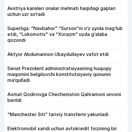
Avstriya kansleri onalar mehnati haqidagi gaplari
uchun uzr so‘radi
Superliga. “Navbahor” “Surxon”ni o‘z uyida mag‘lub
etdi, “Lokomotiv” va “Xorazm” uyda g‘alaba
qozondi
Aktyor Abdu­mannon Ubaydullayev vafot etdi
Senat Prezident administratsiyasining huquqiy
maqomini belgilovchi konstitutsiyaviy qonunni
ma’qulladi
Axmat Qodirovga Checheniston Qahramoni unvoni
berildi
“Manchester Siti” tarixiy transferni yakunladi
Elektromobil xaridi uchun avtokredit foizining bir