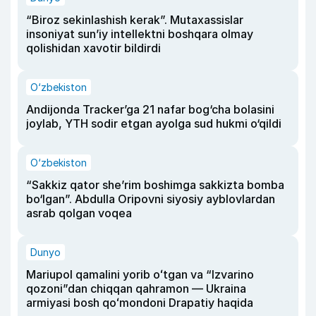
“Biroz sekinlashish kerak”. Mutaxassislar
insoniyat sun’iy intellektni boshqara olmay
qolishidan xavotir bildirdi
O‘zbekiston
Andijonda Tracker’ga 21 nafar bog‘cha bolasini
joylab, YTH sodir etgan ayolga sud hukmi o‘qildi
O‘zbekiston
“Sakkiz qator she’rim boshimga sakkizta bomba
bo‘lgan”. Abdulla Oripovni siyosiy ayblovlardan
asrab qolgan voqea
Dunyo
Mariupol qamalini yorib oʻtgan va “Izvarino
qozoni”dan chiqqan qahramon — Ukraina
armiyasi bosh qoʻmondoni Drapatiy haqida