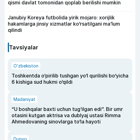
qismi davlat tomonidan qoplab berilishi mumkin
Janubiy Koreya futbolida yirik mojaro: xorijlik
hakamlarga jinsiy xizmatlar ko‘rsatilgani ma’lum
qilindi
Tavsiyalar
O‘zbekiston
Toshkentda o‘pirilib tushgan yo‘l qurilishi bo‘yicha
6 kishiga sud hukmi o‘qildi
Madaniyat
“U boshqalar baxti uchun tug‘ilgan edi”. Bir umr
otasini kutgan aktrisa va dublyaj ustasi Rimma
Ahmedovaning sinovlarga to‘la hayoti
Dunyo