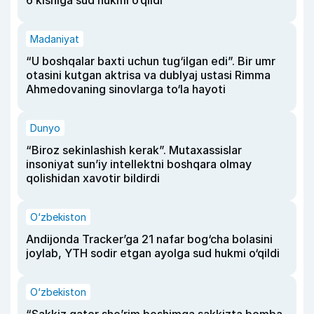
6 kishiga sud hukmi o‘qildi
Madaniyat
“U boshqalar baxti uchun tug‘ilgan edi”. Bir umr
otasini kutgan aktrisa va dublyaj ustasi Rimma
Ahmedovaning sinovlarga to‘la hayoti
Dunyo
“Biroz sekinlashish kerak”. Mutaxassislar
insoniyat sun’iy intellektni boshqara olmay
qolishidan xavotir bildirdi
O‘zbekiston
Andijonda Tracker’ga 21 nafar bog‘cha bolasini
joylab, YTH sodir etgan ayolga sud hukmi o‘qildi
O‘zbekiston