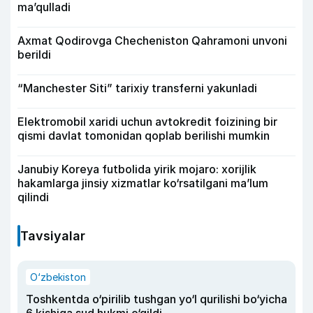
ma’qulladi
Axmat Qodirovga Checheniston Qahramoni unvoni
berildi
“Manchester Siti” tarixiy transferni yakunladi
Elektromobil xaridi uchun avtokredit foizining bir
qismi davlat tomonidan qoplab berilishi mumkin
Janubiy Koreya futbolida yirik mojaro: xorijlik
hakamlarga jinsiy xizmatlar ko‘rsatilgani ma’lum
qilindi
Tavsiyalar
O‘zbekiston
Toshkentda o‘pirilib tushgan yo‘l qurilishi bo‘yicha