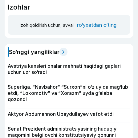
Izohlar
ro‘yxatdan o‘ting
Izoh qoldirish uchun, avval
So‘nggi yangiliklar
Avstriya kansleri onalar mehnati haqidagi gaplari
uchun uzr so‘radi
Superliga. “Navbahor” “Surxon”ni o‘z uyida mag‘lub
etdi, “Lokomotiv” va “Xorazm” uyda g‘alaba
qozondi
Aktyor Abdu­mannon Ubaydullayev vafot etdi
Senat Prezident administratsiyasining huquqiy
maqomini belgilovchi konstitutsiyaviy qonunni