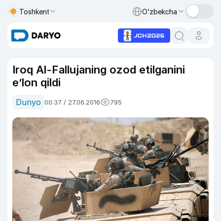
Toshkent
O‘zbekcha
Iroq Al-Fallujaning ozod etilganini
e’lon qildi
Dunyo
00:37 / 27.06.2016
795