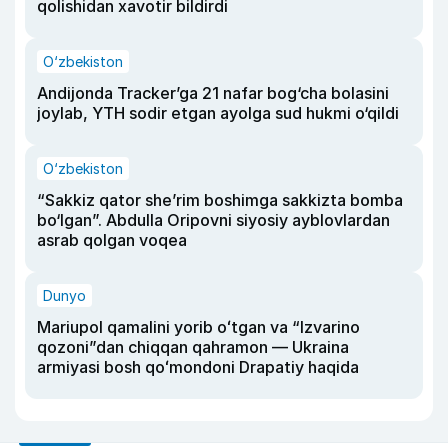
qolishidan xavotir bildirdi
O‘zbekiston
Andijonda Tracker’ga 21 nafar bog‘cha bolasini
joylab, YTH sodir etgan ayolga sud hukmi o‘qildi
O‘zbekiston
“Sakkiz qator she’rim boshimga sakkizta bomba
bo‘lgan”. Abdulla Oripovni siyosiy ayblovlardan
asrab qolgan voqea
Dunyo
Mariupol qamalini yorib oʻtgan va “Izvarino
qozoni”dan chiqqan qahramon — Ukraina
armiyasi bosh qoʻmondoni Drapatiy haqida