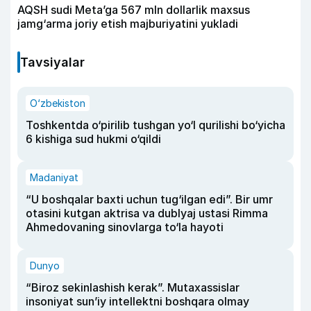
AQSH sudi Meta’ga 567 mln dollarlik maxsus
jamg‘arma joriy etish majburiyatini yukladi
Tavsiyalar
O‘zbekiston
Toshkentda o‘pirilib tushgan yo‘l qurilishi bo‘yicha
6 kishiga sud hukmi o‘qildi
Madaniyat
“U boshqalar baxti uchun tug‘ilgan edi”. Bir umr
otasini kutgan aktrisa va dublyaj ustasi Rimma
Ahmedovaning sinovlarga to‘la hayoti
Dunyo
“Biroz sekinlashish kerak”. Mutaxassislar
insoniyat sun’iy intellektni boshqara olmay