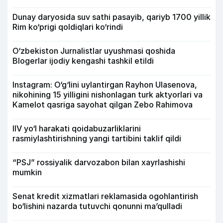
Dunay daryosida suv sathi pasayib, qariyb 1700 yillik
Rim ko‘prigi qoldiqlari ko‘rindi
O‘zbekiston Jurnalistlar uyushmasi qoshida
Blogerlar ijodiy kengashi tashkil etildi
Instagram: O‘g‘lini uylantirgan Rayhon Ulasenova,
nikohining 15 yilligini nishonlagan turk aktyorlari va
Kamelot qasriga sayohat qilgan Zebo Rahimova
IIV yo‘l harakati qoidabuzarliklarini
rasmiylashtirishning yangi tartibini taklif qildi
“PSJ” rossiyalik darvozabon bilan xayrlashishi
mumkin
Senat kredit xizmatlari reklamasida ogohlantirish
bo‘lishini nazarda tutuvchi qonunni ma’qulladi