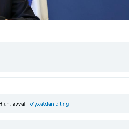
uchun, avval
ro‘yxatdan o‘ting