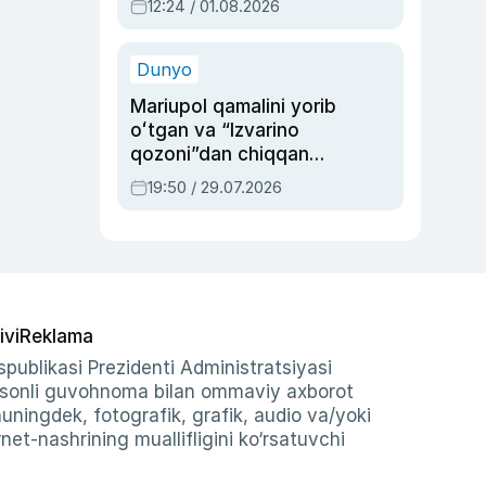
12:24 / 01.08.2026
ayblovlardan asrab
qolgan voqea
Dunyo
Mariupol qamalini yorib
oʻtgan va “Izvarino
qozoni”dan chiqqan
qahramon — Ukraina
19:50 / 29.07.2026
armiyasi bosh
qoʻmondoni Drapatiy
haqida
ivi
Reklama
publikasi Prezidenti Administratsiyasi
-sonli guvohnoma bilan ommaviy axborot
shuningdek, fotografik, grafik, audio va/yoki
et-nashrining muallifligini ko‘rsatuvchi