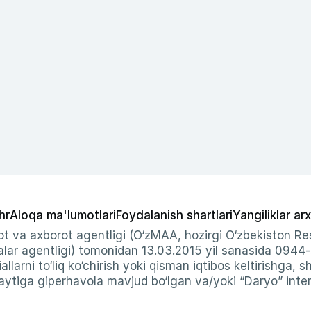
hr
Aloqa ma'lumotlari
Foydalanish shartlari
Yangiliklar arx
t va axborot agentligi (O‘zMAA, hozirgi O‘zbekiston Res
ar agentligi) tomonidan 13.03.2015 yil sanasida 0944
allarni to‘liq ko‘chirish yoki qisman iqtibos keltirishga, 
ytiga giperhavola mavjud bo‘lgan va/yoki “Daryo” intern