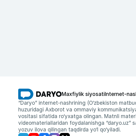
Maxfiylik siyosati
Internet-nas
“Daryo” internet-nashrining (O‘zbekiston matbuo
huzuridagi Axborot va ommaviy kommunikatsiyal
vositasi sifatida ro‘yxatga olingan. Matnli materi
videomateriallaridan foydalanishga “daryo.uz” sa
yozuv ilova qilingan taqdirda yo‘l qo‘yiladi.