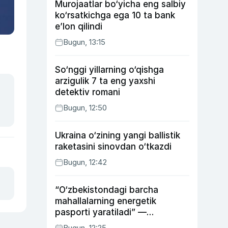
Murojaatlar bo‘yicha eng salbiy
ko‘rsatkichga ega 10 ta bank
e’lon qilindi
Bugun, 13:15
So‘nggi yillarning o‘qishga
arzigulik 7 ta eng yaxshi
detektiv romani
Bugun, 12:50
Ukraina o‘zining yangi ballistik
raketasini sinovdan o‘tkazdi
Bugun, 12:42
“O‘zbekistondagi barcha
mahallalarning energetik
pasporti yaratiladi” —
energetika vaziri
Bugun, 12:25