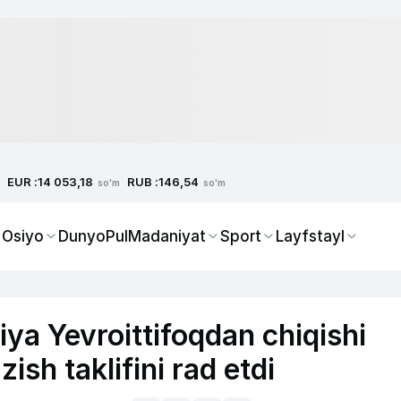
EUR :
RUB :
14 053,18
146,54
so'm
so'm
 Osiyo
Dunyo
Pul
Madaniyat
Sport
Layfstayl
ya Yevroittifoqdan chiqishi
ish taklifini rad etdi