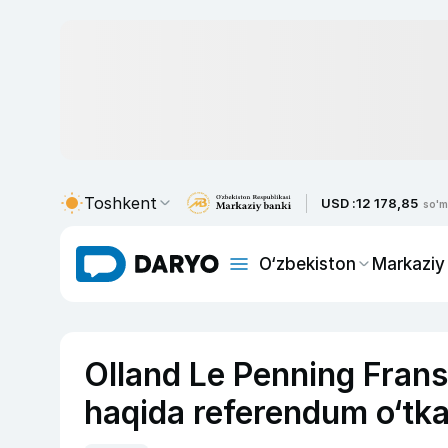
Toshkent
USD :
12 178,85
so'm
O‘zbekiston
Markaziy
Olland Le Penning Fransi
haqida referendum o‘tkaz