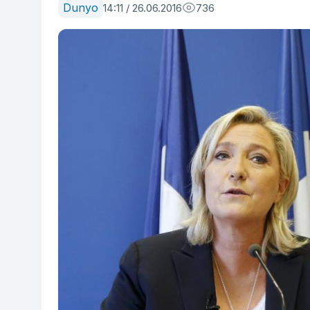
Dunyo
14:11 / 26.06.2016
736