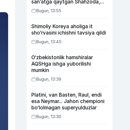
san’atga qaytgan Shahzoda,
yo‘lga asfalt yotqizgan
Bugun, 13:55
Jahongir Otajonov
Shimoliy Koreya aholiga it
sho‘rvasini ichishni tavsiya qildi
Bugun, 13:45
O‘zbekistonlik hamshiralar
AQSHga ishga yuborilishi
mumkin
Bugun, 13:39
Platini, van Basten, Raul, endi
esa Neymar... Jahon chempioni
bo‘lolmagan superyulduzlar
Bugun, 13:30