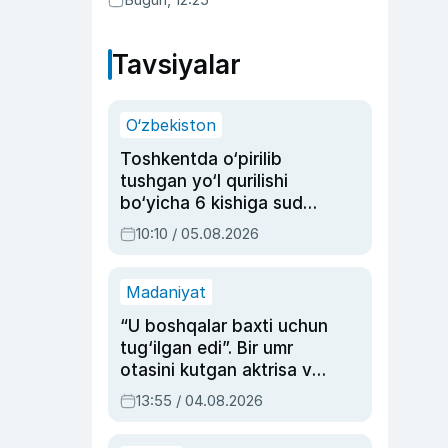
Tavsiyalar
O‘zbekiston
Toshkentda o‘pirilib
tushgan yo‘l qurilishi
bo‘yicha 6 kishiga sud
hukmi o‘qildi
10:10 / 05.08.2026
Madaniyat
“U boshqalar baxti uchun
tug‘ilgan edi”. Bir umr
otasini kutgan aktrisa va
dublyaj ustasi Rimma
13:55 / 04.08.2026
Ahmedovaning
sinovlarga to‘la hayoti