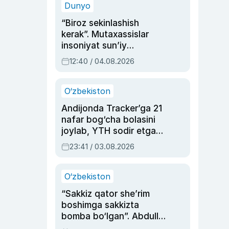
Dunyo
“Biroz sekinlashish
kerak”. Mutaxassislar
insoniyat sun’iy
intellektni boshqara
12:40 / 04.08.2026
olmay qolishidan xavotir
bildirdi
O‘zbekiston
Andijonda Tracker’ga 21
nafar bog‘cha bolasini
joylab, YTH sodir etgan
ayolga sud hukmi o‘qildi
23:41 / 03.08.2026
O‘zbekiston
“Sakkiz qator she’rim
boshimga sakkizta
bomba bo‘lgan”. Abdulla
Oripovni siyosiy