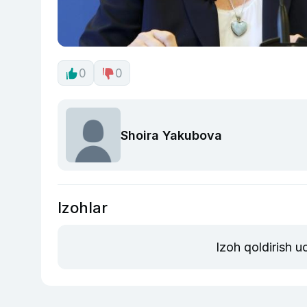
0
0
Shoira Yakubova
Izohlar
Izoh qoldirish 