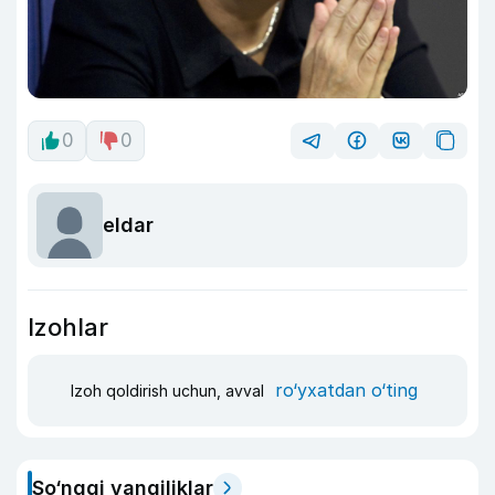
0
0
eldar
Izohlar
ro‘yxatdan o‘ting
Izoh qoldirish uchun, avval
So‘nggi yangiliklar