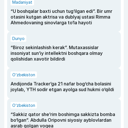
Madaniyat
“U boshqalar baxti uchun tug‘ilgan edi”. Bir umr
otasini kutgan aktrisa va dublyaj ustasi Rimma
Ahmedovaning sinovlarga to‘la hayoti
Dunyo
“Biroz sekinlashish kerak”. Mutaxassislar
insoniyat sun’iy intellektni boshqara olmay
qolishidan xavotir bildirdi
O‘zbekiston
Andijonda Tracker’ga 21 nafar bog‘cha bolasini
joylab, YTH sodir etgan ayolga sud hukmi o‘qildi
O‘zbekiston
“Sakkiz qator she’rim boshimga sakkizta bomba
bo‘lgan”. Abdulla Oripovni siyosiy ayblovlardan
asrab qolgan voqea