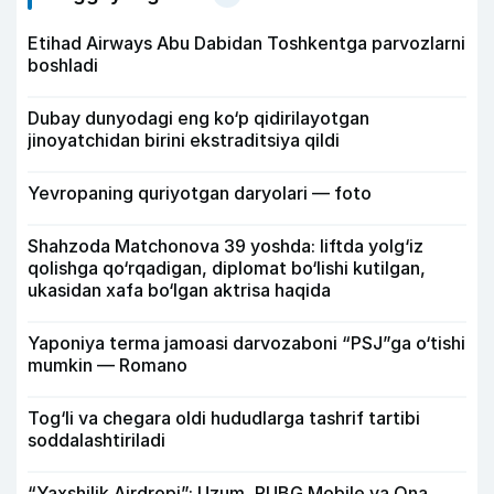
Etihad Airways Abu Dabidan Toshkentga parvozlarni
boshladi
Dubay dunyodagi eng ko‘p qidirilayotgan
jinoyatchidan birini ekstraditsiya qildi
Yevropaning quriyotgan daryolari — foto
Shahzoda Matchonova 39 yoshda: liftda yolg‘iz
qolishga qo‘rqadigan, diplomat bo‘lishi kutilgan,
ukasidan xafa bo‘lgan aktrisa haqida
Yaponiya terma jamoasi darvozaboni “PSJ”ga o‘tishi
mumkin — Romano
Tog‘li va chegara oldi hududlarga tashrif tartibi
soddalashtiriladi
“Yaxshilik Airdropi”: Uzum, PUBG Mobile va Ona